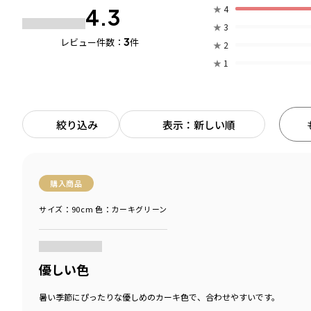
★
4
4.3
★
3
3
レビュー件数：
件
★
2
★
1
絞り込み
表示：新しい順
購入商品
サイズ：90cm
色：カーキグリーン
商品をチェックする＞
優しい色
暑い季節にぴったりな優しめのカーキ色で、合わせやすいです。