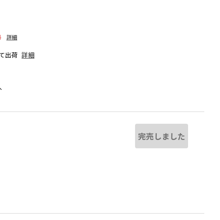
料
詳細
て出荷
詳細
人
完売しました
若干異なる場合があります。
ネイビーブルー
※撮影場所の関係上、着用