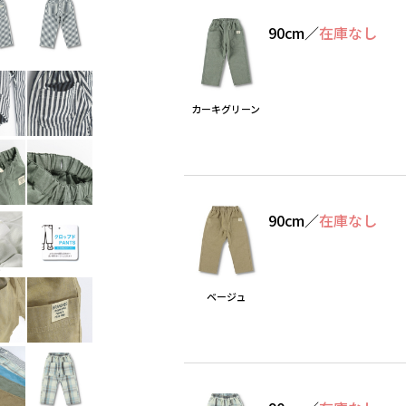
90cm
／
在庫なし
カーキグリーン
90cm
／
在庫なし
ベージュ