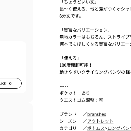
「ちょうどいい丈」
長～く使える、他と差がつくオシャ
8分丈です。
「豊富なバリエーション」
無地カラーはもちろん、ストライプ
何本でもほしくなる豊富なバリエー
「使える」
180度開脚可能！
動きやすいクライミングパンツの様
LIKE!
0
-----
ポケット：あり
ウエストゴム調整：可
ブランド
／
branshes
シーズン
／
アウトレット
カテゴリ
／
ボトムス
>
ロングパン