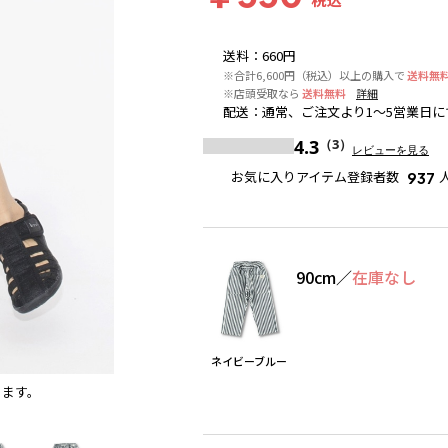
送料
：
660円
※合計6,600円（税込）以上の購入で
送料無
※店頭受取なら
送料無料
詳細
配送
：
通常、ご注文より1～5営業日に
4.3
（3）
レビューを見る
お気に入りアイテム登録者数
937
90cm
／
在庫なし
ネイビーブルー
ります。
カーキグリーン
※撮影場所の関係上、着用画像は実物と