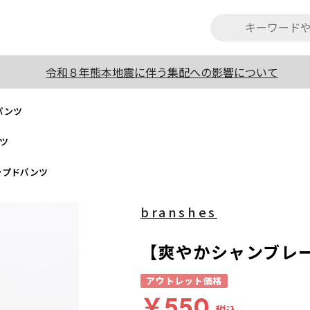
令和８年熊本地震に伴う集配への影響について
パンツ
ツ
ップドパンツ
branshes
【爽やかシャンブレ
アウトレット価格
￥550
税込