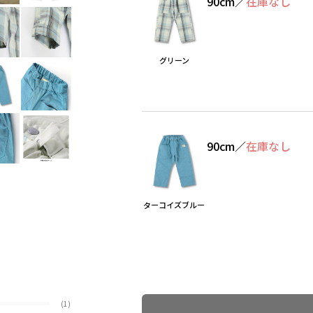
90cm
／
在庫なし
グリーン
90cm
／
在庫なし
ターコイズブルー
Find recommended size
(1)