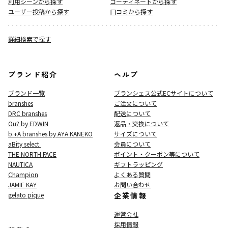
利用シーンから探す
コーディネートから探す
ユーザー投稿から探す
口コミから探す
詳細検索で探す
ブランド紹介
ヘルプ
ブランド一覧
ブランシェス公式ECサイト
について
branshes
ご注文について
DRC branshes
配送について
Ou? by EDWIN
返品・交換について
b.+A branshes by AYA KANEKO
サイズについて
aBity select.
会員について
THE NORTH FACE
ポイント・クーポン等について
NAUTICA
ギフトラッピング
Champion
よくある質問
JAMIE KAY
お問い合わせ
gelato pique
企業情報
運営会社
採用情報