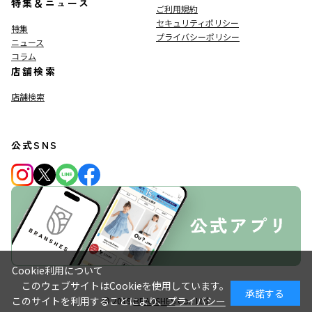
特集＆ニュース
ご利用規約
セキュリティポリシー
特集
プライバシーポリシー
ニュース
コラム
店舗検索
店舗検索
公式SNS
Cookie利用について
このウェブサイトはCookieを使用しています。
承諾する
このサイトを利用することにより、
プライバシー
© 2019
BRANSHES
Co., Ltd.