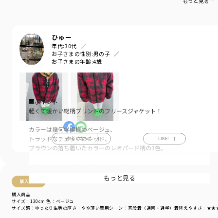
物としては落ち着いた赤色でチェック柄がおしゃれでとても可愛いかったです
もっと見る…
黒とか青が多い中、公園でも見つけやすいので買って良かったです。
ひゅー
年代:
30代
お子さまの性別:
男の子
お子さまの年齢:
4歳
■ポイント
軽くて暖かい総柄プリントのフリースジャケット！
カラーは幾何学模様のベージュ、
トラッドなチェックのレッド、
参考になった
1
LIKE!
1
ブラウンの落ち着いたカラーのレオパード柄の3色。
総柄プリントの袖口と裾、ポケット口などに
伸縮素材の細いパイピングが入っているので
もっと見る
購入商品
柄をより引き立ててくれます。
購入商品
サイズ：130cm
色：ベージュ
前立て部分はベルナップを使用しているので
サイズ感
：ゆったり
生地の厚さ
：やや薄い
着用シーン
：普段着（通園・通学）
着替えやすさ
：★★
外のお出かけだけでなく、お部屋着としても