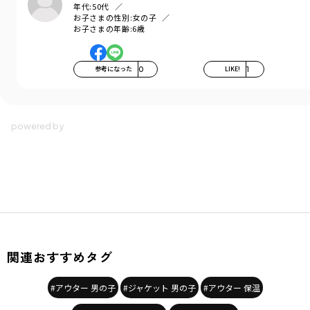
年代:
50代
お子さまの性別:
女の子
お子さまの年齢:
6歳
参考になった
0
LIKE!
1
関連おすすめタグ
#アウター 男の子
#ジャケット 男の子
#アウター 保温