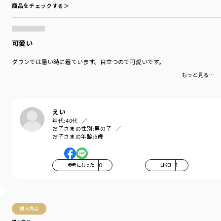
重宝してくれるデザインになっています。
商品をチェックする＞
季節の変わり目の軽い羽織りにはもちろん、
寒くなったらアウターのインナーとして着用すると
フリース素材なので保温効果があります。
可愛い
-----
ダウンでは暑い時に着ています。目立つので可愛いです。
ポケット：あり
もっと見る…
ブランド
／
branshes
シーズン
／
アウトレット
カテゴリ
／
アウター
>
ジャケット・コート
えい
カラー
／
レッド
年代:
40代
性別タイプ
／
BOY
お子さまの性別:
男の子
お子さまの年齢:
6歳
商品番号
／
11-3410-389
参考になった
0
LIKE!
1
購入商品