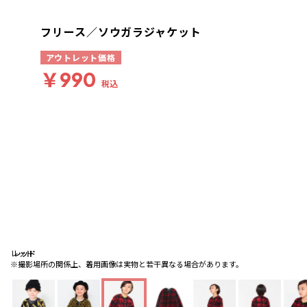
フリース／ソウガラジャケット
アウトレット価格
￥990
税込
レッド
レッド
レッド
※撮影場所の関係上、着用画像は実物と若干異なる場合があります。