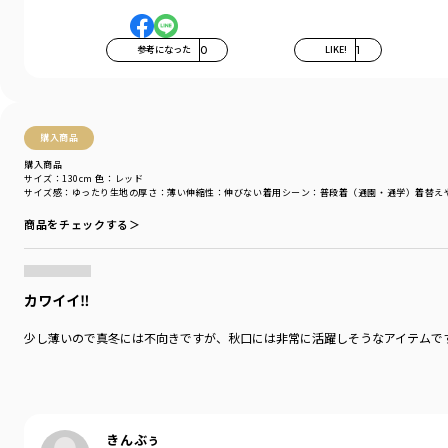
参考になった
0
LIKE!
1
購入商品
購入商品
サイズ：130cm
色：レッド
サイズ感
：ゆったり
生地の厚さ
：薄い
伸縮性
：伸びない
着用シーン
：普段着（通園・通学）
着替え
商品をチェックする＞
カワイイ‼️
少し薄いので真冬には不向きですが、秋口には非常に活躍しそうなアイテムで
きんぶぅ