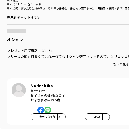
購入商品
サイズ：110cm
色：レッド
サイズ感
：ぴったり
生地の厚さ
：やや厚い
伸縮性
：伸びない
着用シーン
：普段着（通園・通学）
着
商品をチェックする＞
オシャレ
プレゼント用で購入しました。
フリースの柄も可愛くてこれ一枚でもオシャレ感アップするので、クリスマス
もっと見
Nadeshiko
年代:
30代
お子さまの性別:
女の子
お子さまの年齢:
5歳
参考になった
0
LIKE!
1