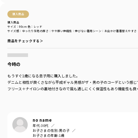
購入商品
購入商品
サイズ：90cm
色：レッド
サイズ感
：ゆったり
生地の厚さ
：やや厚い
伸縮性
：伸びない
着用シーン
：お出かけ着
着替えやすさ
商品をチェックする＞
今時の
もうすぐ1歳になる息子用に購入しました。
デニムと相性が良くさながら平成ギャル男感がザ・男の子のコーデという感じ
フリース＋ナイロンの裏地付きなので風も通しにくく保温性もあり機能性も良
no name
年代:
30代
お子さまの性別:
男の子
お子さまの年齢:
1歳