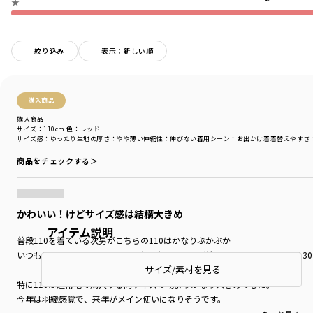
★
絞り込み
表示：新しい順
購入商品
購入商品
サイズ：110cm
色：レッド
サイズ感
：ゆったり
生地の厚さ
：やや薄い
伸縮性
：伸びない
着用シーン
：お出かけ着
着替えやすさ
商品をチェックする＞
かわいい！けどサイズ感は結構大きめ
アイテム説明
普段110を着ている次男がこちらの110はかなりぶかぶか
いつも120だとパツパツで130を少し大きめだけど着ている長男がこちらの1
サイズ/素材を見る
特に110は通常他で購入する同サイズの物よりかなり大きめでした。
今年は羽織感覚で、来年がメイン使いになりそうです。