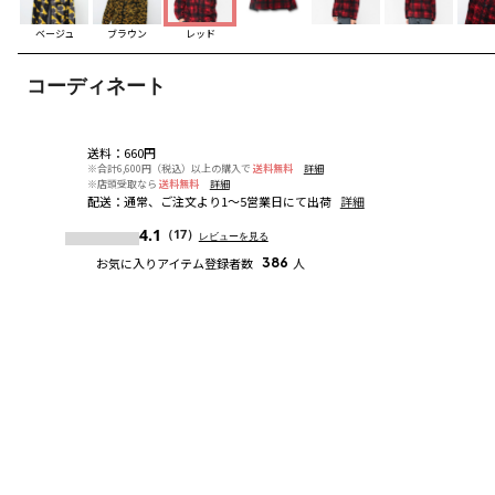
ベージュ
ブラウン
レッド
コーディネート
送料
：
660円
※合計6,600円（税込）以上の購入で
送料無料
詳細
※店頭受取なら
送料無料
詳細
配送
：
通常、ご注文より1～5営業日にて出荷
詳細
4.1
（17）
レビューを見る
お気に入りアイテム登録者数
386
人