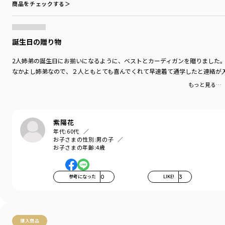
商品をチェックする＞
カラー
／
ブルー
性別タイプ
／
BOY
商品番号
／
11-3402-374
誕生日の贈り物
2人姉弟の誕生日にお揃いになるように、ベストとカーディガンを贈りました
なかよし姉弟なので、２人ともとても喜んでくれて早速着て通学したと連絡が
もっと見る…
紫陽花
年代:
60代
お子さまの性別:
男の子
お子さまの年齢:
4歳
参考になった
0
LIKE!
3
購入商品