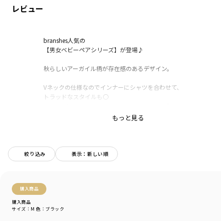
レビュー
branshes人気の
【男女ベビーペアシリーズ】が登場♪
秋らしいアーガイル柄が存在感のあるデザイン。
Vネックの仕様なのでインナーにシャツを合わせて、
トラッドなスタイルも〇
ロンTに合わせてカジュアルなスタイリングも〇
もっと見る
女児：12-3410-071アーガイルJQカーディガン
ベビー男児：01-3439-313アーガイルJQカバーオール
ベビー女児：02-3439-013アーガイルJQカバーオール
みんなで「おそろい」を楽しもう！
絞り込み
表示：新しい順
-----
伸縮性：あり
購入商品
ブランド
／
branshes
購入商品
サイズ：M
色：ブラック
シーズン
／
アウトレット
カテゴリ
／
アウター
>
ベスト