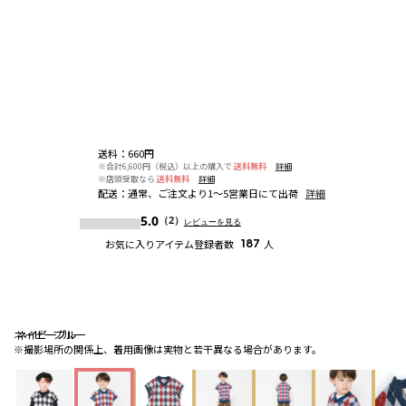
送料
：
660円
※合計6,600円（税込）以上の購入で
送料無料
詳細
※店頭受取なら
送料無料
詳細
配送
：
通常、ご注文より1～5営業日にて出荷
詳細
5.0
（2）
レビューを見る
お気に入りアイテム登録者数
187
人
ネイビーブルー
ネイビーブルー
ネイビーブルー
※撮影場所の関係上、着用画像は実物と若干異なる場合があります。
カートに入れる