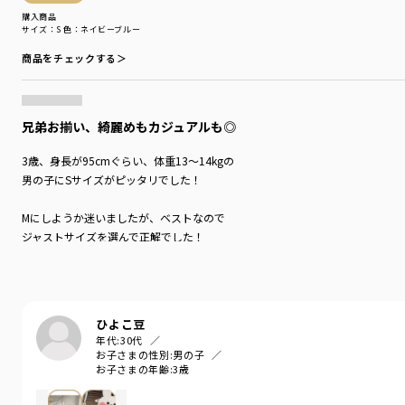
購入商品
サイズ：S
色：ネイビーブルー
商品をチェックする＞
兄弟お揃い、綺麗めもカジュアルも◎
3歳、身長が95cmぐらい、体重13〜14kgの
男の子にSサイズがピッタリでした！
Mにしようか迷いましたが、ベストなので
ジャストサイズを選んで正解でした！
インナーを襟付きにしたらフォーマルもいけました！秋の19〜22°ぐらいの
ひよこ豆
年代:
30代
お子さまの性別:
男の子
お子さまの年齢:
3歳