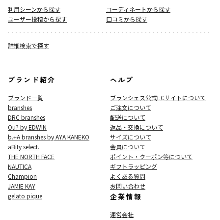
利用シーンから探す
コーディネートから探す
ユーザー投稿から探す
口コミから探す
詳細検索で探す
ブランド紹介
ヘルプ
ブランド一覧
ブランシェス公式ECサイト
について
branshes
ご注文について
DRC branshes
配送について
Ou? by EDWIN
返品・交換について
b.+A branshes by AYA KANEKO
サイズについて
aBity select.
会員について
THE NORTH FACE
ポイント・クーポン等について
NAUTICA
ギフトラッピング
Champion
よくある質問
JAMIE KAY
お問い合わせ
gelato pique
企業情報
運営会社