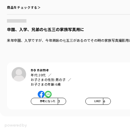
商品をチェックする＞
卒園、入学、兄弟の七五三の家族写真用に
来年卒園、入学ですが、今年弟妹の七五三があるのでその時の家族写真撮影用に
no name
年代:
20代
お子さまの性別:
男の子
お子さまの年齢:
6歳
参考になった
3
LIKE!
6