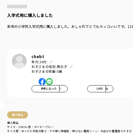
入学式用に購入しました
来年の小学校入学式用に購入しました。おしゃれでとてもカッコいいです。11
chebt
年代:
30代
お子さまの性別:
男の子
お子さまの年齢:
5歳
参考になった
1
LIKE!
8
購入商品
購入商品
サイズ：130cm
色：ネイビーブルー
サイズ感
：ゆったり
生地の厚さ
：やや厚い
伸縮性
：伸びない
着用シーン
：お出かけ着
着替えやすさ