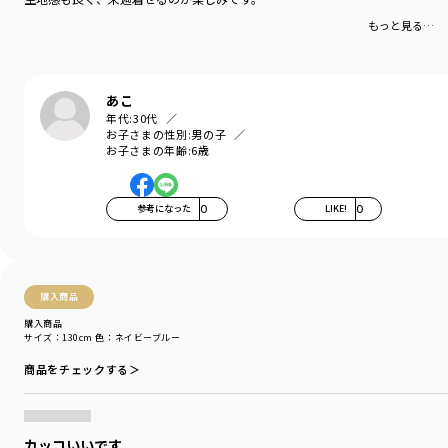
背当て部分に裏地付きで
もっと見る…
上品さをオンしています。
■シルエット・サイズ感
ルーズにならないきちっとした
あこ
フォーマルシルエットです。
年代:
30代
お子さまの性別:
男の子
お子さまの年齢:
6歳
-----
裏地：半裏地仕様（背当て布付き）
ポケット：あり
参考になった
0
LIKE!
0
着用イメージ/カラー：ネイビーブルー
モデル：身長109cm 体重18kg
サイズ：サイズ110
購入商品
ブランド
／
branshes
購入商品
シーズン
／
アウトレット
サイズ：130cm
色：ネイビーブルー
カテゴリ
／
フォーマル・セレモニー
>
スーツ・ジャケット
カラー
／
ブルー
商品をチェックする＞
性別タイプ
／
BOY
商品番号
／
11-4101-351
カッコいいです