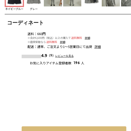
ネイビーブルー
グレー
コーディネート
送料
：
660円
※合計6,600円（税込）以上の購入で
送料無料
詳細
※店頭受取なら
送料無料
詳細
配送
：
通常、ご注文より1～5営業日にて出荷
詳細
4.9
（9）
レビューを見る
お気に入りアイテム登録者数
196
人