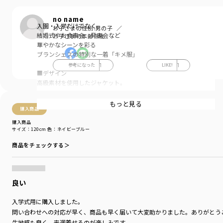
no name
入園・入学だけでなく
お子さまの性別:
男の子
結婚式やお食事会、発表会など
お子さまの年齢:
8歳
華やかなシーンを彩る
ブランシェスの特別な一着「キメ服」
参考になった
1
LIKE!
1
■デザイン
高級素材を使用したジャケット。
落ち着いた雰囲気で使いやすい深いネイビーと
もっと見る
購入商品
フォーマルの定番グレンチェックの2色展開。
購入商品
ボタンにはbranshesのロゴを刻印。
サイズ：120cm
色：ネイビーブルー
袖口には3つの飾りボタンがついた
商品をチェックする＞
おしゃれ仕様。
■素材
上品で手触りがよく高級感のある
良い
「サージ」生地を使用。
入学式用に購入しました。
大人のスーツにも使用される
問い合わせへの対応が早く、商品も早く届いて大変助かりました。ありがとう
写真映えするエレガントな素材です。
生地感も良く、来週着せるのが楽しみです。