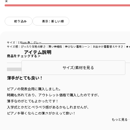
★
絞り込み
表示：新しい順
サイズ：130cm
色：グレー
サイズ感
：ぴったり
生地の厚さ
：薄い
伸縮性
：伸びない
着用シーン
：お出かけ着
着替えやすさ
：★
アイテム説明
商品をチェックする＞
サイズ/素材を見る
薄手がとても良い！
ピアノの発表会用に購入しました。
時期も外れており、アウトレット価格で購入したのですが、
薄手なのがとてもよかったです！
入学式とかだとペラペラ感があるかもしれませんが、
ピアノを弾くならこの薄さがかえって良い！
とてもいいお買い物ができました。
もっと見る