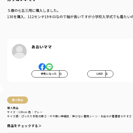
５歳の七五三用に購入しました。
130を購入、112センチ19キロなので袖が長いですが小学校入学式でも着
あおいママ
参考になった
0
LIKE!
5
購入商品
購入商品
サイズ：130cm
色：グレー
サイズ感
：ぴったり
生地の厚さ
：やや厚い
伸縮性
：伸びない
着用シーン
：お出かけ着
着替えやすさ
商品をチェックする＞