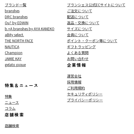
ブランド一覧
ブランシェス公式ECサイト
について
branshes
ご注文について
DRC branshes
配送について
Ou? by EDWIN
返品・交換について
b.+A branshes by AYA KANEKO
サイズについて
aBity select.
会員について
THE NORTH FACE
ポイント・クーポン等について
NAUTICA
ギフトラッピング
Champion
よくある質問
JAMIE KAY
お問い合わせ
gelato pique
企業情報
運営会社
採用情報
特集＆ニュース
ご利用規約
セキュリティポリシー
特集
プライバシーポリシー
ニュース
コラム
店舗検索
店舗検索