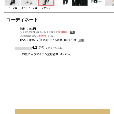
ベージュ
ライトベージュ
ブラック
コーディネート
送料
：
660円
※合計6,600円（税込）以上の購入で
送料無料
詳細
※店頭受取なら
送料無料
詳細
配送
：
通常、ご注文より1～5営業日にて出荷
詳細
4.3
（10）
レビューを見る
お気に入りアイテム登録者数
309
人