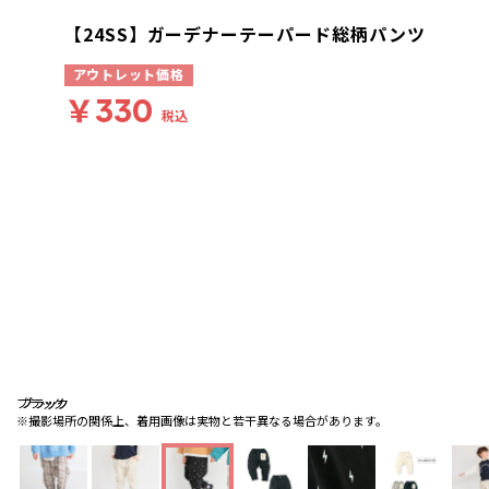
【24SS】ガーデナーテーパード総柄パンツ
アウトレット価格
￥330
税込
ブラック
ブラック
ブラック
※撮影場所の関係上、着用画像は実物と若干異なる場合があります。