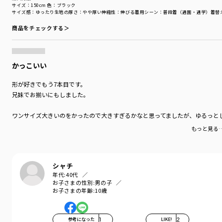
サイズ：150cm
色：ブラック
サイズ感
：ゆったり
生地の厚さ
：やや厚い
伸縮性
：伸びる
着用シーン
：普段着（通園・通学）
着替
商品をチェックする＞
かっこいい
形が好きでもう7本目です。
兄妹でお揃いにもしました。
ワンサイズ大きいのをかったので大きすぎるかなと思ってましたが、ゆるっと
もっと見る
シャチ
年代:
40代
お子さまの性別:
男の子
お子さまの年齢:
10歳
参考になった
1
LIKE!
2