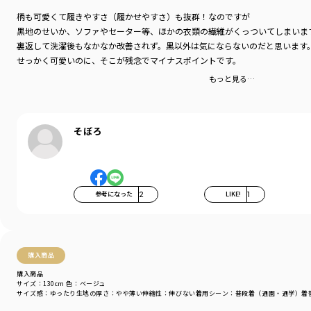
柄も可愛くて履きやすさ（履かせやすさ）も抜群！なのですが
黒地のせいか、ソファやセーター等、ほかの衣類の繊維がくっついてしまいま
裏返して洗濯後もなかなか改善されず。黒以外は気にならないのだと思います
せっかく可愛いのに、そこが残念でマイナスポイントです。
もっと見る…
そぼろ
参考になった
2
LIKE!
1
購入商品
購入商品
サイズ：130cm
色：ベージュ
サイズ感
：ゆったり
生地の厚さ
：やや薄い
伸縮性
：伸びない
着用シーン
：普段着（通園・通学）
着