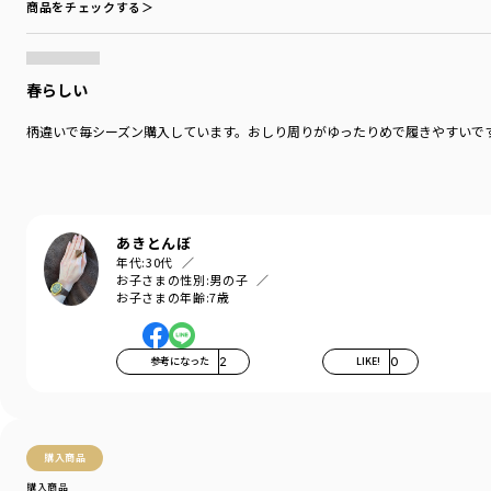
商品をチェックする＞
春らしい
柄違いで毎シーズン購入しています。おしり周りがゆったりめで履きやすいで
あきとんぼ
年代:
30代
お子さまの性別:
男の子
お子さまの年齢:
7歳
参考になった
2
LIKE!
0
購入商品
購入商品