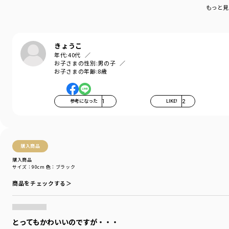
履きやすくて動きやすい、男の子も女の子も使える、
もっと見
万能パンツです。
右後ろのポケットにはガーデナーパンツの目印でもある
フラッシャーが付いています。
きょうこ
年代:
40代
-----
お子さまの性別:
男の子
お子さまの年齢:
8歳
ポケット：あり
ウエストゴム調整：可
着用イメージ/カラー：ベージュ
参考になった
1
LIKE!
2
モデル：身長109.0cm 体重18.0kg
サイズ：サイズ110
ブランド
／
branshes
購入商品
シーズン
／
アウトレット
購入商品
カテゴリ
／
ボトムス
>
ロングパンツ
サイズ：90cm
色：ブラック
カラー
／
ブラック
性別タイプ
／
BOY
商品をチェックする＞
商品番号
／
11-4132-362
とってもかわいいのですが・・・