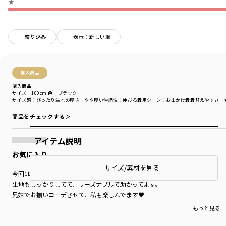
★
絞り込み
表示：新しい順
購入商品
購入商品
サイズ：100cm
色：ブラック
サイズ感
：ぴったり
生地の厚さ
：やや厚い
伸縮性
：伸びる
着用シーン
：お出かけ着
着替えやすさ
：
商品をチェックする＞
アイテム説明
お気に入り
サイズ/素材を見る
今回は柄違いも購入！
生地もしっかりしてて、リーズナブルで助かってます。
兄妹でお揃いコーデさせて、私も楽しんでます♥
もっと見る…