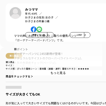
みつママ
年代:
40代
お子さまの性別:
女の子
お子さまの年齢:
3歳
参考になった
1
LIKE!
2
ママの声にお応えした良いとこ取りの優秀パンツ
「ガーデナーテーパードパンツ」です。
■ポイント
ガーデナーパンツに24SS新柄が登場！
購入商品
ナチュラルなテイストのクローバー(ライトベージュ)、
購入商品
人気の先染めチェック(ベージュ)、
サイズ：130cm
色：ブラック
履くだけでキマるカミナリ(ブラック)の3色展開です。
サイズ感
：ぴったり
着用シーン
：普段着（通園・通学）
着替えやすさ
：★★★★★
もっと見る
子どもがはきやすく動きやすい立体的なシルエット。
商品をチェックする＞
毎日使っていただけるしっかりとした丈夫で伸びのある
生地を使用しています。
サイズが大きくてもOK
ゆったりとした腰回りから、裾はすっきりと。
お洒落なテーパードデザイン。
形が気に入ってて大きいサイズでも問題なくはけるのがいいです。今回はぴっ