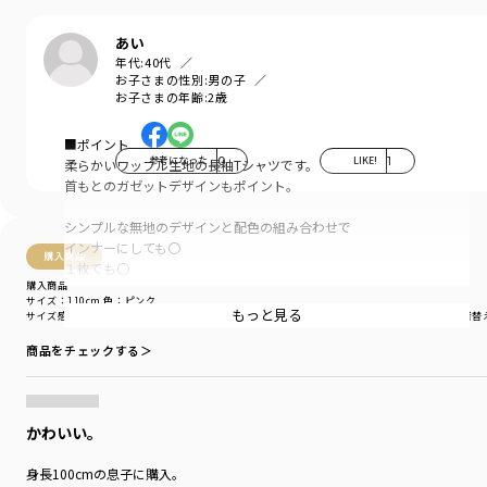
あい
年代:
40代
お子さまの性別:
男の子
お子さまの年齢:
2歳
■ポイント
参考になった
0
LIKE!
1
柔らかいワッフル生地の長袖Tシャツです。
首もとのガゼットデザインもポイント。
シンプルな無地のデザインと配色の組み合わせで
インナーにしても〇
購入商品
１枚でも〇
購入商品
着まわしができるアイテムです。
サイズ：110cm
色：ピンク
もっと見る
サイズ感
：ゆったり
生地の厚さ
：やや厚い
伸縮性
：伸びる
着用シーン
：普段着（通園・通学）
着替
毎日のコーデに取り入れやすいデザイン。
商品をチェックする＞
脇線を前振りにしているので立体的なシルエットや
配色使いが主役になる長袖Tシャツです。
-----
かわいい。
伸縮性：あり
身長100cmの息子に購入。
着用イメージ/カラー：ブラウン