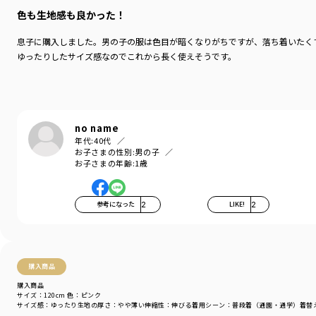
色も生地感も良かった！
息子に購入しました。男の子の服は色目が暗くなりがちですが、落ち着いたく
ゆったりしたサイズ感なのでこれから長く使えそうです。
no name
年代:
40代
お子さまの性別:
男の子
お子さまの年齢:
1歳
参考になった
2
LIKE!
2
購入商品
購入商品
サイズ：120cm
色：ピンク
サイズ感
：ゆったり
生地の厚さ
：やや薄い
伸縮性
：伸びる
着用シーン
：普段着（通園・通学）
着替