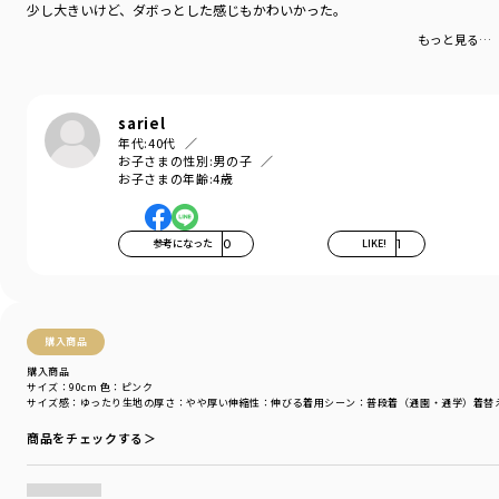
モデル：身長109.0cm 体重18.0kg
少し大きいけど、ダボっとした感じもかわいかった。
サイズ：サイズ110
もっと見る…
ブランド
／
branshes
シーズン
／
アウトレット
カテゴリ
／
トップス
>
長袖Tシャツ・7分袖Tシャツ
sariel
カラー
／
ピンク
年代:
40代
お子さまの性別:
男の子
性別タイプ
／
BOY
お子さまの年齢:
4歳
商品番号
／
11-4105-357
参考になった
0
LIKE!
1
購入商品
購入商品
サイズ：90cm
色：ピンク
サイズ感
：ゆったり
生地の厚さ
：やや厚い
伸縮性
：伸びる
着用シーン
：普段着（通園・通学）
着替
商品をチェックする＞