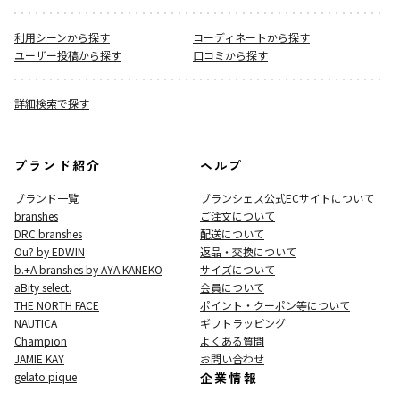
利用シーンから探す
コーディネートから探す
ユーザー投稿から探す
口コミから探す
詳細検索で探す
ブランド紹介
ヘルプ
ブランド一覧
ブランシェス公式ECサイト
について
branshes
ご注文について
DRC branshes
配送について
Ou? by EDWIN
返品・交換について
b.+A branshes by AYA KANEKO
サイズについて
aBity select.
会員について
THE NORTH FACE
ポイント・クーポン等について
NAUTICA
ギフトラッピング
Champion
よくある質問
JAMIE KAY
お問い合わせ
gelato pique
企業情報