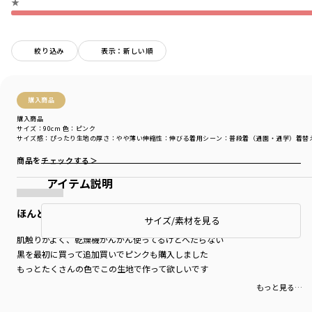
★
絞り込み
表示：新しい順
購入商品
購入商品
サイズ：90cm
色：ピンク
サイズ感
：ぴったり
生地の厚さ
：やや薄い
伸縮性
：伸びる
着用シーン
：普段着（通園・通学）
着替
商品をチェックする＞
アイテム説明
ほんとにやわらか！
サイズ/素材を見る
肌触りがよく、乾燥機がんがん使ってるけどへたらない
黒を最初に買って追加買いでピンクも購入しました
もっとたくさんの色でこの生地で作って欲しいです
もっと見る…