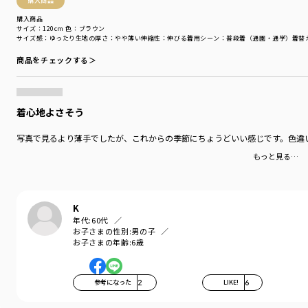
購入商品
購入商品
サイズ：120cm
色：ブラウン
サイズ感
：ゆったり
生地の厚さ
：やや薄い
伸縮性
：伸びる
着用シーン
：普段着（通園・通学）
着替
商品をチェックする＞
着心地よさそう
写真で見るより薄手でしたが、これからの季節にちょうどいい感じです。色違
もっと見る…
K
年代:
60代
お子さまの性別:
男の子
お子さまの年齢:
6歳
参考になった
2
LIKE!
6