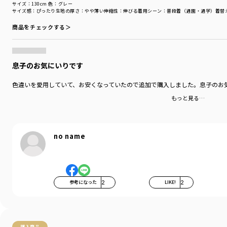
サイズ：130cm
色：グレー
サイズ感
：ぴったり
生地の厚さ
：やや薄い
伸縮性
：伸びる
着用シーン
：普段着（通園・通学）
着替
商品をチェックする＞
息子のお気にいりです
色違いを愛用していて、お安くなっていたので追加で購入しました。息子のお
もっと見る…
no name
参考になった
2
LIKE!
2
購入商品