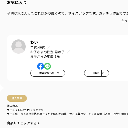
お気に入り
どんなコーデにも合わせやすいブラックと
こだわりのビンテージ加工デニムの2色カラー展開。
子供が気に入ってこればかり履くので、サイズアップです。ガッチリ体型ですが
もっ
160センチはネット限定販売のサイズです。
-----
ポケット：あり
わい
ウエストゴム調整：可
年代:
40代
お子さまの性別:
男の子
着用イメージ/カラー：ブルー
お子さまの年齢:
8歳
モデル：身長109.0cm 体重18.0kg
サイズ：サイズ110
参考になった
2
LIKE!
2
ブランド
／
branshes
シーズン
／
アウトレット
カテゴリ
／
ボトムス
>
ロングパンツ
カラー
／
ブラック
購入商品
性別タイプ
／
BOY
商品番号
／
11-4142-364
購入商品
サイズ：150cm
色：ブラック
サイズ感
：ゆったり
生地の厚さ
：やや厚い
伸縮性
：伸びる
着用シーン
：普段着（通園・通学）
着替
商品をチェックする＞