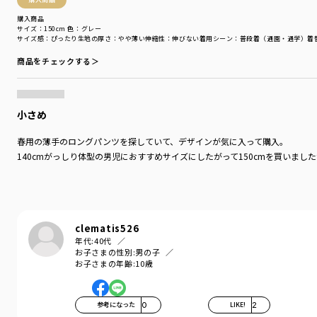
購入商品
サイズ：150cm
色：グレー
サイズ感
：ぴったり
生地の厚さ
：やや薄い
伸縮性
：伸びない
着用シーン
：普段着（通園・通学）
着
商品をチェックする＞
小さめ
春用の薄手のロングパンツを探していて、デザインが気に入って購入。
140cmがっしり体型の男児におすすめサイズにしたがって150cmを買いま
clematis526
年代:
40代
お子さまの性別:
男の子
お子さまの年齢:
10歳
参考になった
0
LIKE!
2