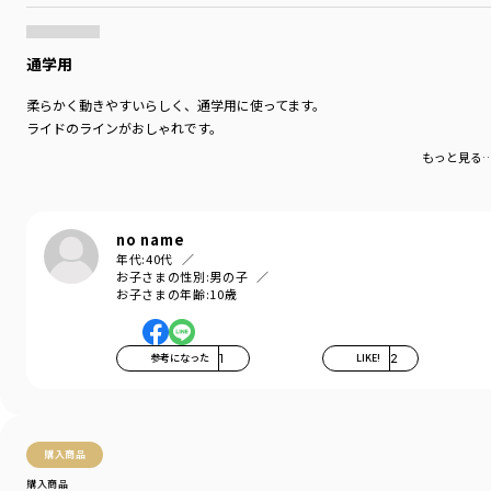
通学用
柔らかく動きやすいらしく、通学用に使ってます。
ライドのラインがおしゃれです。
もっと見る
no name
年代:
40代
お子さまの性別:
男の子
お子さまの年齢:
10歳
参考になった
1
LIKE!
2
購入商品
購入商品