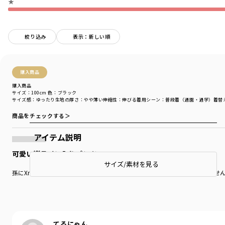
★
絞り込み
表示：新しい順
購入商品
購入商品
サイズ：100cm
色：ブラック
サイズ感
：ゆったり
生地の厚さ
：やや薄い
伸縮性
：伸びる
着用シーン
：普段着（通園・通学）
着替
商品をチェックする＞
アイテム説明
可愛い縦ライン入りパンツ
サイズ/素材を見る
孫にXmasプレゼントの一つとして購入しました。なので、まだ届けていま
てるにゃん