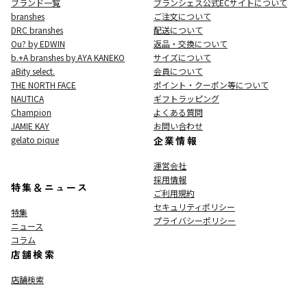
ブランド一覧
ブランシェス公式ECサイト
について
branshes
ご注文について
DRC branshes
配送について
Ou? by EDWIN
返品・交換について
b.+A branshes by AYA KANEKO
サイズについて
aBity select.
会員について
THE NORTH FACE
ポイント・クーポン等について
NAUTICA
ギフトラッピング
Champion
よくある質問
JAMIE KAY
お問い合わせ
gelato pique
企業情報
運営会社
採用情報
特集＆ニュース
ご利用規約
セキュリティポリシー
特集
プライバシーポリシー
ニュース
コラム
店舗検索
店舗検索