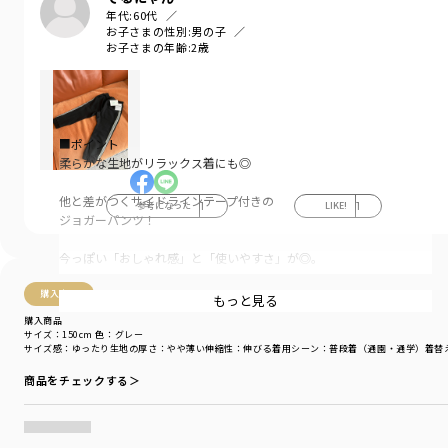
年代:
60代
お子さまの性別:
男の子
お子さまの年齢:
2歳
■ポイント
柔らかな生地がリラックス着にも◎
他と差がつくサイドラインテープ付きの
参考になった
1
LIKE!
1
ジョガーパンツ！
今っぽい「おしゃれ感」と「使いやすさ」が◎。
購入商品
キッズにぴったりの
もっと見る
「伸びの良いストレッチ」ミニ裏毛を使用。
購入商品
サイズ：150cm
色：グレー
サイズ感
：ゆったり
生地の厚さ
：やや薄い
伸縮性
：伸びる
着用シーン
：普段着（通園・通学）
着替
股下に小さいマチ付きで
より動きやすくなっています。
商品をチェックする＞
足首が絞られているので、スニーカーなどの
靴の脱ぎ履きの邪魔にならないので◎