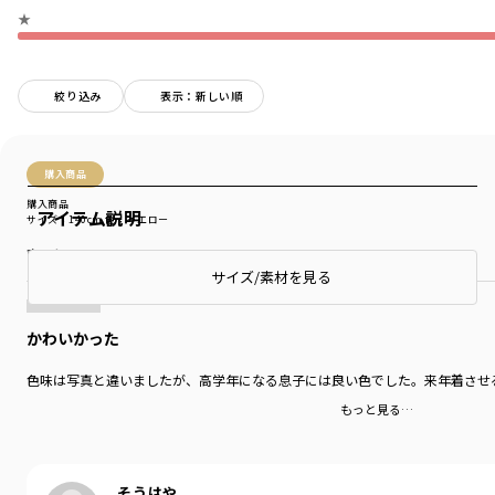
★
絞り込み
表示：新しい順
購入商品
購入商品
アイテム説明
サイズ：140cm
色：イエロー
商品をチェックする＞
サイズ/素材を見る
かわいかった
色味は写真と違いましたが、高学年になる息子には良い色でした。来年着させ
もっと見る…
そうはや