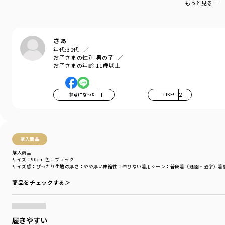
もっと見る…
さぁ
年代:
30代
お子さまの性別:
男の子
お子さまの年齢:
11歳以上
参考になった
1
LIKE!
2
購入商品
購入商品
サイズ：90cm
色：ブラック
サイズ感
：ぴったり
生地の厚さ
：やや厚い
伸縮性
：伸びない
着用シーン
：普段着（通園・通学）
着
商品をチェックする＞
履きやすい