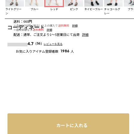
ライトグリー
ブルー
レッド
ピンク
ネイビーブルー
チャコールグ
ブラ
ン
レー
送料
：
660円
※合計6,600円（税込）以上の購入で
送料無料
詳細
コーディネート
※店頭受取なら
送料無料
詳細
配送
：
通常、ご注文より1～5営業日にて出荷
詳細
4.7
（56）
レビューを見る
お気に入りアイテム登録者数
1986
人
カートに入れる