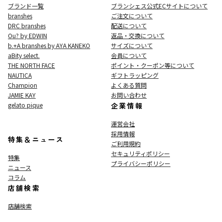
ブランド一覧
ブランシェス公式ECサイト
について
branshes
ご注文について
DRC branshes
配送について
Ou? by EDWIN
返品・交換について
b.+A branshes by AYA KANEKO
サイズについて
aBity select.
会員について
THE NORTH FACE
ポイント・クーポン等について
NAUTICA
ギフトラッピング
Champion
よくある質問
JAMIE KAY
お問い合わせ
gelato pique
企業情報
運営会社
採用情報
特集＆ニュース
ご利用規約
セキュリティポリシー
特集
プライバシーポリシー
ニュース
コラム
店舗検索
店舗検索