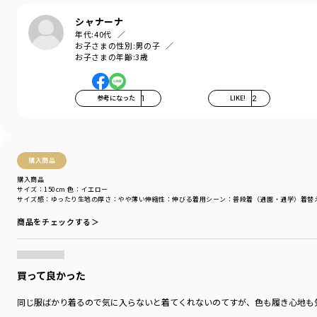
マチ付きで立体的なシルエットはお子さまの動きを制限
シャナーナ
しないので活発な子でもたくさん着用していただけます。
年代:
40代
お子さまの性別:
男の子
※店頭での販売は3月からとなります。
お子さまの年齢:
3歳
※160センチはWEB限定販売のサイズです。
店舗ではお取り扱いしておりません。
参考になった
1
LIKE!
2
-----
ポケット：あり
ウエストゴム調整：可
着用イメージ/カラー：イエロー
購入商品
モデル：身長109.0cm 体重18.0kg
購入商品
サイズ：サイズ110
サイズ：150cm
色：イエロー
サイズ感
：ゆったり
生地の厚さ
：やや薄い
伸縮性
：伸びる
着用シーン
：普段着（通園・通学）
着替
ブランド
／
branshes
商品をチェックする＞
シーズン
／
アウトレット
カテゴリ
／
ボトムス
>
ショートパンツ・ハーフパンツ
カラー
／
レッド
性別タイプ
／
BOY
買って良かった
商品番号
／
11-4131-382
同じ服ばかり着るので気に入らないと着てくれないのてすが、色も履き心地も