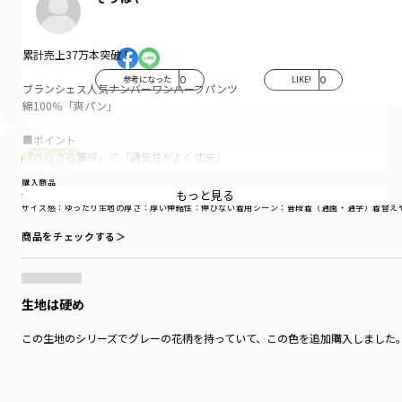
累計売上37万本突破！
参考になった
0
LIKE!
0
ブランシェス人気ナンバーワンハーフパンツ
綿100％「爽パン」
■ポイント
「さらさら質感」で「通気性がよく丈夫」
購入商品
夏のキッズにぴったりの大人気ハーフパンツ
購入商品
「爽パン」!
もっと見る
サイズ：100cm
色：イエロー
サイズ感
：ゆったり
生地の厚さ
：厚い
伸縮性
：伸びない
着用シーン
：普段着（通園・通学）
着替え
「毎日使える」
商品をチェックする＞
繰り返しのお洗濯や元気なキッズの動きに耐える
しっかりと丈夫な太い糸を使用した「パナマ織り」。
通気性がよくさらさらとした質感と
生地は硬め
柔らかでお肌にやさしい「綿100％素材」で
「使える」と大好評！
この生地のシリーズでグレーの花柄を持っていて、この色を追加購入しました
爽やかで丈夫だから通園・通学にもおでかけにも。
豊富なカラバリで何枚でもほしくなる！