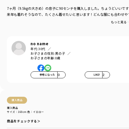
7ヶ月（9.5kgの大きめ）の息子に90センチを購入しました。ちょうどいいで
来年も着れそうなので、たくさん着せたいと思います！どんな服にも合わせや
もっと見る
no name
年代:
30代
お子さまの性別:
男の子
お子さまの年齢:
0歳
参考になった
0
LIKE!
2
購入商品
購入商品
サイズ：160cm
色：イエロー
商品をチェックする＞