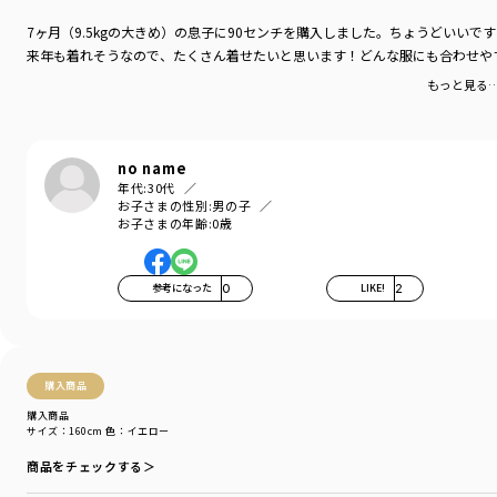
7ヶ月（9.5kgの大きめ）の息子に90センチを購入しました。ちょうどいいで
来年も着れそうなので、たくさん着せたいと思います！どんな服にも合わせや
もっと見る
no name
年代:
30代
お子さまの性別:
男の子
お子さまの年齢:
0歳
参考になった
0
LIKE!
2
購入商品
購入商品
サイズ：160cm
色：イエロー
商品をチェックする＞