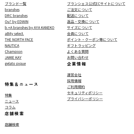
ブランド一覧
ブランシェス公式ECサイト
について
branshes
ご注文について
DRC branshes
配送について
Ou? by EDWIN
返品・交換について
b.+A branshes by AYA KANEKO
サイズについて
aBity select.
会員について
THE NORTH FACE
ポイント・クーポン等について
NAUTICA
ギフトラッピング
Champion
よくある質問
JAMIE KAY
お問い合わせ
gelato pique
企業情報
運営会社
採用情報
特集＆ニュース
ご利用規約
セキュリティポリシー
特集
プライバシーポリシー
ニュース
コラム
店舗検索
店舗検索