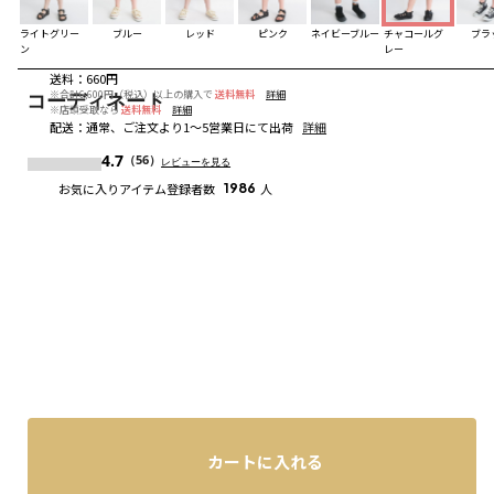
ライトグリー
ブルー
レッド
ピンク
ネイビーブルー
チャコールグ
ブラ
ン
レー
送料
：
660円
※合計6,600円（税込）以上の購入で
送料無料
詳細
コーディネート
※店頭受取なら
送料無料
詳細
配送
：
通常、ご注文より1～5営業日にて出荷
詳細
4.7
（56）
レビューを見る
お気に入りアイテム登録者数
1986
人
カートに入れる