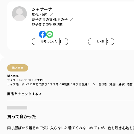
マチ付きで立体的なシルエットはお子さまの動きを制限
シャナーナ
しないので活発な子でもたくさん着用していただけます。
年代:
40代
お子さまの性別:
男の子
※店頭での販売は3月からとなります。
お子さまの年齢:
3歳
※160センチはWEB限定販売のサイズです。
店舗ではお取り扱いしておりません。
参考になった
1
LIKE!
2
-----
ポケット：あり
ウエストゴム調整：可
着用イメージ/カラー：イエロー
購入商品
モデル：身長109.0cm 体重18.0kg
購入商品
サイズ：サイズ110
サイズ：150cm
色：イエロー
サイズ感
：ゆったり
生地の厚さ
：やや薄い
伸縮性
：伸びる
着用シーン
：普段着（通園・通学）
着替
ブランド
／
branshes
商品をチェックする＞
シーズン
／
アウトレット
カテゴリ
／
ボトムス
>
ショートパンツ・ハーフパンツ
カラー
／
グレー
性別タイプ
／
BOY
買って良かった
商品番号
／
11-4131-382
同じ服ばかり着るので気に入らないと着てくれないのてすが、色も履き心地も