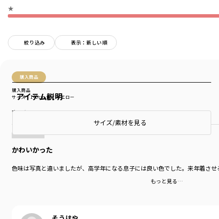
★
絞り込み
表示：新しい順
購入商品
購入商品
アイテム説明
サイズ：140cm
色：イエロー
商品をチェックする＞
サイズ/素材を見る
かわいかった
色味は写真と違いましたが、高学年になる息子には良い色でした。来年着させ
もっと見る…
そうはや