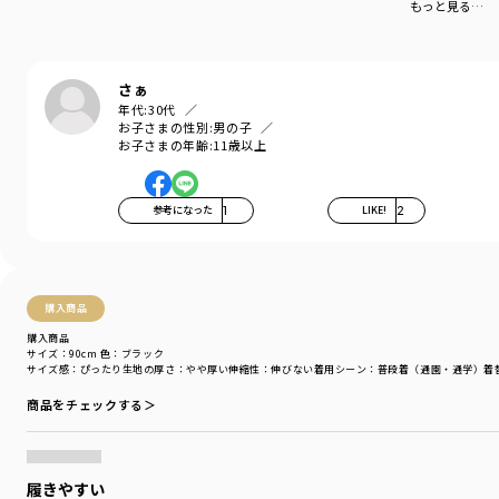
もっと見る…
さぁ
年代:
30代
お子さまの性別:
男の子
お子さまの年齢:
11歳以上
参考になった
1
LIKE!
2
購入商品
購入商品
サイズ：90cm
色：ブラック
サイズ感
：ぴったり
生地の厚さ
：やや厚い
伸縮性
：伸びない
着用シーン
：普段着（通園・通学）
着
商品をチェックする＞
履きやすい