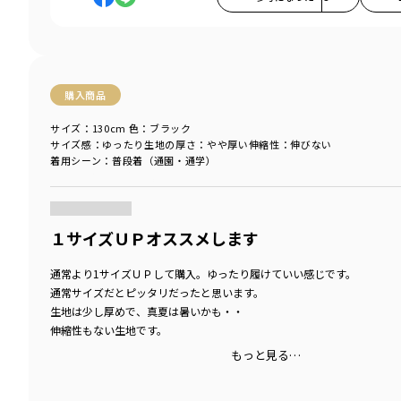
購入商品
サイズ：130cm
色：ブラック
サイズ感
：ゆったり
生地の厚さ
：やや厚い
伸縮性
：伸びない
着用シーン
：普段着（通園・通学）
商品をチェックする＞
１サイズＵＰオススメします
通常より1サイズＵＰして購入。ゆったり履けていい感じです。
通常サイズだとピッタリだったと思います。
生地は少し厚めで、真夏は暑いかも・・
伸縮性もない生地です。
もっと見る…