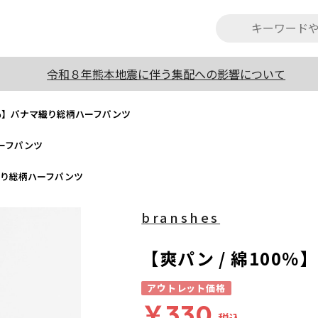
令和８年熊本地震に伴う集配への影響について
00％】パナマ織り総柄ハーフパンツ
ハーフパンツ
マ織り総柄ハーフパンツ
branshes
【爽パン / 綿100
アウトレット価格
￥330
税込