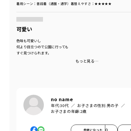
着用シーン
：普段着（通園・通学）
着替えやすさ
：★★★★★
商品をチェックする＞
可愛い
色味も可愛いし
何より目立つので公園に行っても
すぐ見つけられます。
もっと見る…
no name
年代:
30代
お子さまの性別:
男の子
お子さまの年齢:
2歳
参考になった
0