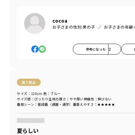
cocoa
お子さまの性別:
男の子
お子さまの年齢:
参考になった
2
購入商品
サイズ：120cm
色：ブルー
サイズ感
：ぴったり
生地の厚さ
：やや厚い
伸縮性
：伸びない
着用シーン
：普段着（通園・通学）
着替えやすさ
：★★★★★
商品をチェックする＞
夏らしい