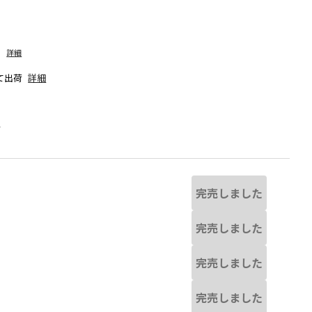
詳細
て出荷
詳細
人
完売しました
完売しました
完売しました
なる場合があります。
オフホワイト
※撮影場所の関係上、着用画
完売しました