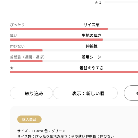
★
1
サイズ感
ぴったり
生地の厚さ
薄い
伸縮性
伸びない
着用シーン
普段着（通園・通学）
着替えやすさ
★
絞り込み
表示：新しい順
購入商品
サイズ：110cm
色：グリーン
サイズ感
：ぴったり
生地の厚さ
：やや薄い
伸縮性
：伸びない