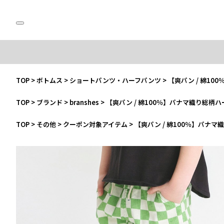
TOP
>
ボトムス
>
ショートパンツ・ハーフパンツ
>
【爽パン / 綿1
TOP
>
ブランド
>
branshes
>
【爽パン / 綿100％】パナマ織り総柄
TOP
>
その他
>
クーポン対象アイテム
>
【爽パン / 綿100％】パナ