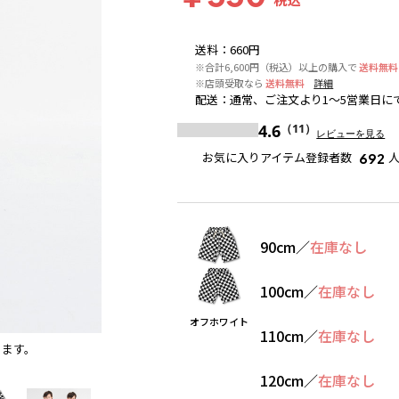
送料
：
660円
※合計6,600円（税込）以上の購入で
送料無料
※店頭受取なら
送料無料
詳細
配送
：
通常、ご注文より1～5営業日に
4.6
（11）
レビューを見る
お気に入りアイテム登録者数
692
90cm
／
在庫なし
100cm
／
在庫なし
オフホワイト
110cm
／
在庫なし
ります。
ブラック
※撮影場所の関係上、着用画像は実物と若干異
120cm
／
在庫なし