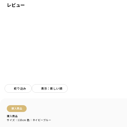
レビュー
春から初夏まで使える生地の厚さです。
速乾性をもった特徴の素材を使用しております。
-----
伸縮性：あり
着用イメージ/カラー：ネイビーブルー
モデル：身長109.0cm 体重18.0kg
サイズ：サイズ110
ブランド
／
branshes
シーズン
／
アウトレット
カテゴリ
／
トップス
>
長袖Tシャツ・7分袖Tシャツ
カラー
／
ブルー
性別タイプ
／
BOY
絞り込み
表示：新しい順
商品番号
／
11-4105-379
購入商品
購入商品
サイズ：110cm
色：ネイビーブルー