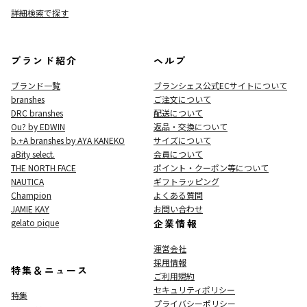
詳細検索で探す
ブランド紹介
ヘルプ
ブランド一覧
ブランシェス公式ECサイト
について
branshes
ご注文について
DRC branshes
配送について
Ou? by EDWIN
返品・交換について
b.+A branshes by AYA KANEKO
サイズについて
aBity select.
会員について
THE NORTH FACE
ポイント・クーポン等について
NAUTICA
ギフトラッピング
Champion
よくある質問
JAMIE KAY
お問い合わせ
gelato pique
企業情報
運営会社
採用情報
特集＆ニュース
ご利用規約
セキュリティポリシー
特集
プライバシーポリシー