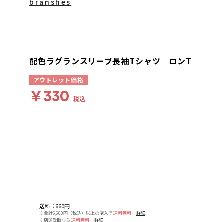
branshes
配色ラグランスリーブ長袖Tシャツ ロンT
アウトレット価格
￥330
税込
送料
：
660円
※合計6,600円（税込）以上の購入で
送料無料
詳細
※店頭受取なら
送料無料
詳細