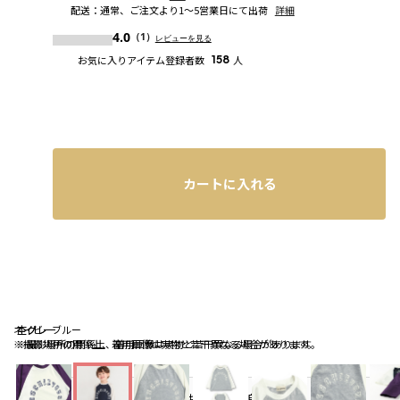
配送
：
通常、ご注文より1～5営業日にて出荷
詳細
4.0
（1）
レビューを見る
お気に入りアイテム登録者数
158
人
カートに入れる
ネイビーブルー
杢グレー
杢グレー
※撮影場所の関係上、着用画像は実物と若干異なる場合があります。
※撮影場所の関係上、着用画像は実物と若干異なる場合があります。
お気に入り追加