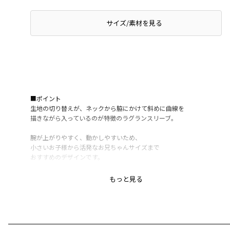
サイズ/素材を見る
■ポイント
生地の切り替えが、ネックから脇にかけて斜めに曲線を
描きながら入っているのが特徴のラグランスリーブ。
腕が上がりやすく、動かしやすいため、
小さいお子様から活発なお兄ちゃんサイズまで
おすすめのデザインです。
カジュアルだけどキレイめにも着られるように
もっと見る
ロゴのフォントや配色を組み合わせました。
通園通学で使いやすいデイリーアイテムです。
ボトムスを選ばずスタイリングできるので
男の子だけじゃなく、女の子にもおすすめ〇