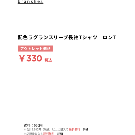
branshes
配色ラグランスリーブ長袖Tシャツ ロンT
アウトレット価格
￥330
税込
送料
：
660円
※合計6,600円（税込）以上の購入で
送料無料
詳細
※店頭受取なら
送料無料
詳細