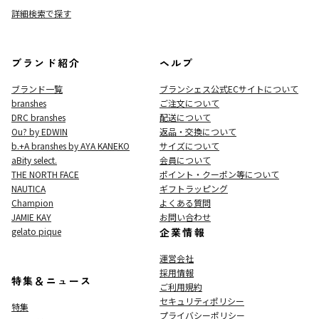
詳細検索で探す
ブランド紹介
ヘルプ
ブランド一覧
ブランシェス公式ECサイト
について
branshes
ご注文について
DRC branshes
配送について
Ou? by EDWIN
返品・交換について
b.+A branshes by AYA KANEKO
サイズについて
aBity select.
会員について
THE NORTH FACE
ポイント・クーポン等について
NAUTICA
ギフトラッピング
Champion
よくある質問
JAMIE KAY
お問い合わせ
gelato pique
企業情報
運営会社
採用情報
特集＆ニュース
ご利用規約
セキュリティポリシー
特集
プライバシーポリシー