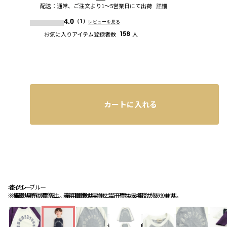
配送
：
通常、ご注文より1～5営業日にて出荷
詳細
4.0
（1）
レビューを見る
お気に入りアイテム登録者数
158
人
カートに入れる
ネイビーブルー
杢グレー
杢グレー
※撮影場所の関係上、着用画像は実物と若干異なる場合があります。
※撮影場所の関係上、着用画像は実物と若干異なる場合があります。
お気に入り追加