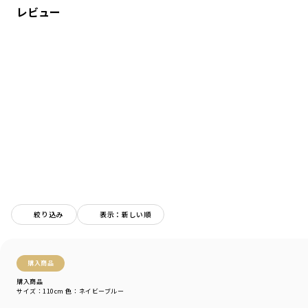
レビュー
春から初夏まで使える生地の厚さです。
速乾性をもった特徴の素材を使用しております。
-----
伸縮性：あり
着用イメージ/カラー：ネイビーブルー
モデル：身長109.0cm 体重18.0kg
サイズ：サイズ110
ブランド
／
branshes
シーズン
／
アウトレット
カテゴリ
／
トップス
>
長袖Tシャツ・7分袖Tシャツ
カラー
／
ブルー
性別タイプ
／
BOY
絞り込み
表示：新しい順
商品番号
／
11-4105-379
購入商品
購入商品
サイズ：110cm
色：ネイビーブルー