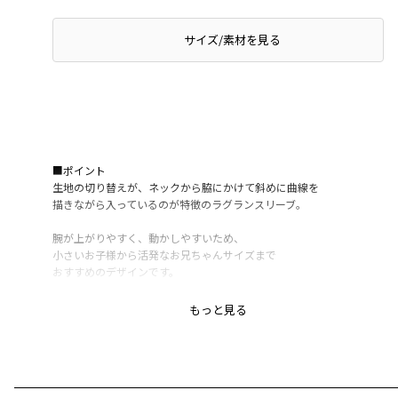
サイズ/素材を見る
■ポイント
生地の切り替えが、ネックから脇にかけて斜めに曲線を
描きながら入っているのが特徴のラグランスリーブ。
腕が上がりやすく、動かしやすいため、
小さいお子様から活発なお兄ちゃんサイズまで
おすすめのデザインです。
カジュアルだけどキレイめにも着られるように
もっと見る
ロゴのフォントや配色を組み合わせました。
通園通学で使いやすいデイリーアイテムです。
ボトムスを選ばずスタイリングできるので
男の子だけじゃなく、女の子にもおすすめ〇