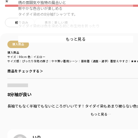
★
柄の雰囲気や独特の風合いと
鮮やかな色合いが楽しめる
タイダイ染めの8分袖Tシャツです。
絞り込み
表示：新しい順
タイダイ染めは色を染める前に布生地を折ったり
縛ったりすることで、あらゆる模様を生み出します。
手作業で染め上げることから、１点1点で
もっと見る
色の出方が違うのも特徴です。
購入商品
購入商品
■デザイン
サイズ：90cm
色：イエロー
360度おしゃれに見えるデザインで
サイズ感
：ぴったり
生地の厚さ
：やや薄い
着用シーン
：普段着（通園・通学）
着替えやすさ
：★★
脇線を前に振った前後差のある着丈が
商品をチェックする＞
立体的で抜け感のあるシルエットです。
袖丈は長袖よりも少し短く、8分袖のデザイン。
季節の変わり目におすすめです。
8分袖が良い
■素材
長袖でもなく半袖でもないところがいいです！タイダイ染もあまり被らない色
本体部分「綿100％」使用。
もっと見る…
「吸汗性」にすぐれ「肌ざわりが良い」
生地を使用しています。
いり
太めの糸で編まれているので丈夫で型崩れしにくい、