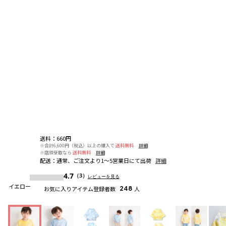
送料
：
660円
※合計6,600円（税込）以上の購入で
送料無料
詳細
※店頭受取なら
送料無料
詳細
配送
：
通常、ご注文より1～5営業日にて出荷
詳細
4.7
（3）
レビューを見る
イエロー
お気に入りアイテム登録者数
248
人