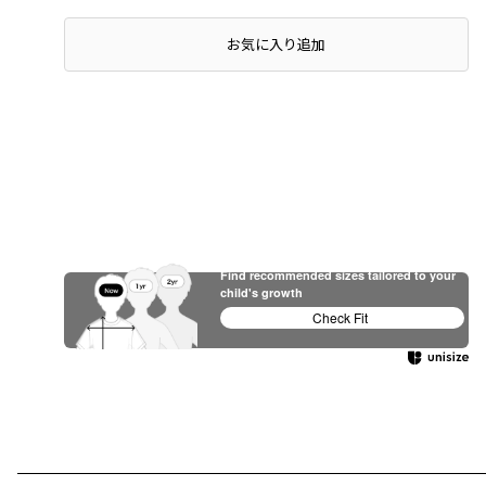
お気に入り追加
Find recommended sizes tailored to your
child's growth
Check Fit