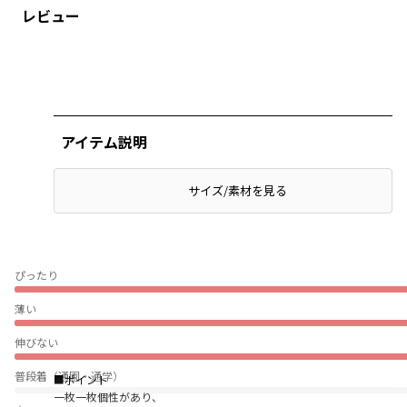
レビュー
アイテム説明
サイズ/素材を見る
ぴったり
薄い
伸びない
普段着（通園・通学）
■ポイント
一枚一枚個性があり、