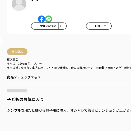
お洗濯にもぴったりの素材です。
-----
伸縮性：あり
参考になった
0
LIKE!
2
透け感：なし
着用イメージ/カラー：イエロー
モデル：身長109.0cm 体重18.0kg
サイズ：サイズ110
購入商品
購入商品
ブランド
／
branshes
サイズ：150cm
色：ブルー
シーズン
／
アウトレット
サイズ感
：ゆったり
生地の厚さ
：やや薄い
伸縮性
：伸びる
着用シーン
：普段着（通園・通学）
着替
カテゴリ
／
トップス
>
長袖Tシャツ・7分袖Tシャツ
商品をチェックする＞
カラー
／
イエロー
性別タイプ
／
BOY
商品番号
／
11-4105-381
子どものお気に入り
シンプルな服だと嫌がる息子用に購入。オシャレで着るとテンションが上がるの