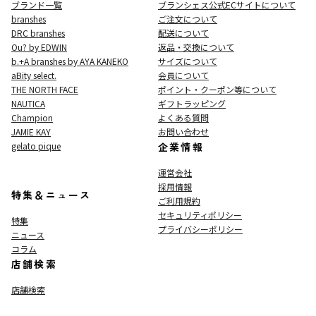
ブランド一覧
ブランシェス公式ECサイト
について
branshes
ご注文について
DRC branshes
配送について
Ou? by EDWIN
返品・交換について
b.+A branshes by AYA KANEKO
サイズについて
aBity select.
会員について
THE NORTH FACE
ポイント・クーポン等について
NAUTICA
ギフトラッピング
Champion
よくある質問
JAMIE KAY
お問い合わせ
gelato pique
企業情報
運営会社
採用情報
特集＆ニュース
ご利用規約
セキュリティポリシー
特集
プライバシーポリシー
ニュース
コラム
店舗検索
店舗検索