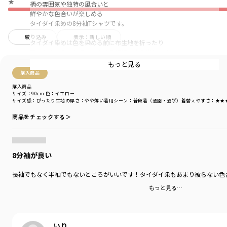
★
柄の雰囲気や独特の風合いと
鮮やかな色合いが楽しめる
タイダイ染めの8分袖Tシャツです。
絞り込み
表示：新しい順
タイダイ染めは色を染める前に布生地を折ったり
縛ったりすることで、あらゆる模様を生み出します。
手作業で染め上げることから、１点1点で
もっと見る
色の出方が違うのも特徴です。
購入商品
購入商品
■デザイン
サイズ：90cm
色：イエロー
360度おしゃれに見えるデザインで
サイズ感
：ぴったり
生地の厚さ
：やや薄い
着用シーン
：普段着（通園・通学）
着替えやすさ
：★★
脇線を前に振った前後差のある着丈が
商品をチェックする＞
立体的で抜け感のあるシルエットです。
袖丈は長袖よりも少し短く、8分袖のデザイン。
季節の変わり目におすすめです。
8分袖が良い
■素材
長袖でもなく半袖でもないところがいいです！タイダイ染もあまり被らない色
本体部分「綿100％」使用。
もっと見る…
「吸汗性」にすぐれ「肌ざわりが良い」
生地を使用しています。
いり
太めの糸で編まれているので丈夫で型崩れしにくい、