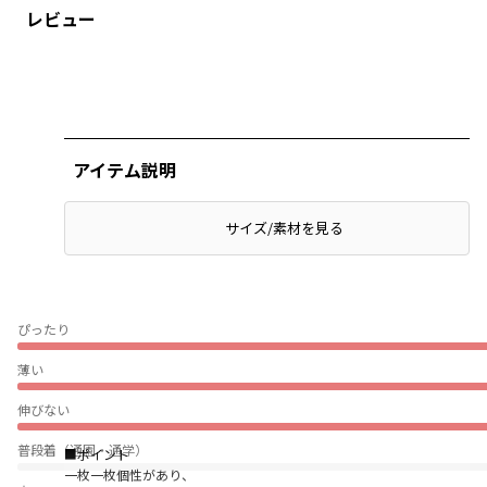
レビュー
アイテム説明
サイズ/素材を見る
ぴったり
薄い
伸びない
普段着（通園・通学）
■ポイント
一枚一枚個性があり、