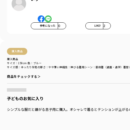
お洗濯にもぴったりの素材です。
-----
伸縮性：あり
参考になった
0
LIKE!
2
透け感：なし
着用イメージ/カラー：イエロー
モデル：身長109.0cm 体重18.0kg
サイズ：サイズ110
購入商品
購入商品
ブランド
／
branshes
サイズ：150cm
色：ブルー
シーズン
／
アウトレット
サイズ感
：ゆったり
生地の厚さ
：やや薄い
伸縮性
：伸びる
着用シーン
：普段着（通園・通学）
着替
カテゴリ
／
トップス
>
長袖Tシャツ・7分袖Tシャツ
商品をチェックする＞
カラー
／
ブルー
性別タイプ
／
BOY
商品番号
／
11-4105-381
子どものお気に入り
シンプルな服だと嫌がる息子用に購入。オシャレで着るとテンションが上がるの