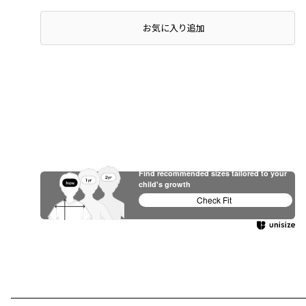
お気に入り追加
Find recommended sizes tailored to your
child's growth
Check Fit