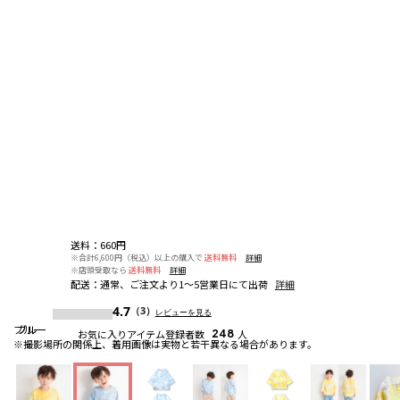
送料
：
660円
※合計6,600円（税込）以上の購入で
送料無料
詳細
※店頭受取なら
送料無料
詳細
配送
：
通常、ご注文より1～5営業日にて出荷
詳細
4.7
（3）
レビューを見る
ブルー
ブルー
ブルー
お気に入りアイテム登録者数
248
人
※撮影場所の関係上、着用画像は実物と若干異なる場合があります。