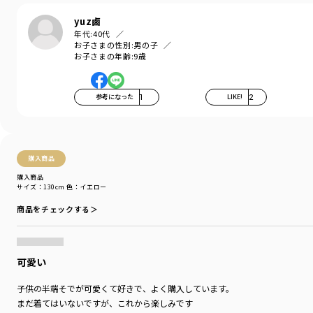
yuz鹵
年代:
40代
お子さまの性別:
男の子
お子さまの年齢:
9歳
参考になった
1
LIKE!
2
購入商品
購入商品
サイズ：130cm
色：イエロー
商品をチェックする＞
可愛い
子供の半端そでが可愛くて好きで、よく購入しています。
まだ着てはいないですが、これから楽しみです