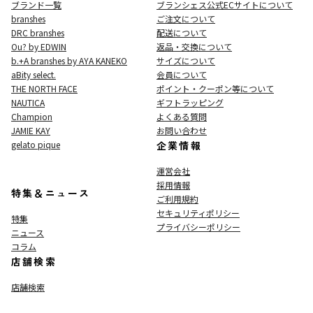
ブランド一覧
ブランシェス公式ECサイト
について
branshes
ご注文について
DRC branshes
配送について
Ou? by EDWIN
返品・交換について
b.+A branshes by AYA KANEKO
サイズについて
aBity select.
会員について
THE NORTH FACE
ポイント・クーポン等について
NAUTICA
ギフトラッピング
Champion
よくある質問
JAMIE KAY
お問い合わせ
gelato pique
企業情報
運営会社
採用情報
特集＆ニュース
ご利用規約
セキュリティポリシー
特集
プライバシーポリシー
ニュース
コラム
店舗検索
店舗検索