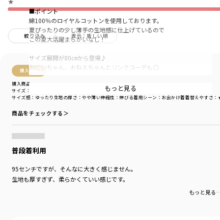
★
■ポイント
綿100％のロイヤルコットンを使用しております。
夏ぴったりの少し薄手の生地感に仕上げているので
絞り込み
表示：新しい順
この夏大活躍まちがいなし！
サイズ展開が80㎝から登場♪
おにいちゃん、おねえちゃんとリンクコーデも〇
購入商品
80㎝と90㎝のみ肩ボタンの使用になります。
購入商品
もっと見る
サイズ：110cm
色：ブルー
フォトプリントに落書きデザインを落とし込んだ
サイズ感
：ゆったり
生地の厚さ
：やや薄い
伸縮性
：伸びる
着用シーン
：お出かけ着
着替えやすさ
：
あそびゴコロのある半袖Tシャツ。
商品をチェックする＞
カラーによってフォトアートも落書きもすべて違うので
オリジナル感のあるアートデザインになっています。
普段着利用
フォトアートシリーズは
11-4506-006【Polaroid/ポラロイド】
95センチですが、そんなに大きく感じません。
ブランシェス限定デザインTシャツ
生地も厚すぎず、柔らかくていい感じです。
もおすすめです。
もっと見る
■素材
本体部分：綿100％ロイヤルコットン使用
「吸汗性」にすぐれ「肌ざわりが良い」 生地を