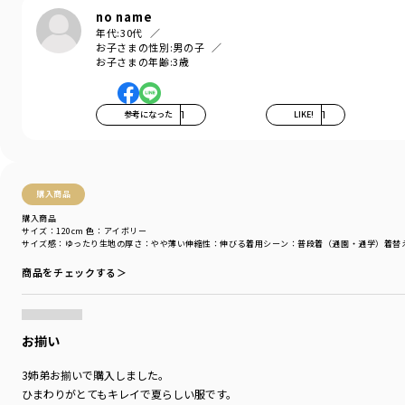
使用しています。
no name
丈夫で型崩れしにくい、
年代:
30代
お洗濯にもぴったりの素材です。
お子さまの性別:
男の子
お子さまの年齢:
3歳
-----
伸縮性：あり
参考になった
1
LIKE!
1
着用イメージ/カラー：アイボリー
モデル：身長109.0cm 体重17.0kg
サイズ：サイズ110
購入商品
ブランド
／
branshes
購入商品
シーズン
／
アウトレット
サイズ：120cm
色：アイボリー
カテゴリ
／
トップス
>
半袖Tシャツ・タンクトップ
サイズ感
：ゆったり
生地の厚さ
：やや薄い
伸縮性
：伸びる
着用シーン
：普段着（通園・通学）
着替
カラー
／
ブルー
商品をチェックする＞
性別タイプ
／
BOY
商品番号
／
11-4206-394
お揃い
3姉弟お揃いで購入しました。
ひまわりがとてもキレイで夏らしい服です。