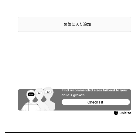
お気に入り追加
Find recommended sizes tailored to your
child's growth
Check Fit