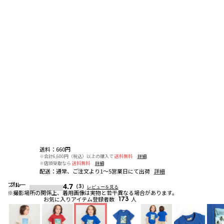
送料
：
660円
※合計6,600円（税込）以上の購入で
送料無料
詳細
※店頭受取なら
送料無料
詳細
配送
：
通常、ご注文より1～5営業日にて出荷
詳細
ブルー
ブルー
ブルー
4.7
（3）
レビューを見る
※撮影場所の関係上、着用画像は実物と若干異なる場合があります。
お気に入りアイテム登録者数
173
人