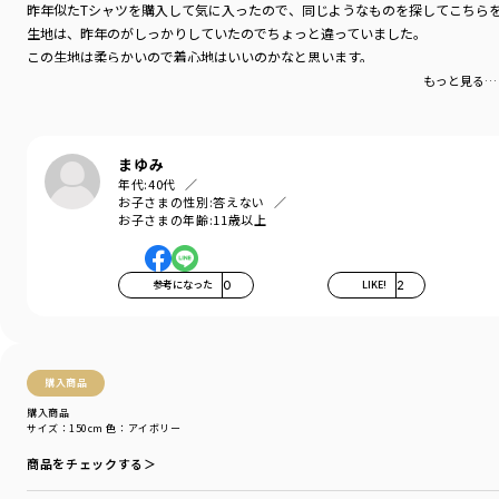
昨年似たTシャツを購入して気に入ったので、同じようなものを探してこちら
生地は、昨年のがしっかりしていたのでちょっと違っていました。
この生地は柔らかいので着心地はいいのかなと思います。
また、違った服として楽しみたいと思います。
もっと見る…
まゆみ
年代:
40代
お子さまの性別:
答えない
お子さまの年齢:
11歳以上
参考になった
0
LIKE!
2
購入商品
購入商品
サイズ：150cm
色：アイボリー
商品をチェックする＞