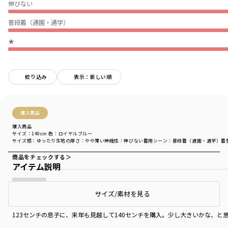
伸びない
普段着（通園・通学）
★
絞り込み
表示：新しい順
購入商品
購入商品
サイズ：140cm
色：ロイヤルブルー
サイズ感
：ゆったり
生地の厚さ
：やや薄い
伸縮性
：伸びない
着用シーン
：普段着（通園・通学）
着
商品をチェックする＞
アイテム説明
サイズ/素材を見る
オシャレ
123センチの息子に、来年も見越して140センチを購入。少し大きいかな、