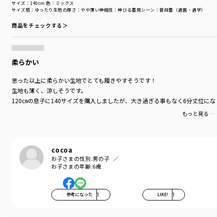
サイズ：140cm
色：ミックス
サイズ感
：ゆったり
生地の厚さ
：やや薄い
伸縮性
：伸びる
着用シーン
：普段着（通園・通学）
商品をチェックする＞
柔らかい
思った以上に柔らかい生地でとても履きやすそうです！
生地も薄く、涼しそうです。
120㎝の息子に140サイズを購入しましたが、大き過ぎる事もなく6分丈位に
もっと見る…
cocoa
お子さまの性別:
男の子
お子さまの年齢:
6歳
参考になった
1
LIKE!
1