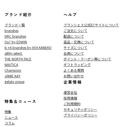
ブランド紹介
ヘルプ
ブランド一覧
ブランシェス公式ECサイト
について
branshes
ご注文について
DRC branshes
配送について
Ou? by EDWIN
返品・交換について
b.+A branshes by AYA KANEKO
サイズについて
aBity select.
会員について
THE NORTH FACE
ポイント・クーポン等について
NAUTICA
ギフトラッピング
Champion
よくある質問
JAMIE KAY
お問い合わせ
gelato pique
企業情報
運営会社
採用情報
特集＆ニュース
ご利用規約
セキュリティポリシー
特集
プライバシーポリシー
ニュース
コラム