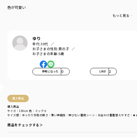
シルエットにもこだわりました。
色が可愛い
もっと見る…
こだわりのシルエットは履きやすさ、動きやすさ、
毎日履きたいリラックス感のあるデザインを目指して、
腰回りにゆとりを持たせています。
ゆり
股下はガーデナーロングパンツ由来の180度開く設計。
年代:
30代
ブランシェスのハーフパンツは少し長めの丈感が
お子さまの性別:
男の子
主流ですがこちらは膝よりも上の短い丈感で作っています。
お子さまの年齢:
5歳
またウエスト部分にタックを入れて、
おなか周りにもゆとりを出しています。
参考になった
0
LIKE!
2
男の子も女の子もおすすめ、万能パンツです。
右後ろのポケットにはガーデナーパンツの目印でもある
フラッシャーが付いています。
購入商品
購入商品
カラーにはそれぞれお名前が付いております。
サイズ：130cm
色：ミックス
サイズ感
：ゆったり
生地の厚さ
：薄い
伸縮性
：伸びない
着用シーン
：お出かけ着
着替えやすさ
：★
ベージュ：砂浜
ロイヤルブルー：青い海
商品をチェックする＞
オレンジ：夕焼け空
ブラック：ブラックベリー