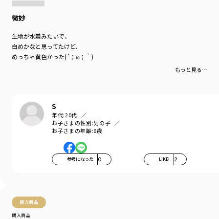
MIX(ストライプ)：パラソルストライプ
微妙
生地が水着みたいで、
-----
白めかなと思ってたけど、
裏地：なし
めっちゃ黄色かった(´；ω；｀)
ポケット：あり
ウエストゴム調整：可
もっと見る…
伸縮性：なし
着用イメージ/カラー：ミックス
S
モデル：身長109.0cm 体重18.0kg
年代:
20代
サイズ：サイズ110
お子さまの性別:
男の子
お子さまの年齢:
6歳
ブランド
／
branshes
シーズン
／
アウトレット
カテゴリ
／
ボトムス
>
ショートパンツ・ハーフパンツ
参考になった
0
LIKE!
2
カラー
／
ブラック
性別タイプ
／
BOY
BABY
商品番号
／
11-4231-400
購入商品
購入商品