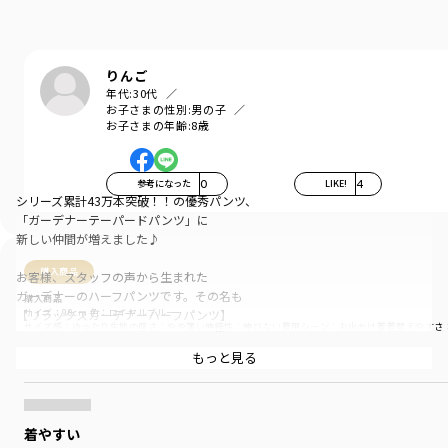
りんご
年代:
30代
お子さまの性別:
男の子
お子さまの年齢:
8歳
参考になった
0
LIKE!
4
シリーズ累計43万本突破！！の優秀パンツ、
「ガーデナーテーパードパンツ」に
新しい仲間が増えました♪
購入商品
お客様、スタッフの声から生まれた
ガーデナーのハーフパンツです。その名も
購入商品
サイズ：90cm
色：ロイヤルブルー
【リラックスガーデナーハーフパンツ】
サイズ感
：ゆったり
生地の厚さ
：やや薄い
伸縮性
：伸びない
着用シーン
：お出かけ着
着替えやすさ
素材は独特な質感のタイプライターという生地で
もっと見る
商品をチェックする＞
アクティブなお子様にもぴったりな
丈夫な生地ですが夏に向けて
厚すぎない生地感になっています。
着やすい
「ガーデナー」の意思を引き継いだハーフパンツだからこそ、