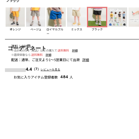
ブラック
ブラック
オレンジ
ベージュ
ロイヤルブル
ミックス
ブラック
ー
送料
：
660円
コーディネート
※合計6,600円（税込）以上の購入で
送料無料
詳細
※店頭受取なら
送料無料
詳細
配送
：
通常、ご注文より1～5営業日にて出荷
詳細
4.4
（7）
レビューを見る
お気に入りアイテム登録者数
484
人