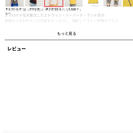
「どうして撮った写真はすぐに見られないの？」
チャコールグ
ブラック
オフホワイト
イエロー
レー
ポラロイド社を創立したエドウィン・ハーバード・ランド氏の
愛娘から言われたこの言葉をきっかけに、撮影してすぐに現像のできる
インスタントカメラを開発。1948年に発売を開始し、
インスタントカメラ自体の代名詞になるまで、
もっと見る
ポラロイドは成長し有名になりました。
レビュー
■ポイント
画質や色合いの表現力が高く、レトロな印象に仕上がるなど、
独特な写真が撮れるポラロイドカメラ。
フィルム写真やいまではレトロに感じるモダンなカメラの造形を
そのまま半袖Tシャツに落とし込んだデザイン。
ポラロイド写真が織りなす雰囲気のあるフォトアートと
象徴するレインボーカラーを配したロゴのデザインが
存在感のある一枚です。
お子さまとの新しい想い出を一緒に
いつまでも残してほしい。
そんな想いでデザインしたアイテムです。