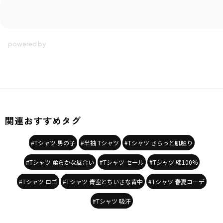
■素材
本体部分「綿100％」ロイヤルコットン使用。
「吸汗性」にすぐれ「肌ざわりが良い」
生地を使用しています。
丈夫で型崩れしにくい、お洗濯にもぴったりの素材です。
-----
伸縮性：あり
着用イメージ/カラー：オフホワイト
関連おすすめタグ
モデル：身長109.0cm 体重17.0kg
サイズ：サイズ110
#Tシャツ 男の子
#半袖 Tシャツ
#Tシャツ さらっと肌触り
ブランド
／
branshes
#Tシャツ 柔らかな風合い
#Tシャツ セール
#Tシャツ 綿100%
シーズン
／
アウトレット
カテゴリ
／
トップス
>
半袖Tシャツ・タンクトップ
#Tシャツ ロゴ
#Tシャツ 青空とちいさな背中
#Tシャツ 春夏コーデ
カラー
／
ホワイト
性別タイプ
／
BOY
#Tシャツ 吸汗
商品番号
／
11-4506-006