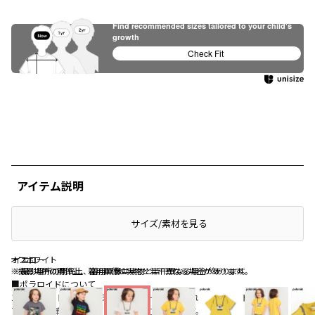
Find recommended sizes tailored to your child's
growth
Check Fit
アイテム説明
サイズ/素材を見る
オフホワイト
イエロー
イエロー
※撮影場所の関係上、着用画像は実物と若干異なる場合があります。
※撮影場所の関係上、着用画像は実物と若干異なる場合があります。
■ポラロイドについて
1937年にエドウィン・ランド氏によって設立されたポラロイド社は、
アメリカの革新とエンジニアリング力の象徴です。