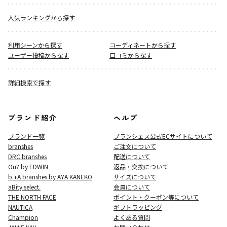
人気ランキングから探す
利用シーンから探す
コーディネートから探す
ユーザー投稿から探す
口コミから探す
詳細検索で探す
ブランド紹介
ヘルプ
ブランド一覧
ブランシェス公式ECサイト
について
branshes
ご注文について
DRC branshes
配送について
Ou? by EDWIN
返品・交換について
b.+A branshes by AYA KANEKO
サイズについて
aBity select.
会員について
THE NORTH FACE
ポイント・クーポン等について
NAUTICA
ギフトラッピング
Champion
よくある質問