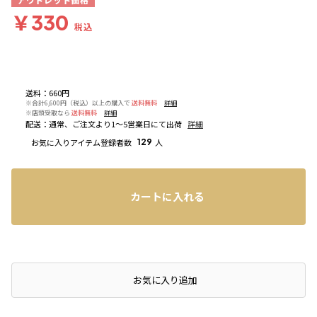
アウトレット価格
￥330
税込
送料
：
660円
※合計6,600円（税込）以上の購入で
送料無料
詳細
※店頭受取なら
送料無料
詳細
配送
：
通常、ご注文より1～5営業日にて出荷
詳細
お気に入りアイテム登録者数
129
人
カートに入れる
お気に入り追加