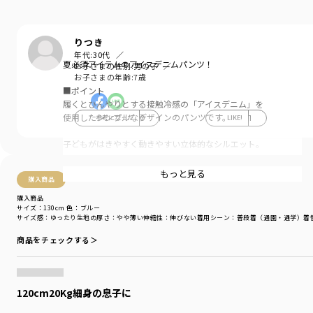
りつき
年代:
30代
夏必須アイテムのアイスデニムパンツ！
お子さまの性別:
男の子
お子さまの年齢:
7歳
■ポイント
履くとひんやりとする接触冷感の「アイスデニム」を
使用したシンプルなデザインのパンツです。
参考になった
0
LIKE!
1
子どもがはきやすく動きやすい立体的なシルエット。
涼し気な印象の薄いブルーカラーと
もっと見る
購入商品
クールなグレーは
特殊なブリーチ加工でまだらに色を落としています。
購入商品
サイズ：130cm
色：ブルー
サイズ感
：ゆったり
生地の厚さ
：やや薄い
伸縮性
：伸びない
着用シーン
：普段着（通園・通学）
着
深い色合いのネイビーは
インディゴを出来るだけ残したワンウォッシュです。
商品をチェックする＞
■素材
毎日使っていただけるしっかりとした
丈夫な生地を使用しています。
120cm20Kg細身の息子に