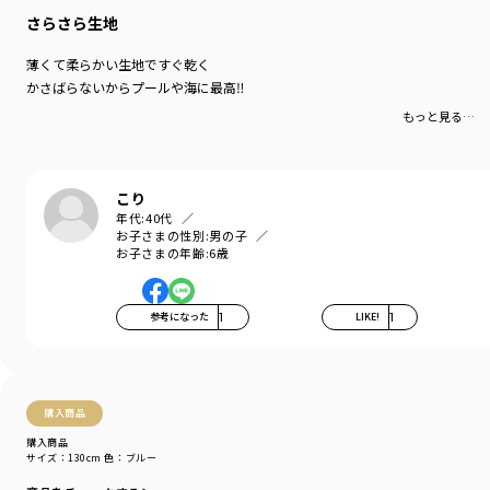
さらさら生地
薄くて柔らかい生地ですぐ乾く
かさばらないからプールや海に最高‼
もっと見る…
こり
年代:
40代
お子さまの性別:
男の子
お子さまの年齢:
6歳
参考になった
1
LIKE!
1
購入商品
購入商品
サイズ：130cm
色：ブルー