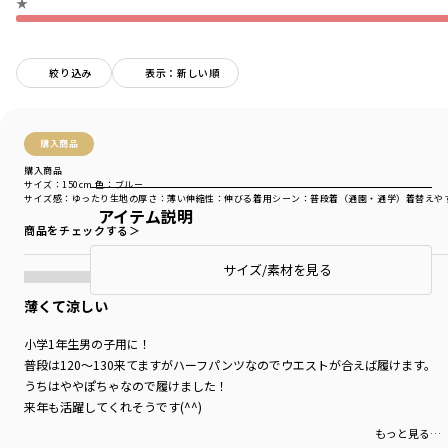
★
絞り込み
表示：新しい順
購入商品
購入商品
サイズ：150cm
色：ブルー
サイズ感
：ゆったり
生地の厚さ
：薄い
伸縮性
：伸びる
着用シーン
：普段着（通園・通学）
着替えや
アイテム説明
商品をチェックする＞
サイズ/素材を見る
薄くて涼しい
小学1年生男の子用に！
普段は120～130来てますがハーフパンツなのでウエストが合えば履けます。
うちはややぽちゃなので履けました！
来年も活躍してくれそうです(^^)
もっと見る…