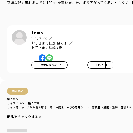
ひんやり接触冷感のタグが目印です。
来年以降も着れるように130cmを買いました。ずり下がってくることもなく
※160センチはWEB限定販売のサイズ展開です。
-----
ポケット：あり
tomo
ウエストゴム調整：可
年代:
30代
お子さまの性別:
男の子
着用イメージ/カラー：ブルー
お子さまの年齢:
7歳
モデル：身長109.0cm 体重18.0kg
サイズ：サイズ110
参考になった
3
LIKE!
1
ブランド
／
branshes
シーズン
／
アウトレット
カテゴリ
／
ボトムス
>
ショートパンツ・ハーフパンツ
カラー
／
ブルー
購入商品
性別タイプ
／
BOY
商品番号
／
11-4231-399
購入商品
サイズ：140cm
色：ブルー
サイズ感
：ゆったり
生地の厚さ
：薄い
伸縮性
：伸びる
着用シーン
：普段着（通園・通学）
着替えや
商品をチェックする＞