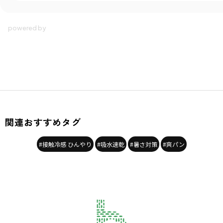
関連おすすめタグ
#接触冷感 ひんやり
#吸水速乾
#暑さ対策
#爽パン