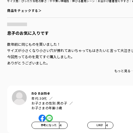
サイズ感
：ぴったり
生地の厚さ
：やや薄い
伸縮性
：伸びる
着用シーン
：お出かけ着
着替えやすさ
：
商品をチェックする＞
息子のお気に入りです
数年前に同じものを買いました！
サイズが小さくなり小さい穴が擦れてあいちゃってもはきたいと言って大泣き
今回売ってるのを見てすぐ購入しました。
ありがとうございました。
もっと見る
no name
年代:
30代
お子さまの性別:
男の子
お子さまの年齢:
3歳
参考になった
4
LIKE!
4