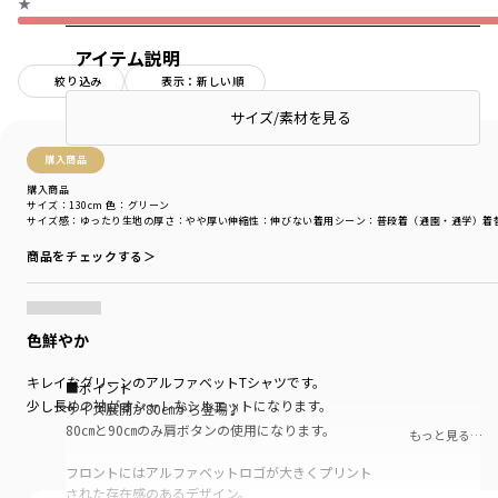
★
アイテム説明
絞り込み
表示：新しい順
サイズ/素材を見る
購入商品
購入商品
サイズ：130cm
色：グリーン
サイズ感
：ゆったり
生地の厚さ
：やや厚い
伸縮性
：伸びない
着用シーン
：普段着（通園・通学）
着
商品をチェックする＞
色鮮やか
キレイなグリーンのアルファベットTシャツです。
■ポイント
少し長めの袖がオシャレなシルエットになります。
サイズ展開が80㎝から登場♪
80㎝と90㎝のみ肩ボタンの使用になります。
もっと見る…
フロントにはアルファベットロゴが大きくプリント
された存在感のあるデザイン。