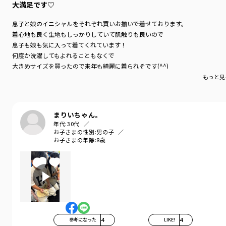
大満足です♡
息子と娘のイニシャルをそれぞれ買いお揃いで着せております。
着心地も良く生地もしっかりしていて肌触りも良いので
息子も娘も気に入って着てくれています！
何度か洗濯してもよれることもなくで
大きめサイズを買ったので来年も綺麗に着られそです(^^)
もっと見
まりいちゃん。
年代:
30代
お子さまの性別:
男の子
お子さまの年齢:
8歳
参考になった
4
LIKE!
4