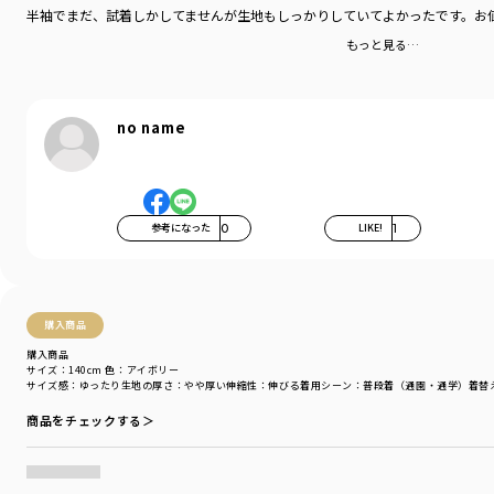
半袖でまだ、試着しかしてませんが生地もしっかりしていてよかったです。お
もっと見る…
no name
参考になった
0
LIKE!
1
購入商品
購入商品
サイズ：140cm
色：アイボリー
サイズ感
：ゆったり
生地の厚さ
：やや厚い
伸縮性
：伸びる
着用シーン
：普段着（通園・通学）
着替
商品をチェックする＞