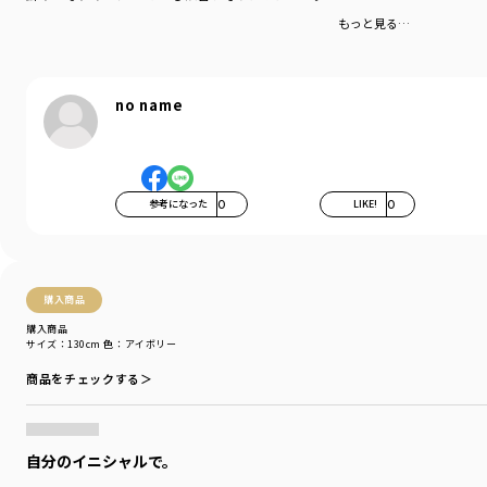
-----
もっと見る…
伸縮性：あり
透け感：カラーによっては透け感のあるものもございます
着用イメージ/カラー：アイボリー
no name
モデル：身長109.0cm 体重18.0kg
サイズ：サイズ110
ブランド
／
branshes
シーズン
／
アウトレット
参考になった
0
LIKE!
0
カテゴリ
／
トップス
>
半袖Tシャツ・タンクトップ
カラー
／
ホワイト
性別タイプ
／
BOY
商品番号
／
11-4206-393
購入商品
購入商品
サイズ：130cm
色：アイボリー
商品をチェックする＞
自分のイニシャルで。