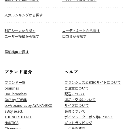
人気ランキングから探す
利用シーンから探す
コーディネートから探す
ユーザー投稿から探す
口コミから探す
詳細検索で探す
ブランド紹介
ヘルプ
ブランド一覧
ブランシェス公式ECサイト
について
branshes
ご注文について
DRC branshes
配送について
Ou? by EDWIN
返品・交換について
b.+A branshes by AYA KANEKO
サイズについて
aBity select.
会員について
THE NORTH FACE
ポイント・クーポン等について
NAUTICA
ギフトラッピング
Champion
よくある質問