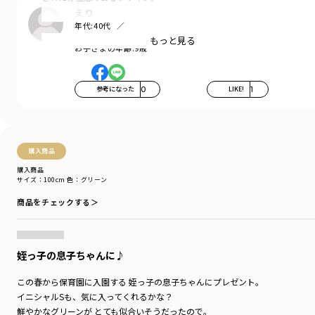
えり
インパクトのあるプリントながら、
年代:
40代
身生地のカラーリングと文字のバランスが〇
お子さまの性別:
女の子
もっと見る
お子さまの年齢:
9歳
一枚で着るのはもちろん、
シャツなどのインナーとして
ちら見せさせるのもオススメです。
参考になった
0
LIKE!
1
太めの番手で編まれているのでしっかりした生地感で
シルエットも綺麗〇
購入商品
身幅にゆとりをもたせたサイズ感になっており、
少し丈が短いので大きめサイズの着用で
購入商品
サイズ：100cm
色：グリーン
ルーズに着こなすのもおしゃれ上級者に〇
商品をチェックする＞
■素材
本体部分：綿100％（USAコットン使用）
「吸汗性」にすぐれ「肌ざわりが良い」
生地を使用しています。
姪っ子の息子ちゃんに♪
糸が太めで丈夫・型崩れしにくい
この春から保育園に入園する 姪っ子の息子ちゃんにプレゼント。
お洗濯にもぴったりの素材です。
イニシャルSも、気に入ってくれるかな？
鮮やかなグリーンが とても似合いそうだったので。