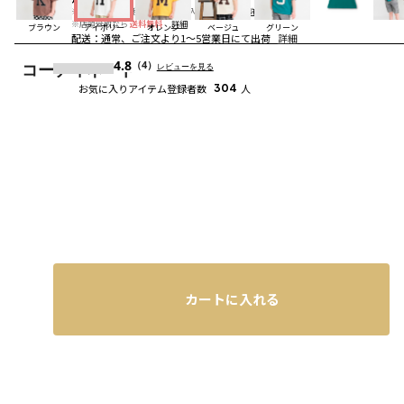
※合計6,600円（税込）以上の購入で
送料無料
詳細
※店頭受取なら
送料無料
詳細
ブラウン
アイボリー
オレンジ
ベージュ
グリーン
配送
：
通常、ご注文より1～5営業日にて出荷
詳細
4.8
（4）
レビューを見る
コーディネート
お気に入りアイテム登録者数
304
人
カートに入れる