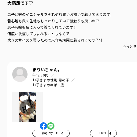
大満足です♡
息子と娘のイニシャルをそれぞれ買いお揃いで着せております。
着心地も良く生地もしっかりしていて肌触りも良いので
息子も娘も気に入って着てくれています！
何度か洗濯してもよれることもなくで
大きめサイズを買ったので来年も綺麗に着られそです(^^)
もっと見
まりいちゃん。
年代:
30代
お子さまの性別:
男の子
お子さまの年齢:
8歳
参考になった
4
LIKE!
4