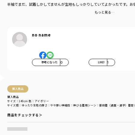
半袖でまだ、試着しかしてませんが生地もしっかりしていてよかったです。お
もっと見る…
no name
参考になった
0
LIKE!
1
購入商品
購入商品
サイズ：140cm
色：アイボリー
サイズ感
：ゆったり
生地の厚さ
：やや厚い
伸縮性
：伸びる
着用シーン
：普段着（通園・通学）
着替
商品をチェックする＞