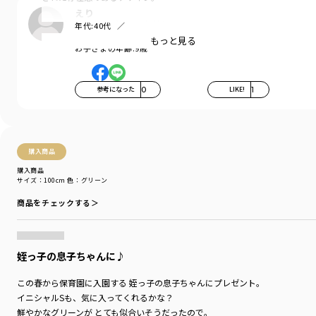
えり
インパクトのあるプリントながら、
年代:
40代
身生地のカラーリングと文字のバランスが〇
お子さまの性別:
女の子
もっと見る
お子さまの年齢:
9歳
一枚で着るのはもちろん、
シャツなどのインナーとして
ちら見せさせるのもオススメです。
参考になった
0
LIKE!
1
太めの番手で編まれているのでしっかりした生地感で
シルエットも綺麗〇
購入商品
身幅にゆとりをもたせたサイズ感になっており、
少し丈が短いので大きめサイズの着用で
購入商品
サイズ：100cm
色：グリーン
ルーズに着こなすのもおしゃれ上級者に〇
商品をチェックする＞
■素材
本体部分：綿100％（USAコットン使用）
「吸汗性」にすぐれ「肌ざわりが良い」
生地を使用しています。
姪っ子の息子ちゃんに♪
糸が太めで丈夫・型崩れしにくい
この春から保育園に入園する 姪っ子の息子ちゃんにプレゼント。
お洗濯にもぴったりの素材です。
イニシャルSも、気に入ってくれるかな？
鮮やかなグリーンが とても似合いそうだったので。