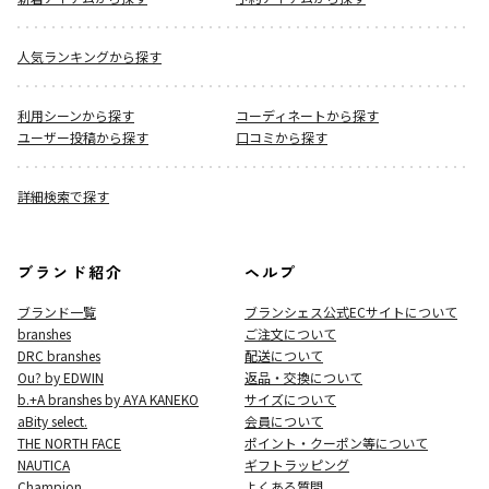
人気ランキングから探す
利用シーンから探す
コーディネートから探す
ユーザー投稿から探す
口コミから探す
詳細検索で探す
ブランド紹介
ヘルプ
ブランド一覧
ブランシェス公式ECサイト
について
branshes
ご注文について
DRC branshes
配送について
Ou? by EDWIN
返品・交換について
b.+A branshes by AYA KANEKO
サイズについて
aBity select.
会員について
THE NORTH FACE
ポイント・クーポン等について
NAUTICA
ギフトラッピング
Champion
よくある質問