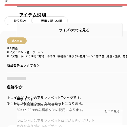
★
アイテム説明
絞り込み
表示：新しい順
サイズ/素材を見る
購入商品
購入商品
サイズ：130cm
色：グリーン
サイズ感
：ゆったり
生地の厚さ
：やや厚い
伸縮性
：伸びない
着用シーン
：普段着（通園・通学）
着
商品をチェックする＞
色鮮やか
キレイなグリーンのアルファベットTシャツです。
■ポイント
少し長めの袖がオシャレなシルエットになります。
サイズ展開が80㎝から登場♪
80㎝と90㎝のみ肩ボタンの使用になります。
もっと見る…
フロントにはアルファベットロゴが大きくプリント
された存在感のあるデザイン。