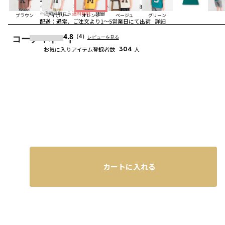
※合計6,600円（税込）以上の購入で
送料無料
詳細
※店頭受取なら
送料無料
詳細
ブラウン
アイボリー
オレンジ
ベージュ
グリーン
配送
：
通常、ご注文より1～5営業日にて出荷
詳細
4.8
（4）
レビューを見る
コーディネート
お気に入りアイテム登録者数
304
人
カートに入れる