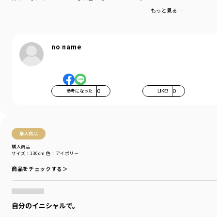
-----
もっと見る…
伸縮性：あり
透け感：カラーによっては透け感のあるものもございます
着用イメージ/カラー：アイボリー
no name
モデル：身長109.0cm 体重18.0kg
サイズ：サイズ110
ブランド
／
branshes
シーズン
／
アウトレット
参考になった
0
LIKE!
0
カテゴリ
／
トップス
>
半袖Tシャツ・タンクトップ
カラー
／
オレンジ
性別タイプ
／
BOY
商品番号
／
11-4206-393
購入商品
購入商品
サイズ：130cm
色：アイボリー
商品をチェックする＞
自分のイニシャルで。