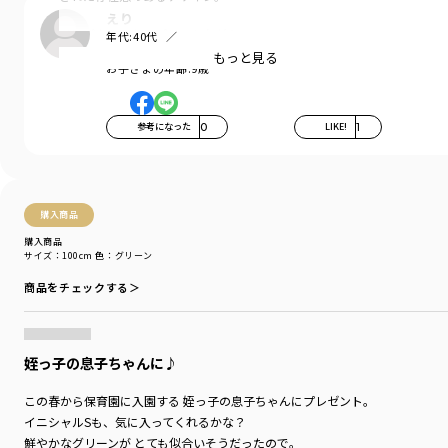
えり
インパクトのあるプリントながら、
年代:
40代
身生地のカラーリングと文字のバランスが〇
お子さまの性別:
女の子
もっと見る
お子さまの年齢:
9歳
一枚で着るのはもちろん、
シャツなどのインナーとして
ちら見せさせるのもオススメです。
参考になった
0
LIKE!
1
太めの番手で編まれているのでしっかりした生地感で
シルエットも綺麗〇
購入商品
身幅にゆとりをもたせたサイズ感になっており、
少し丈が短いので大きめサイズの着用で
購入商品
サイズ：100cm
色：グリーン
ルーズに着こなすのもおしゃれ上級者に〇
商品をチェックする＞
■素材
本体部分：綿100％（USAコットン使用）
「吸汗性」にすぐれ「肌ざわりが良い」
生地を使用しています。
姪っ子の息子ちゃんに♪
糸が太めで丈夫・型崩れしにくい
この春から保育園に入園する 姪っ子の息子ちゃんにプレゼント。
お洗濯にもぴったりの素材です。
イニシャルSも、気に入ってくれるかな？
鮮やかなグリーンが とても似合いそうだったので。