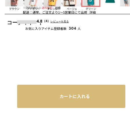
※合計6,600円（税込）以上の購入で
送料無料
詳細
※店頭受取なら
送料無料
詳細
ブラウン
アイボリー
オレンジ
ベージュ
グリーン
配送
：
通常、ご注文より1～5営業日にて出荷
詳細
4.8
（4）
レビューを見る
コーディネート
お気に入りアイテム登録者数
304
人
カートに入れる