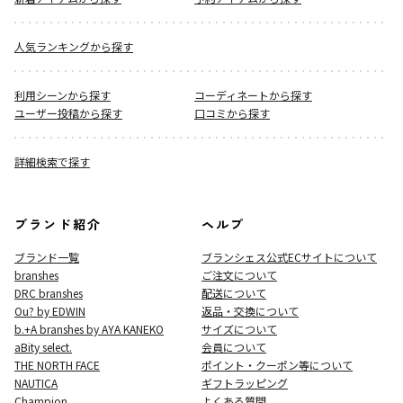
人気ランキングから探す
利用シーンから探す
コーディネートから探す
ユーザー投稿から探す
口コミから探す
詳細検索で探す
ブランド紹介
ヘルプ
ブランド一覧
ブランシェス公式ECサイト
について
branshes
ご注文について
DRC branshes
配送について
Ou? by EDWIN
返品・交換について
b.+A branshes by AYA KANEKO
サイズについて
aBity select.
会員について
THE NORTH FACE
ポイント・クーポン等について
NAUTICA
ギフトラッピング
Champion
よくある質問