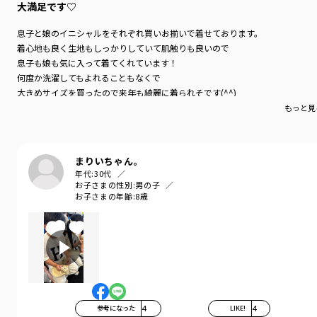
大満足です♡
息子と娘のイニシャルをそれぞれ買いお揃いで着せております。
着心地も良く生地もしっかりしていて肌触りも良いので
息子も娘も気に入って着てくれています！
何度か洗濯してもよれることもなくで
大きめサイズを買ったので来年も綺麗に着られそです(^^)
もっと見
まりいちゃん。
年代:
30代
お子さまの性別:
男の子
お子さまの年齢:
8歳
参考になった
4
LIKE!
4