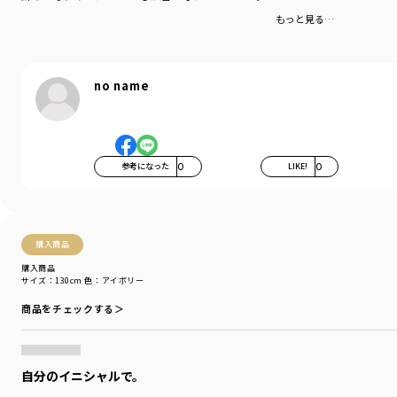
-----
もっと見る…
伸縮性：あり
透け感：カラーによっては透け感のあるものもございます
着用イメージ/カラー：アイボリー
no name
モデル：身長109.0cm 体重18.0kg
サイズ：サイズ110
ブランド
／
branshes
シーズン
／
アウトレット
参考になった
0
LIKE!
0
カテゴリ
／
トップス
>
半袖Tシャツ・タンクトップ
カラー
／
グリーン
性別タイプ
／
BOY
商品番号
／
11-4206-393
購入商品
購入商品
サイズ：130cm
色：アイボリー
商品をチェックする＞
自分のイニシャルで。