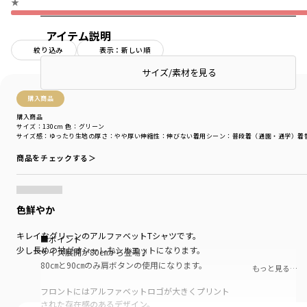
★
アイテム説明
絞り込み
表示：新しい順
サイズ/素材を見る
購入商品
購入商品
サイズ：130cm
色：グリーン
サイズ感
：ゆったり
生地の厚さ
：やや厚い
伸縮性
：伸びない
着用シーン
：普段着（通園・通学）
着
商品をチェックする＞
色鮮やか
キレイなグリーンのアルファベットTシャツです。
■ポイント
少し長めの袖がオシャレなシルエットになります。
サイズ展開が80㎝から登場♪
80㎝と90㎝のみ肩ボタンの使用になります。
もっと見る…
フロントにはアルファベットロゴが大きくプリント
された存在感のあるデザイン。