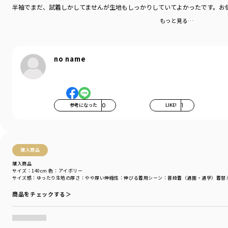
半袖でまだ、試着しかしてませんが生地もしっかりしていてよかったです。お
もっと見る…
no name
参考になった
0
LIKE!
1
購入商品
購入商品
サイズ：140cm
色：アイボリー
サイズ感
：ゆったり
生地の厚さ
：やや厚い
伸縮性
：伸びる
着用シーン
：普段着（通園・通学）
着替
商品をチェックする＞