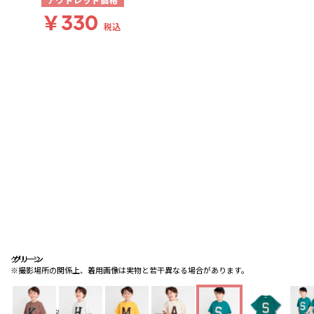
アウトレット価格
￥330
税込
グリーン
グリーン
グリーン
※撮影場所の関係上、着用画像は実物と若干異なる場合があります。
送料
：
660円