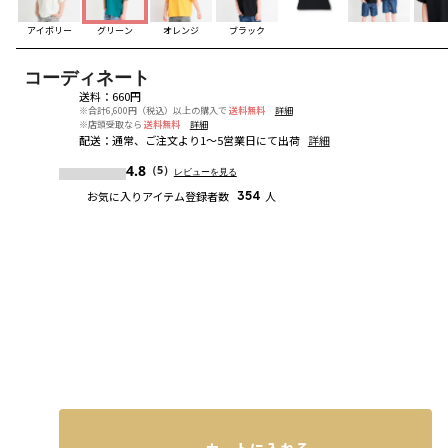
アイボリー
グリーン
オレンジ
ブラック
コーディネート
送料
：
660円
※合計6,600円（税込）以上の購入で
送料無料
詳細
※店頭受取なら
送料無料
詳細
配送
：
通常、ご注文より1～5営業日にて出荷
詳細
4.8
（5）
レビューを見る
お気に入りアイテム登録者数
354
人