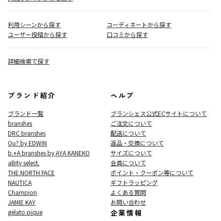
利用シーンから探す
コーディネートから探す
ユーザー投稿から探す
口コミから探す
詳細検索で探す
ブランド紹介
ヘルプ
ブランド一覧
ブランシェス公式ECサイト
について
branshes
ご注文について
DRC branshes
配送について
Ou? by EDWIN
返品・交換について
b.+A branshes by AYA KANEKO
サイズについて
aBity select.
会員について
THE NORTH FACE
ポイント・クーポン等について
NAUTICA
ギフトラッピング
Champion
よくある質問
JAMIE KAY
お問い合わせ
gelato pique
企業情報