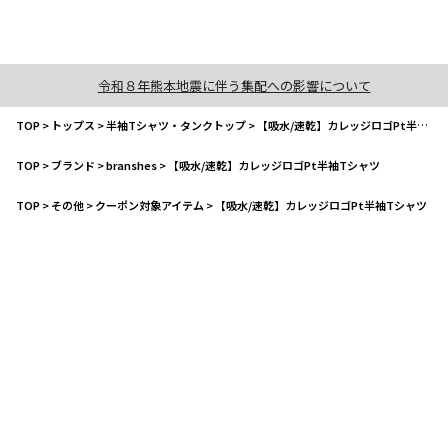
令和８年熊本地震に伴う集配への影響について
TOP
>
トップス
>
半袖Tシャツ・タンクトップ
>
【吸水/速乾】カレッジロゴPt半袖Tシャツ
TOP
>
ブランド
>
branshes
>
【吸水/速乾】カレッジロゴPt半袖Tシャツ
TOP
>
その他
>
クーポン対象アイテム
>
【吸水/速乾】カレッジロゴPt半袖Tシャツ