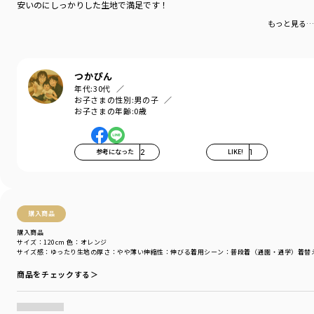
安いのにしっかりした生地で満足です！
もっと見る…
つかぴん
年代:
30代
お子さまの性別:
男の子
お子さまの年齢:
0歳
参考になった
2
LIKE!
1
購入商品
購入商品
サイズ：120cm
色：オレンジ
サイズ感
：ゆったり
生地の厚さ
：やや薄い
伸縮性
：伸びる
着用シーン
：普段着（通園・通学）
着替
商品をチェックする＞