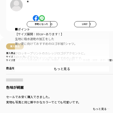
⭐︎
参考になった
0
LIKE!
1
■ポイント
【サイズ展開：80㎝～あります！】
生地に吸水速乾の加工をした
暑い夏に向けておすすめのロゴ半袖Tシャツ。
購入商品
フロッキープリントのカレッジロゴがアクセントに。
購入商品
サイズ：80cm
色：グリーン
カジュアルなスタイリングにおすすめの一枚です。
サイズ感
：ぴったり
生地の厚さ
：やや薄い
伸縮性
：伸びる
着用シーン
：普段着（通園・通学）
着替
男女問わず着用していただけるアイテムで
商品をチェックする＞
もっと見る
カラバリ豊富な4色展開。
■素材
本体部分「綿100％」使用。
色味が綺麗
「吸汗性」にすぐれ「肌ざわりが良い」
セールでお安く購入できました。
生地を使用しています。
実物も写真と同じ鮮やかなカラーでとても可愛いです。
もっと見る…
丈夫で型崩れしにくい、