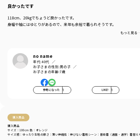
良かったです
118cm、20kgでちょうど良かったです。
身幅や袖にはゆとりがあるので、来年も余裕で着られそうです。
もっと見る
no name
年代:
40代
お子さまの性別:
男の子
お子さまの年齢:
7歳
参考になった
1
LIKE!
1
購入商品
購入商品
サイズ：100cm
色：オレンジ
サイズ感
：ゆったり
生地の厚さ
：薄い
伸縮性
：伸びない
着用シーン
：普段着（通園・通学）
着替え