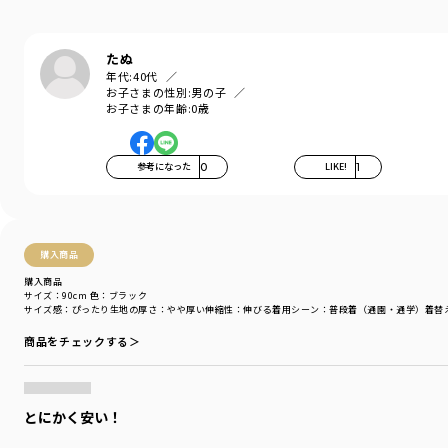
お洗濯にもぴったりの素材です。"
※80～90㎝まで肩ボタンが付いた仕様となっております。
たぬ
年代:
40代
-----
お子さまの性別:
男の子
伸縮性：あり
お子さまの年齢:
0歳
着用イメージ/カラー：パープル
モデル：身長109.0cm 体重18.0kg
参考になった
0
LIKE!
1
サイズ：サイズ110
ブランド
／
branshes
シーズン
／
アウトレット
購入商品
カテゴリ
／
トップス
>
半袖Tシャツ・タンクトップ
カラー
／
グリーン
購入商品
サイズ：90cm
色：ブラック
性別タイプ
／
BOY
サイズ感
：ぴったり
生地の厚さ
：やや厚い
伸縮性
：伸びる
着用シーン
：普段着（通園・通学）
着替
BABY
商品番号
／
11-4206-395
商品をチェックする＞
とにかく安い！