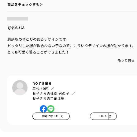
商品をチェックする＞
かわいい
肩落ちのゆとりのあるデザインです。
ピッタリした服が似合わない子なので、こういうデザインの服が助かります。
とても可愛く着ることができました！
もっと見る
no name
年代:
40代
お子さまの性別:
男の子
お子さまの年齢:
3歳
参考になった
0
LIKE!
2