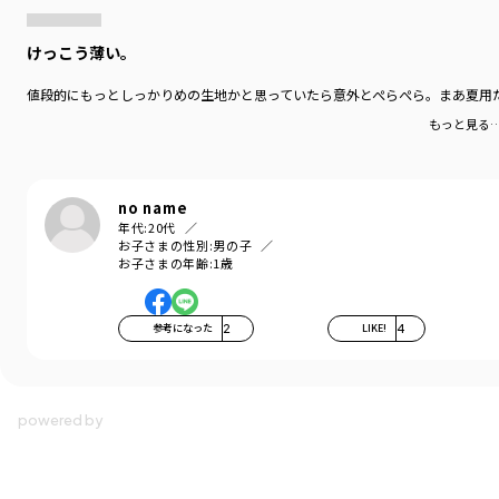
けっこう薄い。
値段的にもっとしっかりめの生地かと思っていたら意外とぺらぺら。まあ夏用
もっと見る
no name
年代:
20代
お子さまの性別:
男の子
お子さまの年齢:
1歳
参考になった
2
LIKE!
4