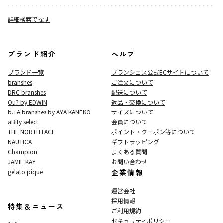
詳細検索で探す
ブランド紹介
ヘルプ
ブランド一覧
ブランシェス公式ECサイト
について
branshes
ご注文について
DRC branshes
配送について
Ou? by EDWIN
返品・交換について
b.+A branshes by AYA KANEKO
サイズについて
aBity select.
会員について
THE NORTH FACE
ポイント・クーポン等について
NAUTICA
ギフトラッピング
Champion
よくある質問
JAMIE KAY
お問い合わせ
gelato pique
企業情報
運営会社
採用情報
特集＆ニュース
ご利用規約
セキュリティポリシー