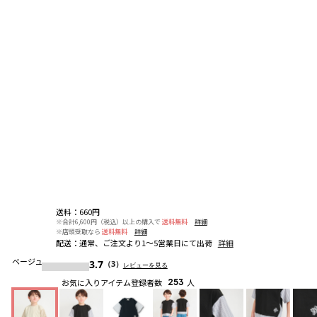
送料
：
660円
※合計6,600円（税込）以上の購入で
送料無料
詳細
※店頭受取なら
送料無料
詳細
配送
：
通常、ご注文より1～5営業日にて出荷
詳細
ベージュ
3.7
（3）
レビューを見る
お気に入りアイテム登録者数
253
人