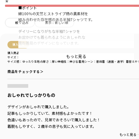
★
■ポイント
綿100％の天竺とストライプ柄の異素材を
組み合わせた存在感のある半袖Tシャツです。
絞り込み
表示：新しい順
デイリーになりがちな半袖Tシャツを
お出かけでも着られるようにおしゃれな
重ね着風のデザインになっています。
購入商品
購入商品
配色使いのストライプとの組み合わせが
もっと見る
サイズ：110cm
色：ブラック
落ち着いた印象のカラーに仕上がっており、
サイズ感
：ゆったり
生地の厚さ
：厚い
伸縮性
：伸びる
着用シーン
：普段着（通園・通学）
着替えや
ちょっぴりお兄さん風のテイストです。
商品をチェックする＞
前身頃のメッセージプリントも
さりげないポイントです〇
おしゃれでしっかりもの
■素材
無地部分：綿100％ロイヤルコットン使用
デザインがおしゃれで購入しました。
太い糸を使用した天竺で
記事もしっかりしていて、素材感もよかったです！
丈夫で型崩れしにくいしっかりとした素材です。
色違いもあったので、兄弟でおそろいで購入しました！
-----
着脱もしやすく、２歳半の息子も気に入っています。
伸縮性：天竺無地部分あり
もっと見る
※ストライプ生地は伸縮性なし