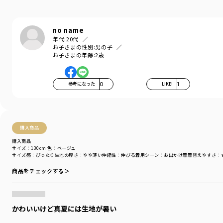
80㎝・90㎝のみ肩ボタンが付いております。
no name
着用イメージ/カラー：ベージュ
年代:
20代
モデル：身長112.0cm 体重19.0kg
お子さまの性別:
男の子
サイズ：サイズ110
お子さまの年齢:
2歳
ブランド
／
branshes
シーズン
／
アウトレット
参考になった
0
LIKE!
1
カテゴリ
／
トップス
>
半袖Tシャツ・タンクトップ
カラー
／
ブラウン
性別タイプ
／
BOY
商品番号
／
11-4206-404
購入商品
購入商品
サイズ：130cm
色：ベージュ
サイズ感
：ぴったり
生地の厚さ
：やや薄い
伸縮性
：伸びる
着用シーン
：お出かけ着
着替えやすさ
：
商品をチェックする＞
かわいいけど真夏には生地が暑い