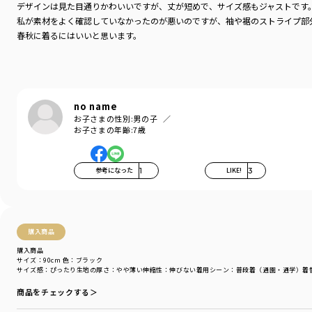
デザインは見た目通りかわいいですが、丈が短めで、サイズ感もジャストです
私が素材をよく確認していなかったのが悪いのですが、袖や裾のストライプ部
春秋に着るにはいいと思います。
no name
お子さまの性別:
男の子
お子さまの年齢:
7歳
参考になった
1
LIKE!
3
購入商品
購入商品
サイズ：90cm
色：ブラック
サイズ感
：ぴったり
生地の厚さ
：やや薄い
伸縮性
：伸びない
着用シーン
：普段着（通園・通学）
着
商品をチェックする＞