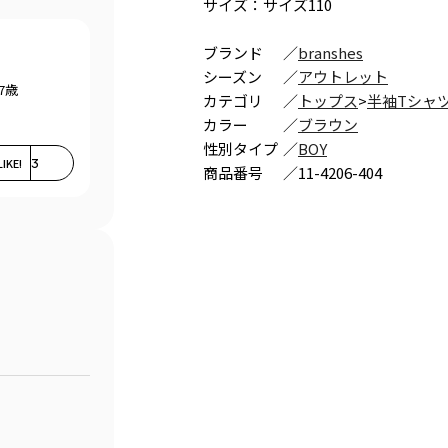
サイズ：サイズ110
ブランド
／
branshes
シーズン
／
アウトレット
7歳
カテゴリ
／
トップス
>
半袖Tシャ
カラー
／
ブラウン
性別タイプ
／
BOY
LIKE!
3
商品番号
／
11-4206-404