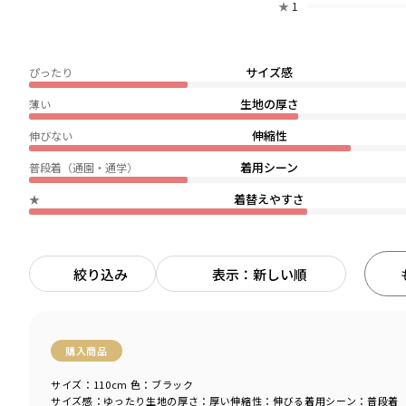
★
1
サイズ感
ぴったり
生地の厚さ
薄い
伸縮性
伸びない
着用シーン
普段着（通園・通学）
着替えやすさ
★
絞り込み
表示：新しい順
購入商品
サイズ：110cm
色：ブラック
サイズ感
：ゆったり
生地の厚さ
：厚い
伸縮性
：伸びる
着用シーン
：普段着