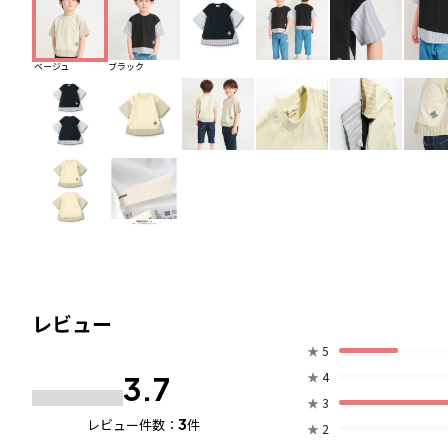
ベージュ
ブラック
レビュー
★
5
★
4
3.7
★
3
3
レビュー件数：
件
★
2