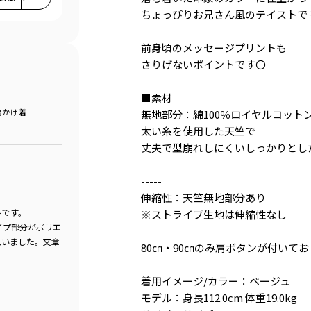
ちょっぴりお兄さん風のテイストで
前身頃のメッセージプリントも
さりげないポイントです〇
■素材
出かけ着
無地部分：綿100％ロイヤルコット
太い糸を使用した天竺で
丈夫で型崩れしにくいしっかりとし
-----
伸縮性：天竺無地部分あり
トです。
※ストライプ生地は伸縮性なし
イプ部分がポリエ
思いました。文章
80㎝・90㎝のみ肩ボタンが付いて
着用イメージ/カラー：ベージュ
モデル：身長112.0cm 体重19.0kg