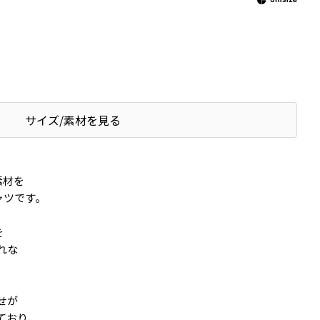
サイズ/素材を見る
素材を
ャツです。
を
れな
。
せが
ており、