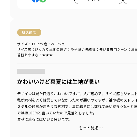
購入商品
サイズ：130cm
色：ベージュ
サイズ感
：ぴったり
生地の厚さ
：やや薄い
伸縮性
：伸びる
着用シーン
：お
着替えやすさ
：★★★
商品をチェックする＞
かわいいけど真夏には生地が暑い
デザインは見た目通りかわいいですが、丈が短めで、サイズ感もジャス
私が素材をよく確認していなかったのが悪いのですが、袖や裾のストラ
ステルの通気が悪そうな素材で、夏に着るには蒸れて暑いだろうな…と
では綿100%と書いていたので見落としました。
春秋に着るにはいいと思います。
もっと見る…