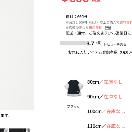
送料
：
660円
※合計6,600円（税込）以上の購入で
送料無
※店頭受取なら
送料無料
詳細
配送
：
通常、ご注文より1～5営業日に
3.7
（3）
レビューを見る
お気に入りアイテム登録者数
253
80cm
／
在庫なし
90cm
／
在庫なし
ブラック
100cm
／
在庫なし
ります。
ブラック
※撮影場所の関係上、着用画像は実物と若干異
110cm
／
在庫なし