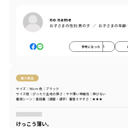
no name
お子さまの性別:
男の子
お子さまの年齢:
参考になった
1
購入商品
サイズ：90cm
色：ブラック
サイズ感
：ぴったり
生地の厚さ
：やや薄い
伸縮性
：伸びない
着用シーン
：普段着（通園・通学）
着替えやすさ
：★★★
商品をチェックする＞
けっこう薄い。