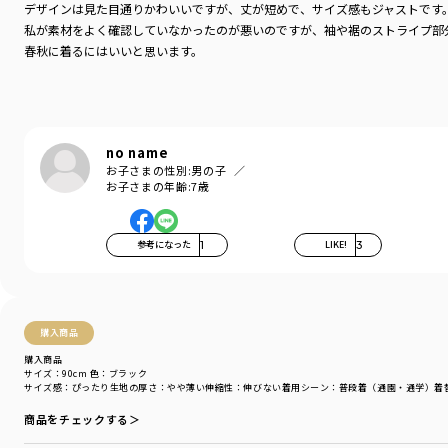
デザインは見た目通りかわいいですが、丈が短めで、サイズ感もジャストです
私が素材をよく確認していなかったのが悪いのですが、袖や裾のストライプ部
春秋に着るにはいいと思います。
no name
お子さまの性別:
男の子
お子さまの年齢:
7歳
参考になった
1
LIKE!
3
購入商品
購入商品
サイズ：90cm
色：ブラック
サイズ感
：ぴったり
生地の厚さ
：やや薄い
伸縮性
：伸びない
着用シーン
：普段着（通園・通学）
着
商品をチェックする＞