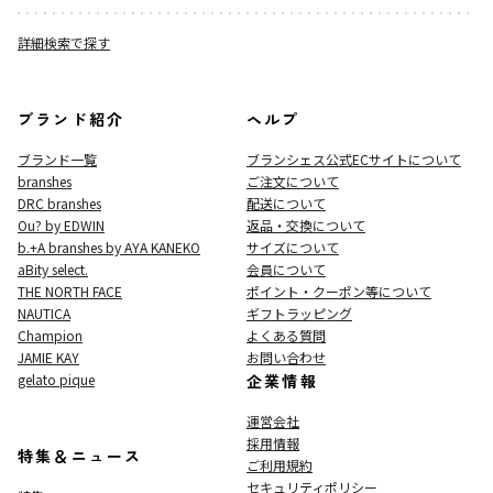
詳細検索で探す
ブランド紹介
ヘルプ
ブランド一覧
ブランシェス公式ECサイト
について
branshes
ご注文について
DRC branshes
配送について
Ou? by EDWIN
返品・交換について
b.+A branshes by AYA KANEKO
サイズについて
aBity select.
会員について
THE NORTH FACE
ポイント・クーポン等について
NAUTICA
ギフトラッピング
Champion
よくある質問
JAMIE KAY
お問い合わせ
gelato pique
企業情報
運営会社
採用情報
特集＆ニュース
ご利用規約
セキュリティポリシー