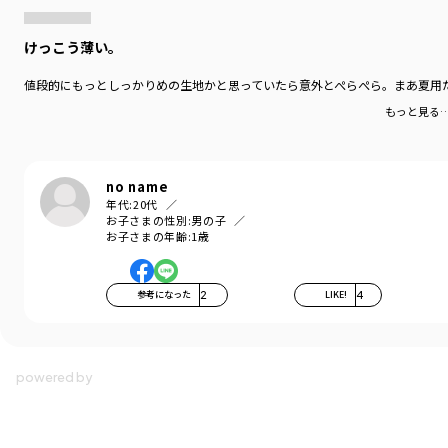
けっこう薄い。
値段的にもっとしっかりめの生地かと思っていたら意外とぺらぺら。まあ夏用
もっと見る
no name
年代:
20代
お子さまの性別:
男の子
お子さまの年齢:
1歳
参考になった
2
LIKE!
4