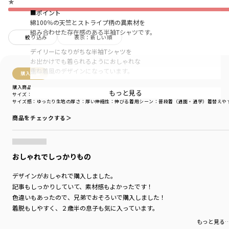
★
■ポイント
綿100％の天竺とストライプ柄の異素材を
組み合わせた存在感のある半袖Tシャツです。
絞り込み
表示：新しい順
デイリーになりがちな半袖Tシャツを
お出かけでも着られるようにおしゃれな
重ね着風のデザインになっています。
購入商品
購入商品
配色使いのストライプとの組み合わせが
もっと見る
サイズ：110cm
色：ブラック
落ち着いた印象のカラーに仕上がっており、
サイズ感
：ゆったり
生地の厚さ
：厚い
伸縮性
：伸びる
着用シーン
：普段着（通園・通学）
着替えや
ちょっぴりお兄さん風のテイストです。
商品をチェックする＞
前身頃のメッセージプリントも
さりげないポイントです〇
おしゃれでしっかりもの
■素材
無地部分：綿100％ロイヤルコットン使用
デザインがおしゃれで購入しました。
太い糸を使用した天竺で
記事もしっかりしていて、素材感もよかったです！
丈夫で型崩れしにくいしっかりとした素材です。
色違いもあったので、兄弟でおそろいで購入しました！
-----
着脱もしやすく、２歳半の息子も気に入っています。
伸縮性：天竺無地部分あり
もっと見る
※ストライプ生地は伸縮性なし