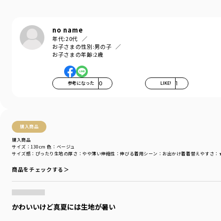
80㎝・90㎝のみ肩ボタンが付いております。
no name
着用イメージ/カラー：ベージュ
年代:
20代
モデル：身長112.0cm 体重19.0kg
お子さまの性別:
男の子
サイズ：サイズ110
お子さまの年齢:
2歳
ブランド
／
branshes
シーズン
／
アウトレット
参考になった
0
LIKE!
1
カテゴリ
／
トップス
>
半袖Tシャツ・タンクトップ
カラー
／
ブラック
性別タイプ
／
BOY
商品番号
／
11-4206-404
購入商品
購入商品
サイズ：130cm
色：ベージュ
サイズ感
：ぴったり
生地の厚さ
：やや薄い
伸縮性
：伸びる
着用シーン
：お出かけ着
着替えやすさ
：
商品をチェックする＞
かわいいけど真夏には生地が暑い