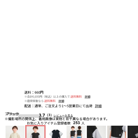
送料
：
660円
※合計6,600円（税込）以上の購入で
送料無料
詳細
※店頭受取なら
送料無料
詳細
配送
：
通常、ご注文より1～5営業日にて出荷
詳細
ブラック
ブラック
ブラック
3.7
（3）
レビューを見る
※撮影場所の関係上、着用画像は実物と若干異なる場合があります。
お気に入りアイテム登録者数
253
人