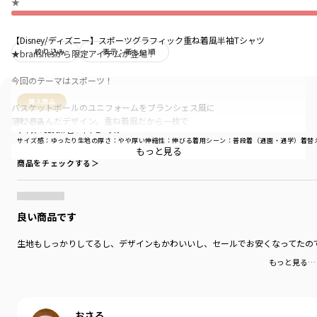
★
【Disney/ディズニー】スポーツグラフィック重ね着風半袖Tシャツ
絞り込み
表示：新しい順
★branshesから限定アイテムが登場！
今回のテーマはスポーツ！
購入商品
バスケットボールのユニフォームをブランシェス風に
落とし込んだデザイン。重ね着風だから一枚で
購入商品
サイズ：120cm
色：ネイビーブルー
スタイリングが決まるのがポイント〇
サイズ感
：ゆったり
生地の厚さ
：やや厚い
伸縮性
：伸びる
着用シーン
：普段着（通園・通学）
着替
もっと見る
バスケを楽しむミッキーマウスとドナルドが
商品をチェックする＞
バスケットゴールに見立てたメッシュポケットの下で
ボールの取り合いをしています。
グラフィックはかすれプリントでビンテージライクに
良い商品です
仕上げています。
生地もしっかりしてるし、デザインもかわいいし、セールでお安くなってたの
この夏、注目しているスポーツはありますか？
もっと見る…
ブランシェスのアイテムを着て、スポーツ観戦を楽しもう！
きょうだいでのリンクコーデやもおすすめです◎
おさる