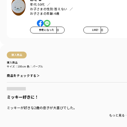
■素材
年代:
50代
本体部分：綿100％ロイヤルコットン使用
お子さまの性別:
答えない
「吸汗性」にすぐれ「肌ざわりが良い」 生地を使用しています。
お子さまの年齢:
4歳
普段使いしやすい、丈夫で型崩れしにくい、
お洗濯にもぴったりの素材です。
参考になった
0
LIKE!
0
サイズ展開は90㎝～150㎝まで
おすすめのスタイリングはミッキーの総柄プリントの
ハーフパンツ（サイズ展開90㎝～130㎝まで）です。
購入商品
【Disney/ディズニー】シリーズは以下品番もおすすめです。
購入商品
11-4506-011【Disney】スポーツグラフィック切替半袖Tシャツ
サイズ：100cm
色：パープル
11-4506-012【Disney】サガラ刺繍ラグラン半袖Tシャツ
商品をチェックする＞
11-4531-013【Disney】ミッキー総柄ハーフパンツ
ベビーちゃんも一緒に【おそろい】が楽しめる品番は
01-4539-014【Disney】サガラ刺繍ラグラン半袖カバーオール
ミッキー好きに！
04-4576-015【Disney】ミッキーモチーフスタイ
04-4565-671【Disney】耳つきダンガリーキャップ
ミッキーが好きな2歳の息子が大喜びでした。
もっと見る
スタイリングにプラスできるアイテムはこちら
14-4565-717【Disney】ワンポイント刺繍キャップ
14-4571-718【Disney】ワンポイント刺繍キッズリュック