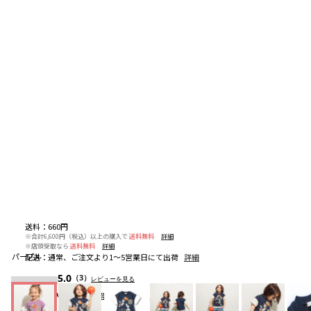
送料
：
660円
※合計6,600円（税込）以上の購入で
送料無料
詳細
※店頭受取なら
送料無料
詳細
パープル
配送
：
通常、ご注文より1～5営業日にて出荷
詳細
5.0
（3）
レビューを見る
お気に入りアイテム登録者数
115
人