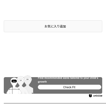
お気に入り追加
Find recommended sizes tailored to your child's
growth
Check Fit