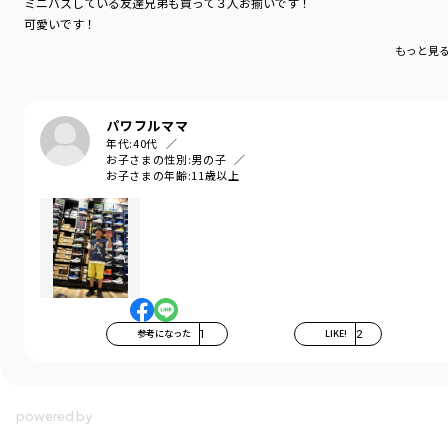
ミニバスしている友達兄弟も買って３人お揃いです！
可愛いです！
もっと見
パワフルママ
年代:
40代
お子さまの性別:
男の子
お子さまの年齢:
11歳以上
参考になった
1
LIKE!
2