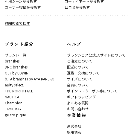
利用シーンから探す
コーディネートから探す
ユーザー投稿から探す
口コミから探す
詳細検索で探す
ブランド紹介
ヘルプ
ブランド一覧
ブランシェス公式ECサイト
について
branshes
ご注文について
DRC branshes
配送について
Ou? by EDWIN
返品・交換について
b.+A branshes by AYA KANEKO
サイズについて
aBity select.
会員について
THE NORTH FACE
ポイント・クーポン等について
NAUTICA
ギフトラッピング
Champion
よくある質問
JAMIE KAY
お問い合わせ
gelato pique
企業情報
運営会社
採用情報