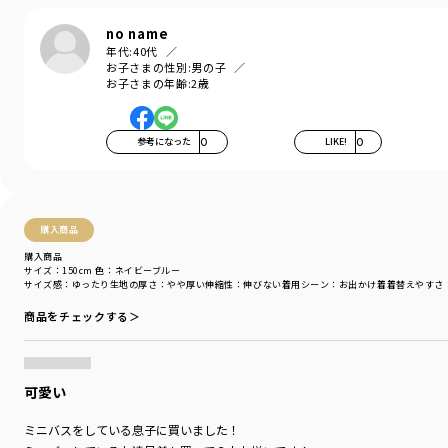
no name
年代:
40代
-----
お子さまの性別:
男の子
伸縮性：あり
お子さまの年齢:
2歳
透け感：なし
ポケット：あり
参考になった
0
LIKE!
0
着用イメージ/カラー：ネイビーブルー
モデル：身長109.0cm 体重17.0kg
サイズ：サイズ110
ブランド
／
branshes
購入商品
シーズン
／
アウトレット
購入商品
カテゴリ
／
トップス
>
半袖Tシャツ・タンクトップ
サイズ：150cm
色：ネイビーブルー
サイズ感
：ゆったり
生地の厚さ
：やや厚い
伸縮性
：伸びない
着用シーン
：お出かけ着
着替えやすさ
カラー
／
パープル
性別タイプ
／
BOY
商品をチェックする＞
商品番号
／
11-4506-010
可愛い
ミニバスをしている息子に買いました！