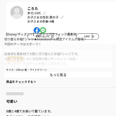
ころた
年代:
30代
お子さまの性別:
男の子
お子さまの年齢:
4歳
【Disney/ディズニー】スポーツグラフィック異素材
参考になった
0
LIKE!
0
切り替え半袖Tシャツ★branshesから限定アイテムが登場！
今回のテーマはスポーツ！
前身頃を異素材で大胆に切り替えた半袖Tシャツです。
スポーツをテーマに注目度の高いサーフィン・水泳・
購入商品
スケートボードのアートを落とし込みました。
購入商品
サイズ：100cm
色：ライトグリーン
切り替えの部分がアートに躍動感を与えており、
サイズ感
：ぴったり
生地の厚さ
：やや薄い
着替えやすさ
：★★★
もっと見る
ダンガリーの素材感が清涼感のある夏っぽい印象を
商品をチェックする＞
与えてくれます〇
この夏、注目しているスポーツはありますか？
ブランシェスのアイテムを着て、スポーツ観戦を楽しもう！
可愛い
きょうだいでのリンクコーデもおすすめです◎
8歳と4歳でお揃いで着ています。