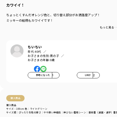
-----
カワイイ！
伸縮性：あり（ダンガリー部分は伸縮性なし）
透け感：なし
ちょっとくすんだオレンジ色と、切り替え部分がお洒落度アップ！
ミッキーの絵柄もカワイイです！
着用イメージ/カラー：オレンジ
もっと見る…
モデル：身長109.0cm 体重17.0kg
サイズ：サイズ110
ブランド
／
branshes
ちいちい
シーズン
／
アウトレット
年代:
40代
カテゴリ
／
トップス
>
半袖Tシャツ・タンクトップ
お子さまの性別:
男の子
カラー
／
ブルー
お子さまの年齢:
0歳
性別タイプ
／
BOY
商品番号
／
11-4506-011
参考になった
1
LIKE!
2
購入商品
購入商品
サイズ：100cm
色：ライトグリーン
サイズ感
：ぴったり
生地の厚さ
：やや厚い
伸縮性
：伸びない
着用シーン
：普段着（通園・通学）
着