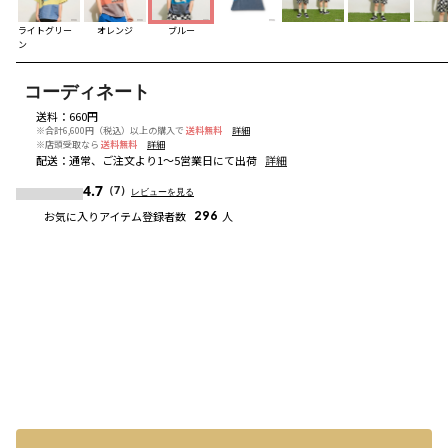
ライトグリー
オレンジ
ブルー
ン
コーディネート
送料
：
660円
※合計6,600円（税込）以上の購入で
送料無料
詳細
※店頭受取なら
送料無料
詳細
配送
：
通常、ご注文より1～5営業日にて出荷
詳細
4.7
（7）
レビューを見る
お気に入りアイテム登録者数
296
人