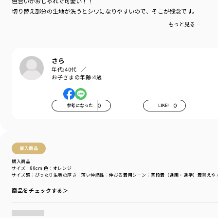
色合いがおしゃれで可愛い！！
■素材
切り替え部分の生地が洗うとシワになりやすいので、そこが残念です。
本体部分：綿100％ロイヤルコットン使用
「吸汗性」にすぐれ「肌ざわりが良い」 生地を使用しています。
もっと見る…
普段使いしやすい、丈夫で型崩れしにくい、
お洗濯にもぴったりの素材です。
切り替え部分：ダンガリー綿100％
さら
年代:
40代
サイズ展開は80㎝～150㎝まで
お子さまの年齢:
4歳
【Disney/ディズニー】シリーズは以下品番もおすすめです。
11-4506-010【Disney】スポーツグラフィック重ね着風半袖Tシャツ
参考になった
0
LIKE!
0
11-4506-012【Disney】サガラ刺繍ラグラン半袖Tシャツ
11-4531-013【Disney】ミッキー総柄ハーフパンツ
ベビーちゃんも一緒に【おそろい】が楽しめる品番は
購入商品
01-4539-014【Disney】サガラ刺繍ラグラン半袖カバーオール
04-4576-015【Disney】ミッキーモチーフスタイ
購入商品
サイズ：80cm
色：オレンジ
04-4565-671【Disney】耳つきダンガリーキャップ
サイズ感
：ぴったり
生地の厚さ
：薄い
伸縮性
：伸びる
着用シーン
：普段着（通園・通学）
着替えや
スタイリングにプラスできるアイテムはこちら
商品をチェックする＞
14-4565-717【Disney】ワンポイント刺繍キャップ
14-4571-718【Disney】ワンポイント刺繍キッズリュック