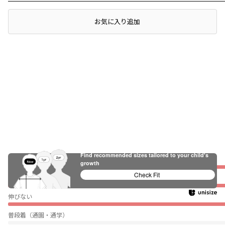
レビュー
お気に入り追加
Find recommended sizes tailored to your child's
ぴったり
growth
Check Fit
薄い
伸びない
普段着（通園・通学）