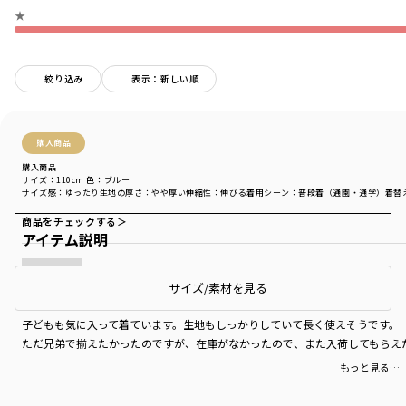
★
絞り込み
表示：新しい順
購入商品
購入商品
サイズ：110cm
色：ブルー
サイズ感
：ゆったり
生地の厚さ
：やや厚い
伸縮性
：伸びる
着用シーン
：普段着（通園・通学）
着替
商品をチェックする＞
アイテム説明
サイズ/素材を見る
買って良かった。
子どもも気に入って着ています。生地もしっかりしていて長く使えそうです。
ただ兄弟で揃えたかったのですが、在庫がなかったので、また入荷してもらえ
もっと見る…