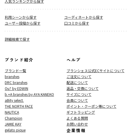
人気ランキングから探す
利用シーンから探す
コーディネートから探す
ユーザー投稿から探す
口コミから探す
詳細検索で探す
ブランド紹介
ヘルプ
ブランド一覧
ブランシェス公式ECサイト
について
branshes
ご注文について
DRC branshes
配送について
Ou? by EDWIN
返品・交換について
b.+A branshes by AYA KANEKO
サイズについて
aBity select.
会員について
THE NORTH FACE
ポイント・クーポン等について
NAUTICA
ギフトラッピング
Champion
よくある質問
JAMIE KAY
お問い合わせ
gelato pique
企業情報