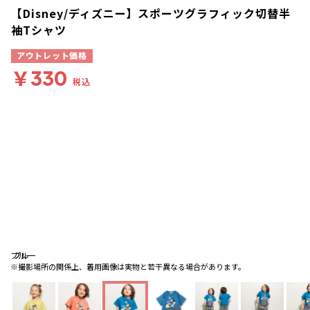
【Disney/ディズニー】スポーツグラフィック切替半
袖Tシャツ
アウトレット価格
￥330
税込
ブルー
ブルー
ブルー
※撮影場所の関係上、着用画像は実物と若干異なる場合があります。