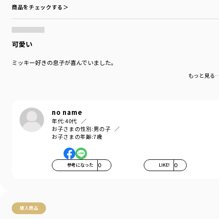
商品をチェックする＞
可愛い
ミッキー好きの息子が喜んでいました。
もっと見る
no name
年代:
40代
お子さまの性別:
男の子
お子さまの年齢:
7歳
参考になった
0
LIKE!
0
購入商品