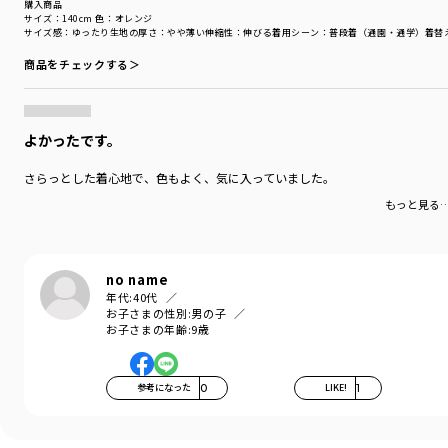
購入商品
サイズ：140cm
色：オレンジ
サイズ感
：ゆったり
生地の厚さ
：やや薄い
伸縮性
：伸びる
着用シーン
：普段着（通園・通学）
着替
商品をチェックする＞
よかったです。
さらっとした着心地で、色もよく、気に入っていました。
もっと見る
no name
年代:
40代
お子さまの性別:
男の子
お子さまの年齢:
9歳
参考になった
0
LIKE!
1