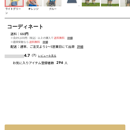
ライトグリー
オレンジ
ブルー
ン
コーディネート
送料
：
660円
※合計6,600円（税込）以上の購入で
送料無料
詳細
※店頭受取なら
送料無料
詳細
配送
：
通常、ご注文より1～5営業日にて出荷
詳細
4.7
（7）
レビューを見る
お気に入りアイテム登録者数
296
人