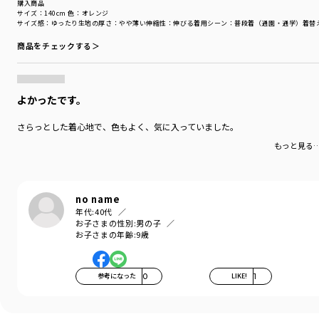
購入商品
サイズ：140cm
色：オレンジ
サイズ感
：ゆったり
生地の厚さ
：やや薄い
伸縮性
：伸びる
着用シーン
：普段着（通園・通学）
着替
商品をチェックする＞
よかったです。
さらっとした着心地で、色もよく、気に入っていました。
もっと見る
no name
年代:
40代
お子さまの性別:
男の子
お子さまの年齢:
9歳
参考になった
0
LIKE!
1