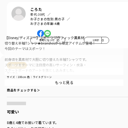
ころた
年代:
30代
お子さまの性別:
男の子
お子さまの年齢:
4歳
【Disney/ディズニー】スポーツグラフィック異素材
参考になった
0
LIKE!
0
切り替え半袖Tシャツ★branshesから限定アイテムが登場！
今回のテーマはスポーツ！
前身頃を異素材で大胆に切り替えた半袖Tシャツです。
スポーツをテーマに注目度の高いサーフィン・水泳・
購入商品
スケートボードのアートを落とし込みました。
購入商品
サイズ：100cm
色：ライトグリーン
切り替えの部分がアートに躍動感を与えており、
サイズ感
：ぴったり
生地の厚さ
：やや薄い
着替えやすさ
：★★★
もっと見る
ダンガリーの素材感が清涼感のある夏っぽい印象を
商品をチェックする＞
与えてくれます〇
この夏、注目しているスポーツはありますか？
ブランシェスのアイテムを着て、スポーツ観戦を楽しもう！
可愛い
きょうだいでのリンクコーデもおすすめです◎
8歳と4歳でお揃いで着ています。