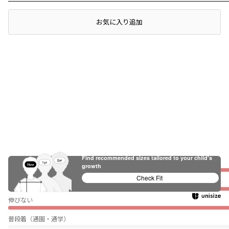
レビュー
お気に入り追加
Find recommended sizes tailored to your child's
ぴったり
growth
Check Fit
薄い
伸びない
普段着（通園・通学）