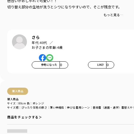
色合いがおしゃれで可愛い！！
■素材
切り替え部分の生地が洗うとシワになりやすいので、そこが残念です。
本体部分：綿100％ロイヤルコットン使用
「吸汗性」にすぐれ「肌ざわりが良い」 生地を使用しています。
もっと見る…
普段使いしやすい、丈夫で型崩れしにくい、
お洗濯にもぴったりの素材です。
切り替え部分：ダンガリー綿100％
さら
年代:
40代
サイズ展開は80㎝～150㎝まで
お子さまの年齢:
4歳
【Disney/ディズニー】シリーズは以下品番もおすすめです。
11-4506-010【Disney】スポーツグラフィック重ね着風半袖Tシャツ
参考になった
0
LIKE!
0
11-4506-012【Disney】サガラ刺繍ラグラン半袖Tシャツ
11-4531-013【Disney】ミッキー総柄ハーフパンツ
ベビーちゃんも一緒に【おそろい】が楽しめる品番は
購入商品
01-4539-014【Disney】サガラ刺繍ラグラン半袖カバーオール
04-4576-015【Disney】ミッキーモチーフスタイ
購入商品
サイズ：80cm
色：オレンジ
04-4565-671【Disney】耳つきダンガリーキャップ
サイズ感
：ぴったり
生地の厚さ
：薄い
伸縮性
：伸びる
着用シーン
：普段着（通園・通学）
着替えや
スタイリングにプラスできるアイテムはこちら
商品をチェックする＞
14-4565-717【Disney】ワンポイント刺繍キャップ
14-4571-718【Disney】ワンポイント刺繍キッズリュック