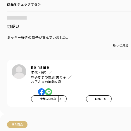
商品をチェックする＞
可愛い
ミッキー好きの息子が喜んでいました。
もっと見る
no name
年代:
40代
お子さまの性別:
男の子
お子さまの年齢:
7歳
参考になった
0
LIKE!
0
購入商品