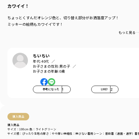
-----
カワイイ！
伸縮性：あり（ダンガリー部分は伸縮性なし）
透け感：なし
ちょっとくすんだオレンジ色と、切り替え部分がお洒落度アップ！
ミッキーの絵柄もカワイイです！
着用イメージ/カラー：オレンジ
もっと見る…
モデル：身長109.0cm 体重17.0kg
サイズ：サイズ110
ブランド
／
branshes
ちいちい
シーズン
／
アウトレット
年代:
40代
カテゴリ
／
トップス
>
半袖Tシャツ・タンクトップ
お子さまの性別:
男の子
カラー
／
グリーン
お子さまの年齢:
0歳
性別タイプ
／
BOY
商品番号
／
11-4506-011
参考になった
1
LIKE!
2
購入商品
購入商品
サイズ：100cm
色：ライトグリーン
サイズ感
：ぴったり
生地の厚さ
：やや厚い
伸縮性
：伸びない
着用シーン
：普段着（通園・通学）
着