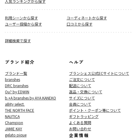
人気ランキングから探す
利用シーンから探す
コーディネートから探す
ユーザー投稿から探す
口コミから探す
詳細検索で探す
ブランド紹介
ヘルプ
ブランド一覧
ブランシェス公式ECサイト
について
branshes
ご注文について
DRC branshes
配送について
Ou? by EDWIN
返品・交換について
b.+A branshes by AYA KANEKO
サイズについて
aBity select.
会員について
THE NORTH FACE
ポイント・クーポン等について
NAUTICA
ギフトラッピング
Champion
よくある質問
JAMIE KAY
お問い合わせ
gelato pique
企業情報