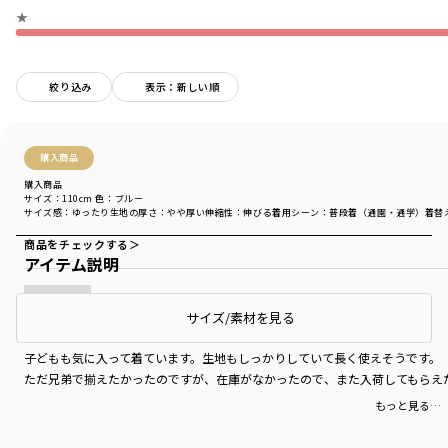
★
絞り込み
表示：新しい順
購入商品
購入商品
サイズ：110cm
色：ブルー
サイズ感
：ゆったり
生地の厚さ
：やや厚い
伸縮性
：伸びる
着用シーン
：普段着（通園・通学）
着替
商品をチェックする＞
アイテム説明
サイズ/素材を見る
買って良かった。
子どもも気に入って着ています。生地もしっかりしていて長く使えそうです。
ただ兄弟で揃えたかったのですが、在庫がなかったので、また入荷してもらえ
もっと見る…