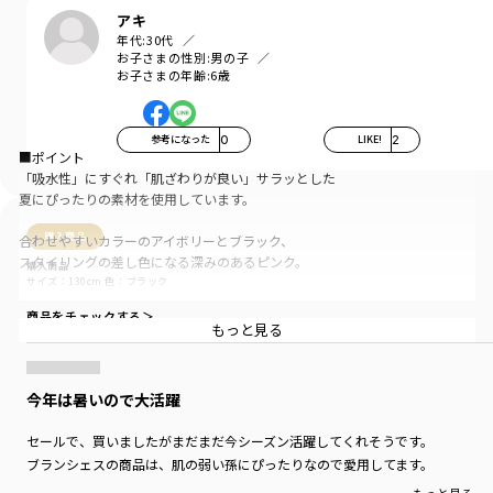
アキ
年代:
30代
お子さまの性別:
男の子
お子さまの年齢:
6歳
参考になった
0
LIKE!
2
■ポイント
「吸水性」にすぐれ「肌ざわりが良い」サラッとした
夏にぴったりの素材を使用しています。
購入商品
合わせやすいカラーのアイボリーとブラック、
スタイリングの差し色になる深みのあるピンク。
購入商品
サイズ：130cm
色：ブラック
すこしゆったりめのシルエットです。
商品をチェックする＞
もっと見る
レイヤード風のデザインで
ボトムスとの相性も良く、一枚着でももちろん
シャツやパーカーなどのインナーとしても
今年は暑いので大活躍
活躍する一枚です。
セールで、買いましたがまだまだ今シーズン活躍してくれそうです。
■素材
ブランシェスの商品は、肌の弱い孫にぴったりなので愛用してます。
本体：綿100％「ロイヤルコットン」使用
丈夫で型崩れしにくい