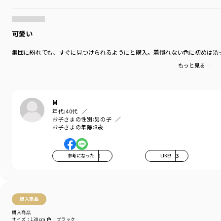
可愛い
集団に紛れても、すぐに見つけられるようにと購入。着慣れない色に初めは渋
もっと見る…
M
年代:
40代
お子さまの性別:
男の子
お子さまの年齢:
8歳
参考になった
1
LIKE!
3
購入商品
購入商品
サイズ：130cm
色：ブラック