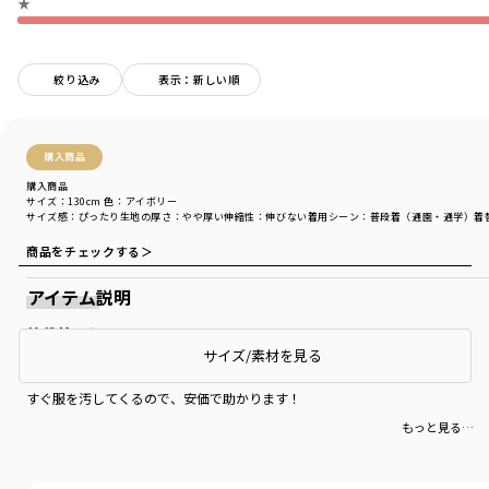
★
絞り込み
表示：新しい順
購入商品
購入商品
サイズ：130cm
色：アイボリー
サイズ感
：ぴったり
生地の厚さ
：やや厚い
伸縮性
：伸びない
着用シーン
：普段着（通園・通学）
着
商品をチェックする＞
アイテム説明
普段着として
サイズ/素材を見る
小1の息子にピッタリでした。
すぐ服を汚してくるので、安価で助かります！
もっと見る…