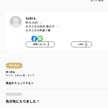
もっと見る…
お洗濯にもピッタリの素材です。
-----
Sakra
伸縮性：あり
年代:
60代
お子さまの性別:
男の子
80㎝・90㎝のみ肩ボタンが付いております。
お子さまの年齢:
7歳
着用イメージ/カラー：アイボリー
モデル：身長112.0cm 体重19.0kg
参考になった
1
LIKE!
2
サイズ：サイズ110
ブランド
／
branshes
シーズン
／
アウトレット
カテゴリ
／
トップス
>
半袖Tシャツ・タンクトップ
購入商品
カラー
／
ピンク
購入商品
性別タイプ
／
BOY
サイズ：130cm
色：ピンク
商品番号
／
11-4206-405
商品をチェックする＞
色が気に入りました！