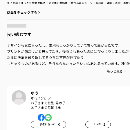
サイズ感
：ゆったり
生地の厚さ
：やや薄い
伸縮性
：伸びる
着用シーン
：普段着（通園・通学）
着替
商品をチェックする＞
良い感じです
デザインも気に入ったし、生地もしっかりしていて買って良かったです。
プリントが前だけかと思ってたら、後ろにもあったのにはびっくりしましたが
たまに洗濯を繰り返してるうちに首元が伸びたり
しちゃうものがあるけど、そうならなかったらいいなあと思っています。2回
もっと見る…
ゆう
年代:
40代
お子さまの性別:
男の子
お子さまの年齢:
8歳
参考になった
0
LIKE!
2