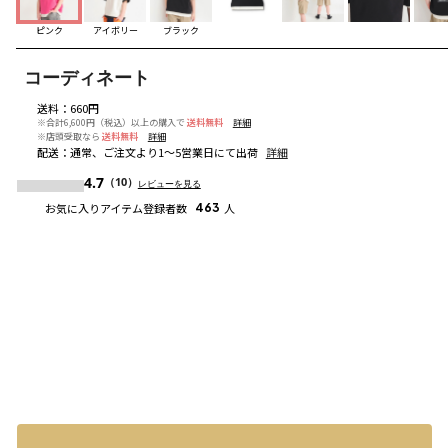
ピンク
アイボリー
ブラック
コーディネート
送料
：
660円
※合計6,600円（税込）以上の購入で
送料無料
詳細
※店頭受取なら
送料無料
詳細
配送
：
通常、ご注文より1～5営業日にて出荷
詳細
4.7
（10）
レビューを見る
お気に入りアイテム登録者数
463
人