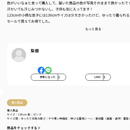
色がいいなぁと思って購入して、届いた商品の色が写真そのままで良かったで
汗かいても汗じみつかないし、子供も気に入ってます！
123cmの小柄な息子には130cmサイズは少大きかったけど、ゆったり着られ
セールで買えてお得でした。
もっと見る…
梨畑
参考になった
2
LIKE!
3
購入商品
購入商品
サイズ：130cm
色：ピンク
サイズ感
：ゆったり
生地の厚さ
：やや薄い
伸縮性
：伸びる
着用シーン
：普段着（通園・通学）
着替
商品をチェックする＞