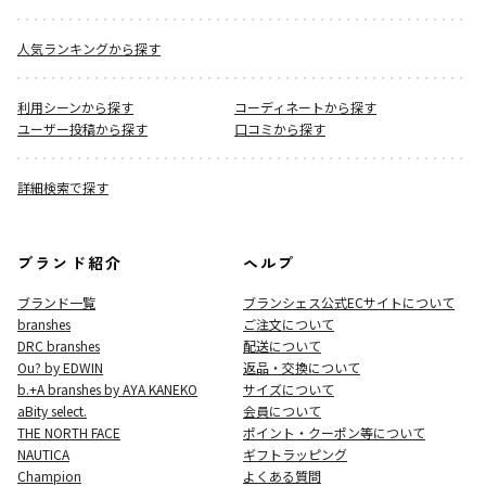
人気ランキングから探す
利用シーンから探す
コーディネートから探す
ユーザー投稿から探す
口コミから探す
詳細検索で探す
ブランド紹介
ヘルプ
ブランド一覧
ブランシェス公式ECサイト
について
branshes
ご注文について
DRC branshes
配送について
Ou? by EDWIN
返品・交換について
b.+A branshes by AYA KANEKO
サイズについて
aBity select.
会員について
THE NORTH FACE
ポイント・クーポン等について
NAUTICA
ギフトラッピング
Champion
よくある質問