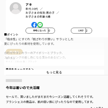
アキ
年代:
30代
お子さまの性別:
男の子
お子さまの年齢:
6歳
参考になった
0
LIKE!
2
■ポイント
「吸水性」にすぐれ「肌ざわりが良い」サラッとした
夏にぴったりの素材を使用しています。
購入商品
合わせやすいカラーのアイボリーとブラック、
スタイリングの差し色になる深みのあるピンク。
購入商品
サイズ：130cm
色：ブラック
すこしゆったりめのシルエットです。
商品をチェックする＞
もっと見る
レイヤード風のデザインで
ボトムスとの相性も良く、一枚着でももちろん
シャツやパーカーなどのインナーとしても
今年は暑いので大活躍
活躍する一枚です。
セールで、買いましたがまだまだ今シーズン活躍してくれそうです。
■素材
ブランシェスの商品は、肌の弱い孫にぴったりなので愛用してます。
本体：綿100％「ロイヤルコットン」使用
丈夫で型崩れしにくい