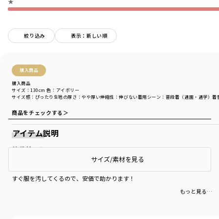
★
絞り込み
表示：新しい順
購入商品
購入商品
サイズ：130cm
色：アイボリー
サイズ感
：ぴったり
生地の厚さ
：やや厚い
伸縮性
：伸びない
着用シーン
：普段着（通園・通学）
着
商品をチェックする＞
アイテム説明
普段着として
サイズ/素材を見る
小1の息子にピッタリでした。
すぐ服を汚してくるので、安価で助かります！
もっと見る…