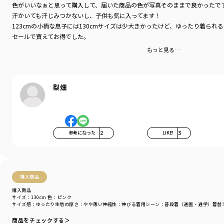
色がいいなぁと思って購入して、届いた商品の色が写真そのままで良かったで
汗かいても汗じみつかないし、子供も気に入ってます！
123cmの小柄な息子には130cmサイズは少大きかったけど、ゆったり着られ
セールで買えてお得でした。
もっと見る…
梨畑
参考になった
2
LIKE!
3
購入商品
購入商品
サイズ：130cm
色：ピンク
サイズ感
：ゆったり
生地の厚さ
：やや薄い
伸縮性
：伸びる
着用シーン
：普段着（通園・通学）
着替
商品をチェックする＞