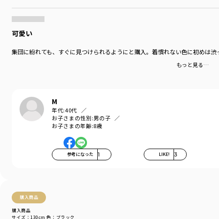
可愛い
集団に紛れても、すぐに見つけられるようにと購入。着慣れない色に初めは渋
もっと見る…
M
年代:
40代
お子さまの性別:
男の子
お子さまの年齢:
8歳
参考になった
1
LIKE!
3
購入商品
購入商品
サイズ：130cm
色：ブラック