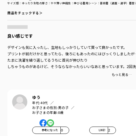
サイズ感
：ゆったり
生地の厚さ
：やや薄い
伸縮性
：伸びる
着用シーン
：普段着（通園・通学）
着替
商品をチェックする＞
良い感じです
デザインも気に入ったし、生地もしっかりしていて買って良かったです。
プリントが前だけかと思ってたら、後ろにもあったのにはびっくりしましたが
たまに洗濯を繰り返してるうちに首元が伸びたり
しちゃうものがあるけど、そうならなかったらいいなあと思っています。2回
もっと見る…
ゆう
年代:
40代
お子さまの性別:
男の子
お子さまの年齢:
8歳
参考になった
0
LIKE!
2