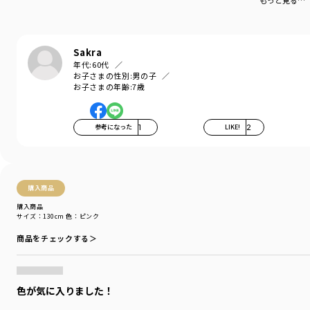
もっと見る…
お洗濯にもピッタリの素材です。
-----
Sakra
伸縮性：あり
年代:
60代
お子さまの性別:
男の子
80㎝・90㎝のみ肩ボタンが付いております。
お子さまの年齢:
7歳
着用イメージ/カラー：アイボリー
モデル：身長112.0cm 体重19.0kg
参考になった
1
LIKE!
2
サイズ：サイズ110
ブランド
／
branshes
シーズン
／
アウトレット
カテゴリ
／
トップス
>
半袖Tシャツ・タンクトップ
購入商品
カラー
／
ピンク
購入商品
性別タイプ
／
BOY
サイズ：130cm
色：ピンク
商品番号
／
11-4206-405
商品をチェックする＞
色が気に入りました！