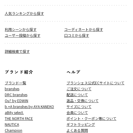
人気ランキングから探す
利用シーンから探す
コーディネートから探す
ユーザー投稿から探す
口コミから探す
詳細検索で探す
ブランド紹介
ヘルプ
ブランド一覧
ブランシェス公式ECサイト
について
branshes
ご注文について
DRC branshes
配送について
Ou? by EDWIN
返品・交換について
b.+A branshes by AYA KANEKO
サイズについて
aBity select.
会員について
THE NORTH FACE
ポイント・クーポン等について
NAUTICA
ギフトラッピング
Champion
よくある質問