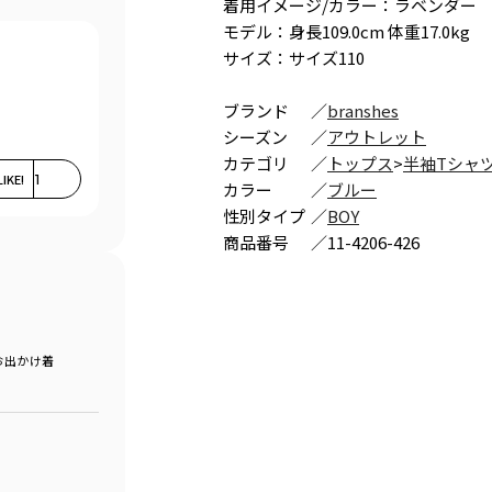
着用イメージ/カラー：ラベンダー
モデル：身長109.0cm 体重17.0kg
サイズ：サイズ110
ブランド
／
branshes
シーズン
／
アウトレット
カテゴリ
／
トップス
>
半袖Tシャ
LIKE!
1
カラー
／
ブルー
性別タイプ
／
BOY
商品番号
／
11-4206-426
お出かけ着