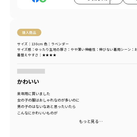
購入商品
サイズ：130cm
色：ラベンダー
サイズ感
：ゆったり
生地の厚さ
：やや薄い
伸縮性
：伸びない
着用シーン
：
着替えやすさ
：★★★★
商品をチェックする＞
かわいい
来年用に買いました
女の子の服はおしゃれなのが多いのに
男の子のはないなあと思ったいたら
こんなにかわいいものが
もっと見る…