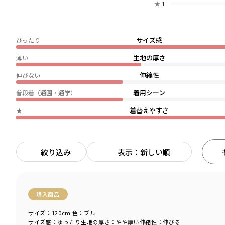
★
1
サイズ感
ぴったり
生地の厚さ
薄い
伸縮性
伸びない
着用シーン
普段着（通園・通学）
着替えやすさ
★
絞り込み
表示：新しい順
購入商品
サイズ：120cm
色：ブルー
サイズ感
：ゆったり
生地の厚さ
：やや厚い
伸縮性
：伸びる