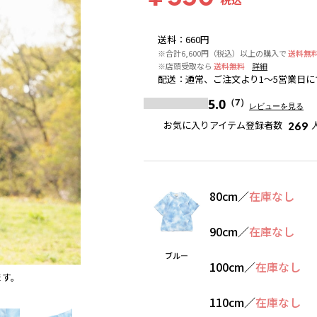
送料
：
660円
※合計6,600円（税込）以上の購入で
送料無
※店頭受取なら
送料無料
詳細
配送
：
通常、ご注文より1～5営業日に
5.0
（7）
レビューを見る
お気に入りアイテム登録者数
269
80cm
／
在庫なし
90cm
／
在庫なし
ブルー
100cm
／
在庫なし
ます。
ブルー
110cm
／
在庫なし