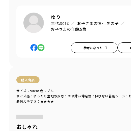
ゆり
年代:
30代
お子さまの性別:
男の子
お子さまの年齢:
5歳
参考になった
1
購入商品
サイズ：90cm
色：ブルー
サイズ感
：ゆったり
生地の厚さ
：やや薄い
伸縮性
：伸びない
着用シーン
：
着替えやすさ
：★★★★
商品をチェックする＞
おしゃれ