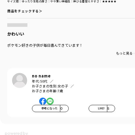
サイズ感
：ゆったり
生地の厚さ
：やや薄い
伸縮性
：伸びる
着替えやすさ
：★★★★★
商品をチェックする＞
かわいい
ポケモン好きの子供が毎日喜んできています！
もっと見る
no name
年代:
50代
お子さまの性別:
女の子
お子さまの年齢:
7歳
参考になった
0
LIKE!
5