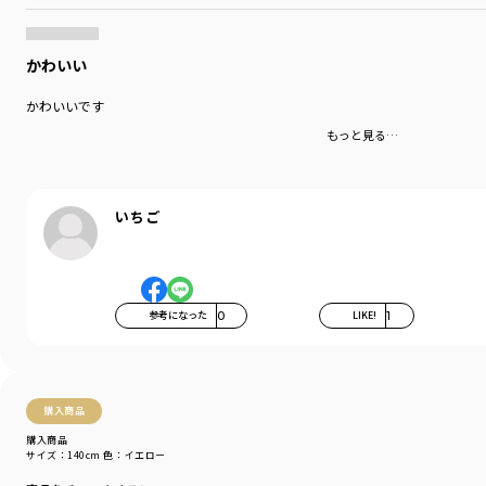
お外でも一緒にいたいキミには
品番11-4505-004【Pokemon/ポケットモンスター（ポケモン）】
ロンT 長袖Tシャツもおすすめです！
かわいい
-----
かわいいです
伸縮性：あり
ポケット：なし
もっと見る…
着用イメージ/カラー：イエロー
モデル：身長105.0cm 体重14.5kg
サイズ：サイズ110
いちご
ブランド
／
branshes
シーズン
／
アウトレット
カテゴリ
／
パジャマ・ルームウェア
参考になった
0
LIKE!
1
カラー
／
ホワイト
性別タイプ
／
BOY
商品番号
／
11-4548-005
購入商品
購入商品
サイズ：140cm
色：イエロー