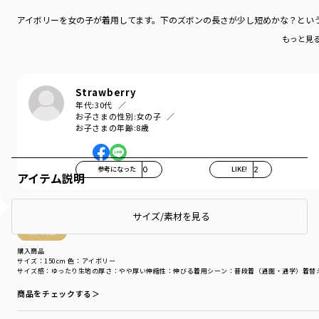
アイボリーを女の子が着用してます。下のズボンの長さが少し短めかな？とい
もっと見
Strawberry
年代:
30代
お子さまの性別:
女の子
お子さまの年齢:
8歳
参考になった
0
LIKE!
2
アイテム説明
サイズ/素材を見る
購入商品
購入商品
サイズ：150cm
色：アイボリー
サイズ感
：ゆったり
生地の厚さ
：やや厚い
伸縮性
：伸びる
着用シーン
：普段着（通園・通学）
着替
商品をチェックする＞