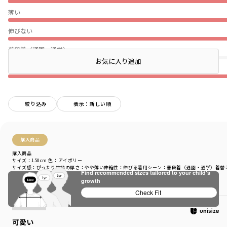
薄い
伸びない
普段着（通園・通学）
お気に入り追加
★
絞り込み
表示：新しい順
購入商品
購入商品
サイズ：150cm
色：アイボリー
サイズ感
：ぴったり
生地の厚さ
：やや薄い
伸縮性
：伸びる
着用シーン
：普段着（通園・通学）
着替
Find recommended sizes tailored to your child's
growth
商品をチェックする＞
Check Fit
可愛い