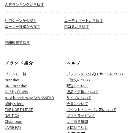
人気ランキングから探す
利用シーンから探す
コーディネートから探す
ユーザー投稿から探す
口コミから探す
詳細検索で探す
ブランド紹介
ヘルプ
ブランド一覧
ブランシェス公式ECサイト
について
branshes
ご注文について
DRC branshes
配送について
Ou? by EDWIN
返品・交換について
b.+A branshes by AYA KANEKO
サイズについて
aBity select.
会員について
THE NORTH FACE
ポイント・クーポン等について
NAUTICA
ギフトラッピング
Champion
よくある質問
JAMIE KAY
お問い合わせ