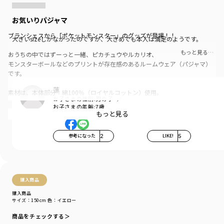
お気いりパジャマ
ブランシェスから「ポケットモンスター」のグッズが登場！！
大きいsizeしかなかったのですが、大きめでも本人は満足のようです。
もっと見る…
おうちの中ではずーっと一緒、ピカチュウやルカリオ、
モンスターボールなどのプリントが存在感のあるルームウェア（パジャマ）
です。
蓮
素材は、本体部分：綿100％（ロイヤルコットン）使用。
お子さまの性別:
男の子
「吸汗性」にすぐれ「肌ざわりが良い」生地を使用しています。
お子さまの年齢:
7歳
もっと見る
お名前ネームが付いているので、おさがりの時はお名前を
書いた面をカットして使える仕様になっています。
参考になった
2
LIKE!
5
カラーは、
IV（アイボリー）：ニャオハ・ホゲータ・クワッス
YE（イエロー）：ピカチュウ
NB（ネイビー）：ルカリオ
購入商品
GY（グレー）：モンスターボール
購入商品
サイズ：150cm
色：イエロー
I CHOOSE YOU ！（君にきめた！）ぜひお気に入りを見つけてね。
商品をチェックする＞