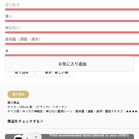
ぴったり
薄い
伸びない
普段着（通園・通学）
★
お気に入り追加
絞り込み
表示：新しい順
購入商品
購入商品
サイズ：100cm
色：(ブラック)：リザードン
サイズ感
：ゆったり
伸縮性
：伸びない
着用シーン
：普段着（通園・通学）
着替えやすさ
：★★★★
商品をチェックする＞
Find recommended sizes tailored to your child's