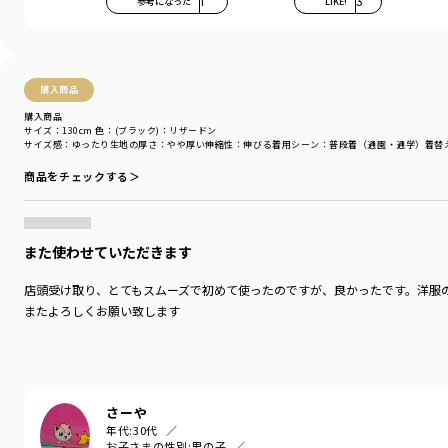
参考になった
1
LIKE!
3
購入商品
購入商品
サイズ：130cm
色：(ブラック)：リザードン
サイズ感
：ゆったり
生地の厚さ
：やや厚い
伸縮性
：伸びる
着用シーン
：普段着（通園・通学）
着替
商品をチェックする＞
また使わせていただきます
店頭受け取り、とてもスムーズで初めて使ったのですが、良かったです。洋服
またよろしくお願い致します
さーや
年代:
30代
お子さまの性別:
男の子