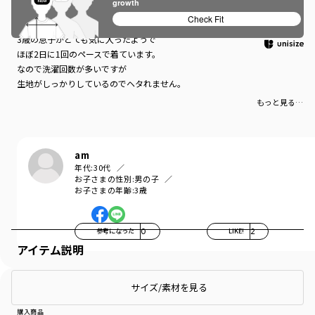
growth
息子大満足
Check Fit
3歳の息子がとても気に入ったようで
ほぼ2日に1回のペースで着ています。
なので洗濯回数が多いですが
生地がしっかりしているのでヘタれません。
もっと見る…
am
年代:
30代
お子さまの性別:
男の子
お子さまの年齢:
3歳
参考になった
0
LIKE!
2
アイテム説明
サイズ/素材を見る
購入商品
購入商品