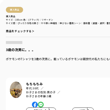
PK（ピンク）：マホイップ
PR（パープル）：ソウブレイズ・グレンアルマ
購入商品
BK（ブラック）：リザードン
MIX（ブラック）：パルデア御三家進化
購入商品
OW（オフホワイト）：コミック風イラスト
サイズ：100cm
色：(ブラック)：リザードン
サイズ感
：ぴったり
生地の厚さ
：やや厚い
伸縮性
：伸びない
着用シーン
：普段着（通園・通学）
着
おうちの中でも一緒にいたいキミには
商品をチェックする＞
品番11-4548-009【Pokemon/ポケットモンスター（ポケモン）】
ルームウェア パジャマもおすすめです！
-----
3歳の次男に。。。
伸縮性：あり
ポケモンのTシャツを3歳の次男に。載っているポケモンは親世代の私たちに
着用イメージ/カラー：ピンク
モデル：身長107.0cm 体重15.5kg
サイズ：サイズ110
ブランド
／
branshes
もちもちみ
シーズン
／
アウトレット
年代:
30代
カテゴリ
／
トップス
>
半袖Tシャツ・タンクトップ
お子さまの性別:
男の子
カラー
／
ピンク
お子さまの年齢:
3歳
性別タイプ
／
BOY
商品番号
／
11-4506-008