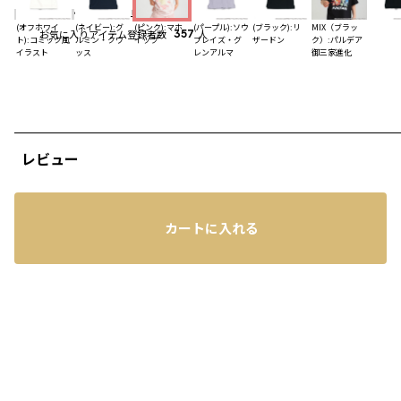
4.8
（14）
レビューを見る
(オフホワイ
(ネイビー):グ
(ピンク):マホ
(パープル):ソウ
(ブラック):リ
MIX（ブラッ
お気に入りアイテム登録者数
357
人
ト):コミック風
ルミン・クワ
イップ
ブレイズ・グ
ザードン
ク）:パルデア
イラスト
ッス
レンアルマ
御三家進化
レビュー
カートに入れる