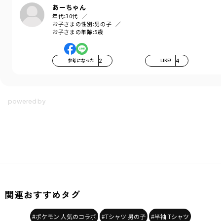
あーちゃん
年代:
30代
お子さまの性別:
男の子
お子さまの年齢:
5歳
参考になった
2
LIKE!
4
関連おすすめタグ
#ポケモン 人気のコラボ
#Tシャツ 男の子
#半袖 Tシャツ