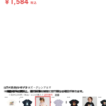
￥1,584
税込
(ピンク):マホイップ
(パープル):ソウブレイズ・グレンアルマ
(ブラック):リザードン
※撮影場所の関係上、着用画像は実物と若干異なる場合があります。
※撮影場所の関係上、着用画像は実物と若干異なる場合があります。
※撮影場所の関係上、着用画像は実物と若干異なる場合があります。
送料
：
660円
※合計6,600円（税込）以上の購入で
送料無料
詳細
※店頭受取なら
送料無料
詳細
配送
：
通常、ご注文より1～5営業日にて出荷
詳細