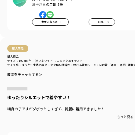
お子さまの年齢:
5歳
参考になった
1
LIKE!
2
購入商品
購入商品
サイズ：100cm
色：(オフホワイト)：コミック風イラスト
サイズ感
：ゆったり
生地の厚さ
：やや厚い
伸縮性
：伸びる
着用シーン
：普段着（通園・通学）
着替
商品をチェックする＞
ゆったりシルエットで着やすい！
細身の子ですがダボッとしすぎず、綺麗に着用できました！
もっと見る