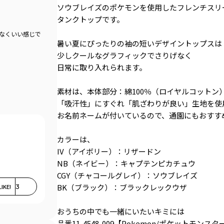
ソウブレイズのポケモンを使用したフレンチスリ
タンクトップです。
もなくいい感じで
暑い夏にぴったりの袖の短いデザイントップスは
少しクールなグラフィックでさりげなく
日常に取り入れられます。
素材は、本体部分：綿100％（ロイヤルコットン
「吸汗性」にすぐれ「肌ざわりが良い」生地を使
お名前ネームが付いているので、通園にもおすす
カラーは、
IV（アイボリー）：リザードン
NB（ネイビー）：キャプテンピカチュウ
CGY（チャコールグレイ）：ソウブレイズ
BK（ブラック）：ブラックレックウザ
LIKE!
3
おうちの中でも一緒にいたいキミには
品番11-4548-009【Pokemon/ポケットモン