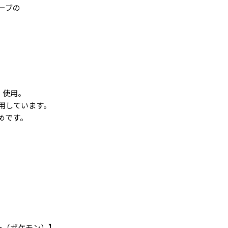
ーブの
）使用。
用しています。
めです。
スター（ポケモン）】