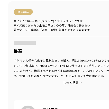
購入商品
サイズ：130cm
色：(ブラック)：ブラックレックウザ
サイズ感
：ぴったり
生地の厚さ
：やや厚い
伸縮性
：伸びない
着用シーン
：普段着（通園・通学）
着替えやすさ
：★★★★
商品をチェックする＞
最高
ポケモン大好きな息子に兄弟お揃いで購入。兄は120センチ23キロでサイ
もに少し余裕あり。弟は102センチ17キロでサイズ110で丈がジャスト
いいのだけど、横幅は余裕あるけど来年は短いかも…。古のモンスター
う。洗濯しても寄れたりせず丈夫。セールで安く買えて大変満足です。
もっと見る…