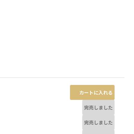
カートに入れる
完売しました
着用画像は実物と若干異なる場合
(チャコールグレイ):ソウブレイズ
※撮影場
完売しました
があります。