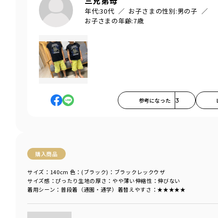
三兄弟母
年代:
30代
お子さまの性別:
男の子
お子さまの年齢:
7歳
参考になった
3
購入商品
サイズ：140cm
色：(ブラック)：ブラックレックウザ
サイズ感
：ぴったり
生地の厚さ
：やや薄い
伸縮性
：伸びない
着用シーン
：普段着（通園・通学）
着替えやすさ
：★★★★★
商品をチェックする＞