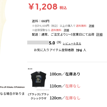
￥1,208
税込
送料
：
660円
※合計6,600円（税込）以上の購入で
送料無料
詳細
※店頭受取なら
送料無料
詳細
配送
：
通常、ご注文より1～5営業日にて出荷
詳細
5.0
（3）
レビューを見る
お気に入りアイテム登録者数
人
196
100cm
／
在庫あり
110cm
／
在庫なし
なる場合がありま
(ネイビー):キャプテンピカチュウ
※撮影場所の関係上、
(ブラック):ブラッ
120cm
／
在庫なし
があります。
クレックウザ