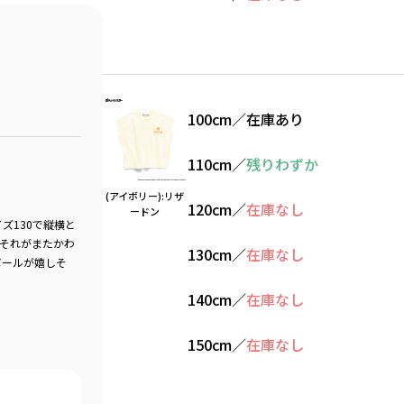
100cm
／
在庫あり
110cm
／
残りわずか
(アイボリー):リザ
120cm
／
在庫なし
ードン
ズ130で縦横と
でそれがまたかわ
130cm
／
在庫なし
ボールが嬉しそ
140cm
／
在庫なし
150cm
／
在庫なし