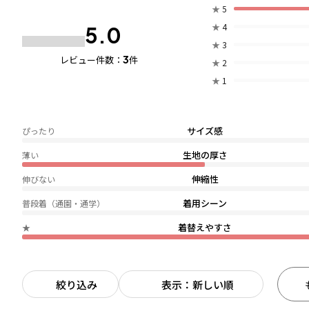
★
5
★
4
5.0
★
3
3
レビュー件数：
件
★
2
★
1
サイズ感
ぴったり
生地の厚さ
薄い
伸縮性
伸びない
着用シーン
普段着（通園・通学）
着替えやすさ
★
絞り込み
表示：新しい順