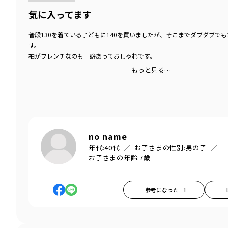
気に入ってます
普段130を着ている子どもに140を買いましたが、そこまでダブダブで
す。
袖がフレンチなのも一癖あっておしゃれです。
もっと見る…
no name
年代:
40代
お子さまの性別:
男の子
お子さまの年齢:
7歳
参考になった
1