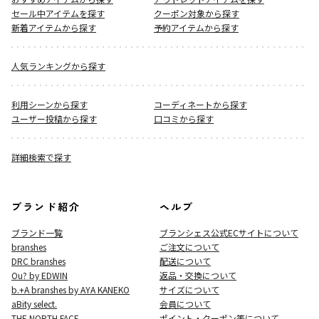
セール中アイテムを探す
クーポン対象から探す
新着アイテムから探す
予約アイテムから探す
人気ランキングから探す
利用シーンから探す
コーディネートから探す
ユーザー投稿から探す
口コミから探す
詳細検索で探す
ブランド紹介
ヘルプ
ブランド一覧
ブランシェス公式ECサイト
について
branshes
ご注文について
DRC branshes
配送について
Ou? by EDWIN
返品・交換について
b.+A branshes by AYA KANEKO
サイズについて
aBity select.
会員について
THE NORTH FACE
ポイント・クーポン等について