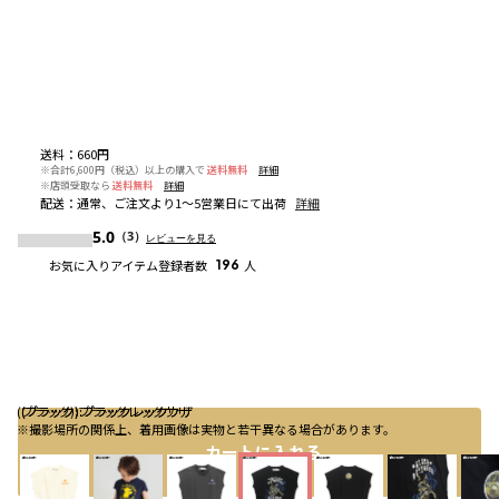
送料
：
660円
※合計6,600円（税込）以上の購入で
送料無料
詳細
※店頭受取なら
送料無料
詳細
配送
：
通常、ご注文より1～5営業日にて出荷
詳細
5.0
（3）
レビューを見る
お気に入りアイテム登録者数
196
人
(ブラック):ブラックレックウザ
(ブラック):ブラックレックウザ
(ブラック):ブラックレックウザ
※撮影場所の関係上、着用画像は実物と若干異なる場合があります。
カートに入れる