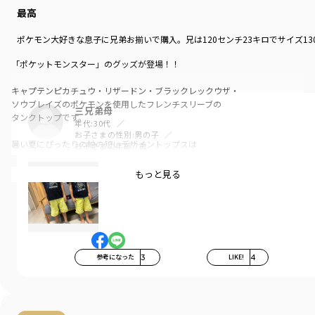
最高
ポケモン大好きな息子に兄弟お揃いで購入。兄は120センチ23キロでサイズ1
「ポケットモンスター」のグッズが登場！！
キャプテンピカチュウ・リザードン・ブラックレックウザ・
ソウブレイズのポケモンを使用したフレンチスリーブの
三兄弟母
タンクトップです。
年代:
30代
お子さまの性別:
男の子
暑い夏にぴったりの袖の短いデザイントップスは
お子さまの年齢:
7歳
少しクールなグラフィックでさりげなく
日常に取り入れられます。
もっと見る
素材は、本体部分：綿100％（ロイヤルコットン）使用。
「吸汗性」にすぐれ「肌ざわりが良い」生地を使用しています。
お名前ネームが付いているので、通園にもおすすめです。
カラーは、
参考になった
3
LIKE!
4
IV（アイボリー）：リザードン
NB（ネイビー）：キャプテンピカチュウ
CGY（チャコールグレイ）：ソウブレイズ