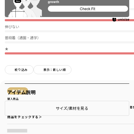
growth
ぴったり
Check Fit
薄い
伸びない
普段着（通園・通学）
★
絞り込み
表示：新しい順
アイテム説明
購入商品
購入商品
サイズ：130cm
色：(ブラック)：ブラックレックウザ
サイズ感
：ぴったり
生地の厚さ
：やや厚い
伸縮性
：伸びない
着用シーン
：普段着（通園・通学）
着
サイズ/素材を見る
商品をチェックする＞