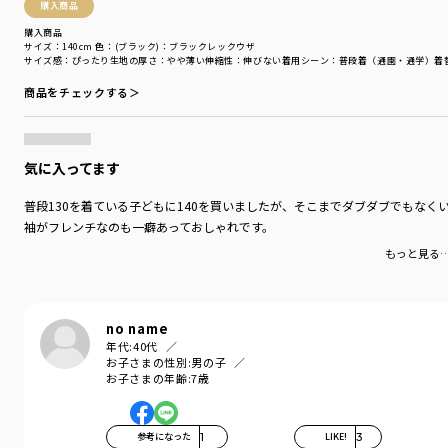
おうちの中でも一緒にいたいキミには
購入商品
品番11-4548-009【Pokemon/ポケットモンスター（ポケモン）】
購入商品
ルームウェア パジャマもおすすめです！
サイズ：140cm
色：(ブラック)：ブラックレックウザ
サイズ感
：ぴったり
生地の厚さ
：やや薄い
伸縮性
：伸びない
着用シーン
：普段着（通園・通学）
着
着用イメージ/カラー：ネイビーブルー
商品をチェックする＞
モデル：身長109.0cm 体重17.0kg
サイズ：サイズ110
ブランド
／
branshes
気に入ってます
シーズン
／
アウトレット
カテゴリ
／
トップス
>
半袖Tシャツ・タンクトップ
普段130を着ている子どもに140を買いましたが、そこまでダブダブでもなく
カラー
／
ブラック
袖がフレンチなのも一癖あっておしゃれです。
性別タイプ
／
BOY
もっと見る
商品番号
／
11-4507-020
no name
年代:
40代
お子さまの性別:
男の子
お子さまの年齢:
7歳
参考になった
1
LIKE!
3