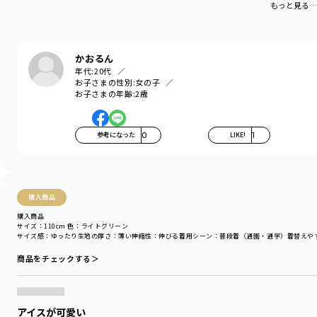
もっと見る…
かおるん
年代:
20代
お子さまの性別:
女の子
お子さまの年齢:
2歳
参考になった
0
LIKE!
1
購入商品
購入商品
サイズ：110cm
色：ライトグリーン
サイズ感
：ゆったり
生地の厚さ
：薄い
伸縮性
：伸びる
着用シーン
：普段着（通園・通学）
着替えや
商品をチェックする＞
アイスが可愛い