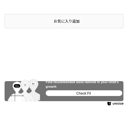
お気に入り追加
Find recommended sizes tailored to your child's
growth
Check Fit