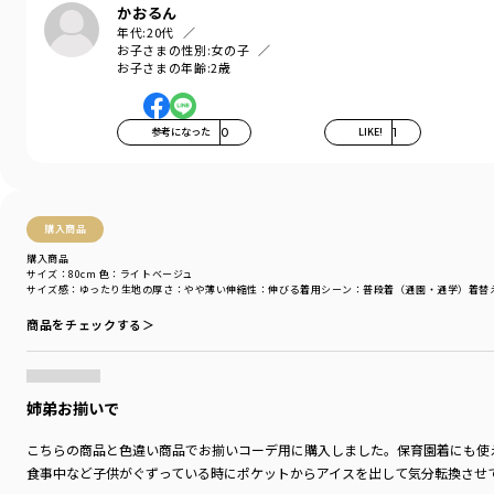
かおるん
年代:
20代
※80センチと90センチは肩ホックが付いた
お子さまの性別:
女の子
仕様になります。
お子さまの年齢:
2歳
-----
透け感：なし
参考になった
0
LIKE!
1
伸縮性：あり
ポケット：あり
着用イメージ/カラー：ライトベージュ
モデル：身長109.0cm 体重17.0kg
購入商品
サイズ：サイズ110
購入商品
サイズ：80cm
色：ライトベージュ
サイズ感
：ゆったり
生地の厚さ
：やや薄い
伸縮性
：伸びる
着用シーン
：普段着（通園・通学）
着替
ブランド
／
branshes
シーズン
／
アウトレット
商品をチェックする＞
カテゴリ
／
トップス
>
半袖Tシャツ・タンクトップ
カラー
／
グリーン
性別タイプ
／
BOY
商品番号
／
11-4206-424
姉弟お揃いで
こちらの商品と色違い商品でお揃いコーデ用に購入しました。保育園着にも使
食事中など子供がぐずっている時にポケットからアイスを出して気分転換させ