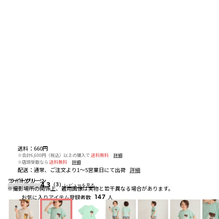
送料
：
660円
※合計6,600円（税込）以上の購入で
送料無料
詳細
※店頭受取なら
送料無料
詳細
配送
：
通常、ご注文より1～5営業日にて出荷
詳細
ライトグリーン
ライトグリーン
ライトグリーン
4.3
（3）
レビューを見る
※撮影場所の関係上、着用画像は実物と若干異なる場合があります。
お気に入りアイテム登録者数
147
人