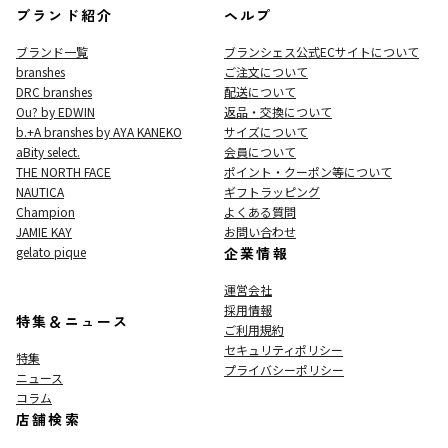
ブランド紹介
ヘルプ
ブランド一覧
ブランシェス公式ECサイト
について
branshes
ご注文について
DRC branshes
配送について
Ou? by EDWIN
返品・交換について
b.+A branshes by AYA KANEKO
サイズについて
aBity select.
会員について
THE NORTH FACE
ポイント・クーポン等について
NAUTICA
ギフトラッピング
Champion
よくある質問
JAMIE KAY
お問い合わせ
gelato pique
企業情報
運営会社
採用情報
特集＆ニュース
ご利用規約
セキュリティポリシー
特集
プライバシーポリシー
ニュース
コラム
店舗検索