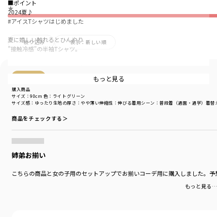
■ポイント
★
2024夏♪
#アイスTシャツはじめました
夏に嬉しい触れるとひんやり
絞り込み
表示：新しい順
”接触冷感”の半袖Tシャツ。
立体的なアイスモチーフのポケットが
存在感のあるデザインです。
購入商品
もっと見る
購入商品
ポケットの中には、ちいさなアイスが♪
サイズ：90cm
色：ライトグリーン
くすっと笑える、キュートな半袖Tシャツです。
サイズ感
：ゆったり
生地の厚さ
：やや薄い
伸縮性
：伸びる
着用シーン
：普段着（通園・通学）
着替
商品をチェックする＞
裾のレイヤード風のデザインもポイント〇
サイズ展開は80センチ～130センチまでとなります。
姉弟お揃い
ベビーちゃん用にきょうだいリンクデザインも
ご用意しております。商品番号は
こちらの商品と女の子用のセットアップでお揃いコーデ用に購入しました。予
01-4239-324 アイスポケット半袖カバーオール
もっと見る…
※こちらのデザインは接触冷感素材を使用しておりません。
■素材
触れたときにひんやり感じる素材を使用しております。