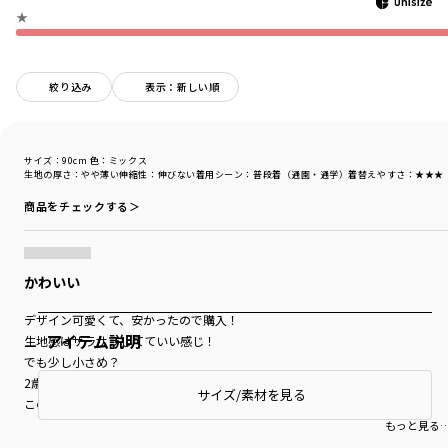
★
絞り込み
表示：新しい順
サイズ：90cm
色：ミックス
生地の厚さ
：やや薄い
伸縮性
：伸びない
着用シーン
：普段着（通園・通学）
着替えやすさ
：★★★
商品をチェックする＞
かわいい
デザイン可愛くて、安かったので購入！
アイテム説明
生地感はサラサラしてていい感じ！
でも少し小さめ？
2歳でいつも90cm着てるけど
サイズ/素材を見る
このTシャツはわりとタイトめで袖も短め…
可愛いけどサイズ感だけ残念だった。
もっと見る