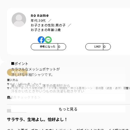
no name
年代:
30代
お子さまの性別:
男の子
お子さまの年齢:
2歳
参考になった
0
LIKE!
0
■ポイント
カラフルなメッシュポケットが
購入商品
涼しげな半袖Tシャツです。
購入商品
サイズ：140cm
色：カーキ
暑い夏にぴったり、薄手の素材だから
サイズ感
：ゆったり
生地の厚さ
：やや薄い
伸縮性
：伸びる
着用シーン
：普段着（通園・通学）
着替
汗をかいたときやいつものお洗濯も乾きやすい
商品をチェックする＞
目を惹く鮮やかなオレンジと
スタイリングに合わせやすいカーキ・チャコールグレー、
もっと見る
配色が存在感のあるミックスとカラバリは4色。
サラサラ、生地よし。恰好よし！
サイドから見たときに
おしゃれな立体感が出る「脇スリット」入りです。