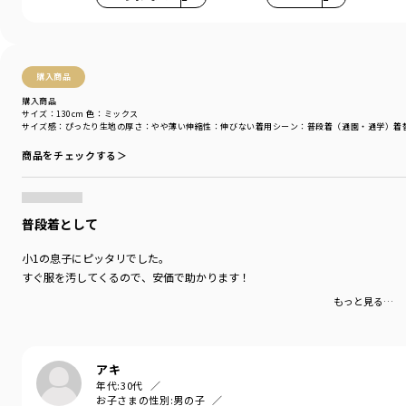
購入商品
購入商品
サイズ：130cm
色：ミックス
サイズ感
：ぴったり
生地の厚さ
：やや薄い
伸縮性
：伸びない
着用シーン
：普段着（通園・通学）
着
商品をチェックする＞
普段着として
小1の息子にピッタリでした。
すぐ服を汚してくるので、安価で助かります！
もっと見る…
アキ
年代:
30代
お子さまの性別:
男の子