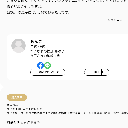
さらっと着て、ポケットのオレンジメッシュがポイントになり、イイ感じです
着心地よさそうですよ。
※ベビーサイズ（80センチと90センチ）のみ肩ボタン付きの仕様です。
130cmの息子には、140でぴったしです。
もっと見る…
-----
伸縮性：あり
ポケット：あり
もんご
着用イメージ/カラー：オレンジ
年代:
40代
モデル：身長109.0cm 体重17.0kg
お子さまの性別:
男の子
サイズ：サイズ110
お子さまの年齢:
9歳
ブランド
／
branshes
シーズン
／
アウトレット
参考になった
0
LIKE!
1
カテゴリ
／
トップス
>
半袖Tシャツ・タンクトップ
カラー
／
グリーン
性別タイプ
／
GIRL
BOY
購入商品
商品番号
／
11-4206-420
購入商品
サイズ：90cm
色：オレンジ
サイズ感
：ぴったり
生地の厚さ
：やや薄い
伸縮性
：伸びる
着用シーン
：普段着（通園・通学）
着替
商品をチェックする＞