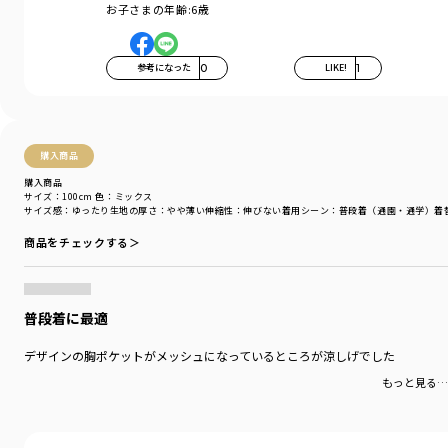
お子さまの年齢:
6歳
参考になった
0
LIKE!
1
購入商品
購入商品
サイズ：100cm
色：ミックス
サイズ感
：ゆったり
生地の厚さ
：やや薄い
伸縮性
：伸びない
着用シーン
：普段着（通園・通学）
着
商品をチェックする＞
普段着に最適
デザインの胸ポケットがメッシュになっているところが涼しげでした
もっと見る…