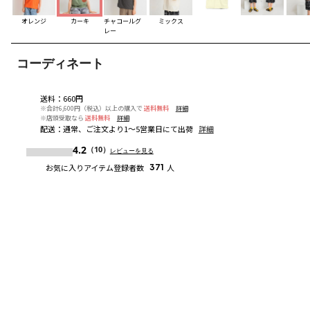
オレンジ
カーキ
チャコールグ
ミックス
レー
コーディネート
送料
：
660円
※合計6,600円（税込）以上の購入で
送料無料
詳細
※店頭受取なら
送料無料
詳細
配送
：
通常、ご注文より1～5営業日にて出荷
詳細
4.2
（10）
レビューを見る
お気に入りアイテム登録者数
371
人