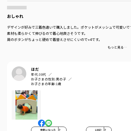
おしゃれ
デザインが好みで三着色違いで購入しました。ポケットがメッシュで可愛いで
素材も柔らかくて伸びるので着心地良さそうです。
肩のボタンがちょっと硬めで着替えさせにくいので⭐︎4です。
もっと見る…
ほだ
年代:
30代
お子さまの性別:
男の子
お子さまの年齢:
1歳
参考になった
2
LIKE!
2