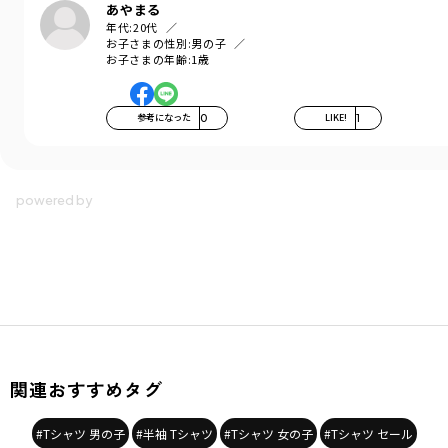
あやまる
年代:
20代
お子さまの性別:
男の子
お子さまの年齢:
1歳
参考になった
0
LIKE!
1
関連おすすめタグ
#Tシャツ 男の子
#半袖 Tシャツ
#Tシャツ 女の子
#Tシャツ セール