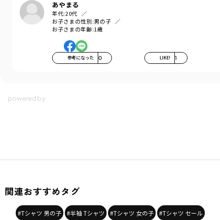
あやまる
年代:
20代
お子さまの性別:
男の子
お子さまの年齢:
1歳
参考になった
0
LIKE!
1
関連おすすめタグ
#Tシャツ 男の子
#半袖 Tシャツ
#Tシャツ 女の子
#Tシャツ セール