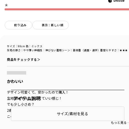
★
絞り込み
表示：新しい順
サイズ：90cm
色：ミックス
生地の厚さ
：やや薄い
伸縮性
：伸びない
着用シーン
：普段着（通園・通学）
着替えやすさ
：★★★
商品をチェックする＞
かわいい
デザイン可愛くて、安かったので購入！
アイテム説明
生地感はサラサラしてていい感じ！
でも少し小さめ？
2歳でいつも90cm着てるけど
サイズ/素材を見る
このTシャツはわりとタイトめで袖も短め…
可愛いけどサイズ感だけ残念だった。
もっと見る