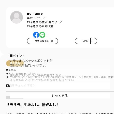
no name
年代:
30代
お子さまの性別:
男の子
お子さまの年齢:
2歳
参考になった
0
LIKE!
0
■ポイント
カラフルなメッシュポケットが
購入商品
涼しげな半袖Tシャツです。
購入商品
サイズ：140cm
色：カーキ
暑い夏にぴったり、薄手の素材だから
サイズ感
：ゆったり
生地の厚さ
：やや薄い
伸縮性
：伸びる
着用シーン
：普段着（通園・通学）
着替
汗をかいたときやいつものお洗濯も乾きやすい
商品をチェックする＞
目を惹く鮮やかなオレンジと
スタイリングに合わせやすいカーキ・チャコールグレー、
もっと見る
配色が存在感のあるミックスとカラバリは4色。
サラサラ、生地よし。恰好よし！
サイドから見たときに
おしゃれな立体感が出る「脇スリット」入りです。