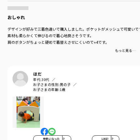
おしゃれ
デザインが好みで三着色違いで購入しました。ポケットがメッシュで可愛いで
素材も柔らかくて伸びるので着心地良さそうです。
肩のボタンがちょっと硬めで着替えさせにくいので⭐︎4です。
もっと見る…
ほだ
年代:
30代
お子さまの性別:
男の子
お子さまの年齢:
1歳
参考になった
2
LIKE!
2