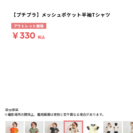
【プチプラ】メッシュポケット半袖Tシャツ
アウトレット価格
￥330
税込
ミックス
ミックス
ミックス
※撮影場所の関係上、着用画像は実物と若干異なる場合があります。