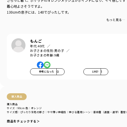
さらっと着て、ポケットのオレンジメッシュがポイントになり、イイ感じです
着心地よさそうですよ。
※ベビーサイズ（80センチと90センチ）のみ肩ボタン付きの仕様です。
130cmの息子には、140でぴったしです。
もっと見る…
-----
伸縮性：あり
ポケット：あり
もんご
着用イメージ/カラー：オレンジ
年代:
40代
モデル：身長109.0cm 体重17.0kg
お子さまの性別:
男の子
サイズ：サイズ110
お子さまの年齢:
9歳
ブランド
／
branshes
シーズン
／
アウトレット
参考になった
0
LIKE!
1
カテゴリ
／
トップス
>
半袖Tシャツ・タンクトップ
カラー
／
その他カラー
性別タイプ
／
GIRL
BOY
購入商品
商品番号
／
11-4206-420
購入商品
サイズ：90cm
色：オレンジ
サイズ感
：ぴったり
生地の厚さ
：やや薄い
伸縮性
：伸びる
着用シーン
：普段着（通園・通学）
着替
商品をチェックする＞