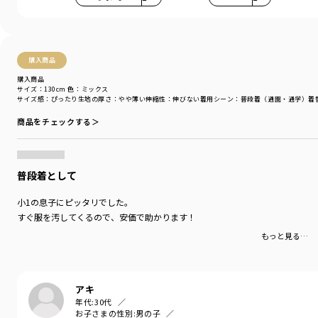
購入商品
購入商品
サイズ：130cm
色：ミックス
サイズ感
：ぴったり
生地の厚さ
：やや薄い
伸縮性
：伸びない
着用シーン
：普段着（通園・通学）
着
商品をチェックする＞
普段着として
小1の息子にピッタリでした。
すぐ服を汚してくるので、安価で助かります！
もっと見る…
アキ
年代:
30代
お子さまの性別:
男の子