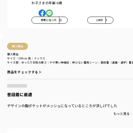
お子さまの年齢:
6歳
参考になった
0
LIKE!
1
購入商品
購入商品
サイズ：100cm
色：ミックス
サイズ感
：ゆったり
生地の厚さ
：やや薄い
伸縮性
：伸びない
着用シーン
：普段着（通園・通学）
着
商品をチェックする＞
普段着に最適
デザインの胸ポケットがメッシュになっているところが涼しげでした
もっと見る…