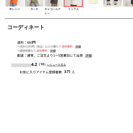
オレンジ
カーキ
チャコールグ
ミックス
レー
コーディネート
送料
：
660円
※合計6,600円（税込）以上の購入で
送料無料
詳細
※店頭受取なら
送料無料
詳細
配送
：
通常、ご注文より1～5営業日にて出荷
詳細
4.2
（10）
レビューを見る
お気に入りアイテム登録者数
371
人