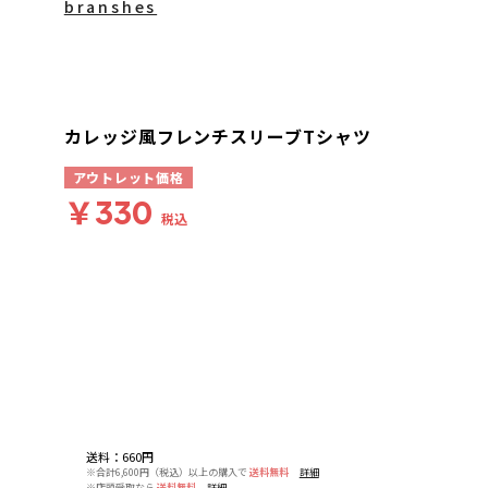
branshes
カレッジ風フレンチスリーブTシャツ
アウトレット価格
￥330
税込
送料
：
660円
※合計6,600円（税込）以上の購入で
送料無料
詳細
※店頭受取なら
送料無料
詳細