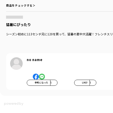
商品をチェックする＞
猛暑にぴったり
シーズン初めに113センチ兄に120を買って、猛暑の夏中大活躍！フレンチス
no name
参考になった
1
LIKE!
1