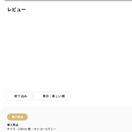
※80センチと90センチのみ、肩ボタンの仕様となります。
レビュー
-----
伸縮性：あり
着用イメージ/カラー：ライトベージュ
モデル：身長109.0cm 体重17.0kg
サイズ：サイズ110
ブランド
／
branshes
シーズン
／
アウトレット
カテゴリ
／
トップス
>
半袖Tシャツ・タンクトップ
カラー
／
グレー
性別タイプ
／
BOY
商品番号
／
11-4206-428
絞り込み
表示：新しい順
購入商品
購入商品
サイズ：130cm
色：チャコールグレー