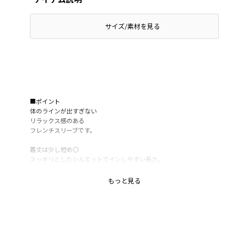
サイズ/素材を見る
■ポイント
体のラインが出すぎない
リラックス感のある
フレンチスリーブです。
着丈は少し短め〇
スッキリとしたシルエットでインしやすい長さ。
涼しげなフレンチスリーブは
もっと見る
暑い夏におすすめの一枚です。
カレッジ風のデザインは
キラキラとした箔風プリントがポイント〇