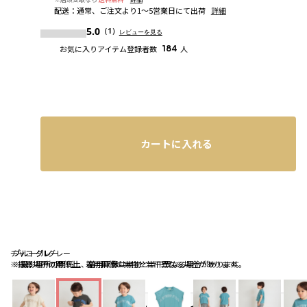
配送
：
通常、ご注文より1～5営業日にて出荷
詳細
5.0
（1）
レビューを見る
お気に入りアイテム登録者数
184
人
カートに入れる
チャコールグレー
ブルーグレー
ブルーグレー
※撮影場所の関係上、着用画像は実物と若干異なる場合があります。
※撮影場所の関係上、着用画像は実物と若干異なる場合があります。