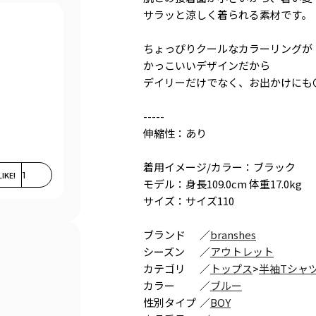
サラッと涼しく着られる素材です。
ちょっぴりクールなカラーリングが
かっこいいデザインだから
デイリーだけでなく、お出かけにも
-----
伸縮性：あり
着用イメージ/カラー：ブラック
LIKE!
1
モデル：身長109.0cm 体重17.0kg
サイズ：サイズ110
ブランド
／
branshes
シーズン
／
アウトレット
カテゴリ
／
トップス
>
半袖Tシャ
カラー
／
ブルー
性別タイプ
／
BOY