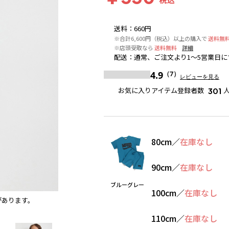
送料
：
660円
※合計6,600円（税込）以上の購入で
送料無
※店頭受取なら
送料無料
詳細
配送
：
通常、ご注文より1～5営業日に
4.9
（7）
レビューを見る
お気に入りアイテム登録者数
301
80cm
／
在庫なし
90cm
／
在庫なし
ブルーグレー
100cm
／
在庫なし
があります。
ブルーグレー
110cm
／
在庫なし