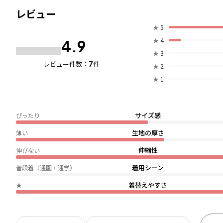
レビュー
★
5
★
4
4.9
★
3
7
レビュー件数：
件
★
2
★
1
サイズ感
ぴったり
生地の厚さ
薄い
伸縮性
伸びない
着用シーン
普段着（通園・通学）
着替えやすさ
★