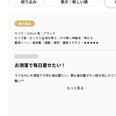
絞り込み
表示：新しい順
購入商品
サイズ：110cm
色：ブラック
サイズ感
：ぴったり
生地の厚さ
：やや厚い
伸縮性
：伸びる
着用シーン
：普段着（通園・通学）
着替えやすさ
：★★★★★
商品をチェックする＞
お洒落で毎日着せたい！
ラフなのにお洒落で子供も毎日着たい、親も毎日着せたい程お気に入り
難い^^
もっと見る…