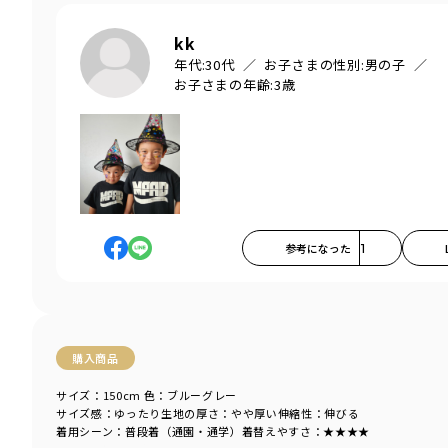
kk
年代:
30代
お子さまの性別:
男の子
お子さまの年齢:
3歳
参考になった
1
購入商品
サイズ：150cm
色：ブルーグレー
サイズ感
：ゆったり
生地の厚さ
：やや厚い
伸縮性
：伸びる
着用シーン
：普段着（通園・通学）
着替えやすさ
：★★★★