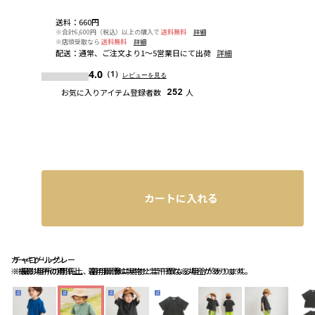
送料
：
660円
※合計6,600円（税込）以上の購入で
送料無料
詳細
※店頭受取なら
送料無料
詳細
配送
：
通常、ご注文より1～5営業日にて出荷
詳細
4.0
（1）
レビューを見る
お気に入りアイテム登録者数
252
人
カートに入れる
カーキグリーン
チャコールグレー
チャコールグレー
※撮影場所の関係上、着用画像は実物と若干異なる場合があります。
※撮影場所の関係上、着用画像は実物と若干異なる場合があります。