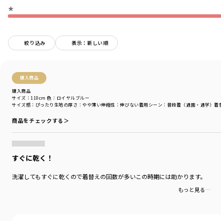
カラー
／
グリーン
★
性別タイプ
／
BOY
商品番号
／
11-4206-422
絞り込み
表示：新しい順
購入商品
購入商品
サイズ：110cm
色：ロイヤルブルー
サイズ感
：ぴったり
生地の厚さ
：やや薄い
伸縮性
：伸びない
着用シーン
：普段着（通園・通学）
着
商品をチェックする＞
すぐに乾く！
洗濯してもすぐに乾くので着替えの回数が多いこの時期には助かります。
もっと見る…