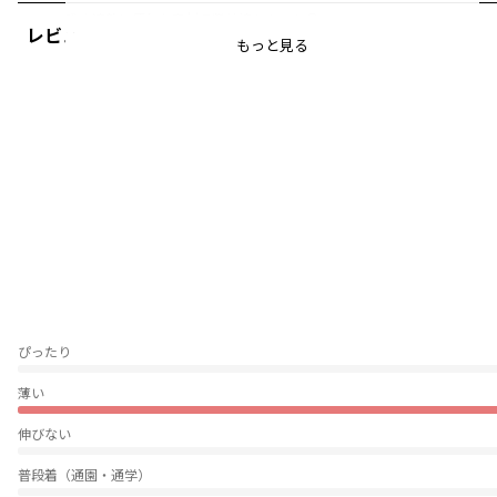
吸水速乾に優れた素材で紫外線もカット〇
レビュー
もっと見る
伸縮性を備えていてアクティブシーンも◎
特に夏は汗をかいてもサラッとした肌触りで
通気性が良く、着心地も良いです。
耐塩素試験にも合格しているので
プールサイドでもご使用いただけます。
前身ごろの切り替えステッチと
さりげなく入った後ろ身頃のプリントが
ポイントになっています。
-----
伸縮性：あり
ぴったり
着用イメージ/カラー：ロイヤルブルー
モデル：身長109.0cm 体重17.0kg
薄い
サイズ：サイズ110
伸びない
ブランド
／
branshes
シーズン
／
アウトレット
普段着（通園・通学）
カテゴリ
／
トップス
>
半袖Tシャツ・タンクトップ