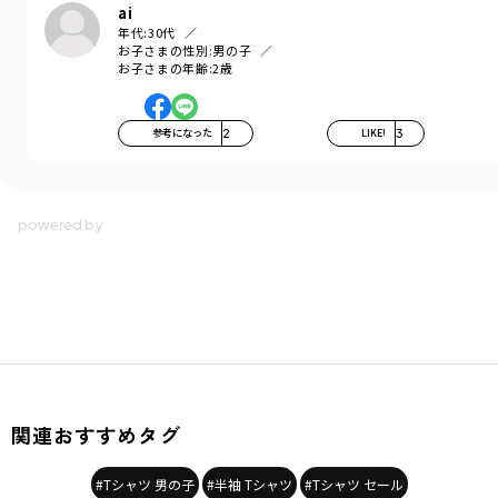
ai
年代:
30代
お子さまの性別:
男の子
お子さまの年齢:
2歳
参考になった
2
LIKE!
3
関連おすすめタグ
#Tシャツ 男の子
#半袖 Tシャツ
#Tシャツ セール