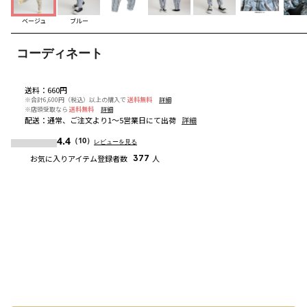
ベージュ
ブルー
コーディネート
送料
：
660円
※合計6,600円（税込）以上の購入で
送料無料
詳細
※店頭受取なら
送料無料
詳細
配送
：
通常、ご注文より1～5営業日にて出荷
詳細
4.4
（10）
レビューを見る
お気に入りアイテム登録者数
377
人