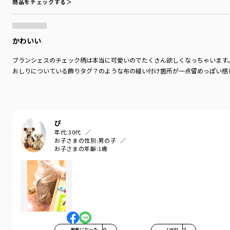
商品をチェックする＞
かわいい
ブランシェスのチェック柄は本当に可愛いのでたくさん欲しくなっちゃいます
おしりについている飾りタグ？のような布の縫い付け箇所が一点留めっぽい感
ぴ
年代:
30代
お子さまの性別:
男の子
お子さまの年齢:
1歳
参考になった
0
LIKE!
2