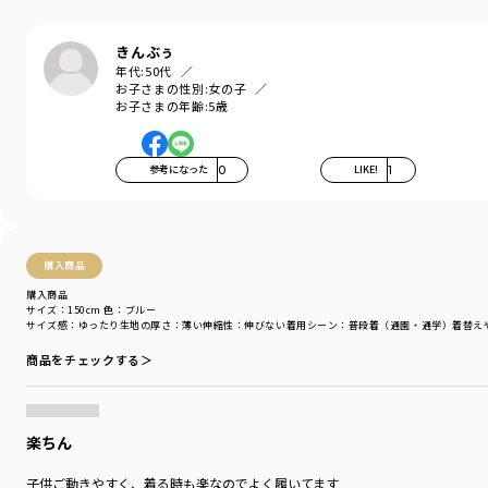
<01-4339-304>【ベビー男児】長袖カバーオール
子どもがはきやすく動きやすい立体的なシルエット。
きんぶぅ
毎日使っていただけるしっかりとした丈夫で
年代:
50代
伸びのある生地を使用しています。
お子さまの性別:
女の子
お子さまの年齢:
5歳
ゆったりとした腰回りから、裾はすっきりと。
お洒落なテーパードデザイン。
参考になった
0
LIKE!
1
履きやすくて動きやすい、男の子も女の子も使える
万能パンツです。
右後ろのポケットにはガーデナーパンツの目印でもある
購入商品
フラッシャーが付いています。
購入商品
-----
サイズ：150cm
色：ブルー
サイズ感
：ゆったり
生地の厚さ
：薄い
伸縮性
：伸びない
着用シーン
：普段着（通園・通学）
着替え
伸縮性：あり
ポケット：あり
商品をチェックする＞
ウエストゴム調整：可
着用イメージ/カラー：ブルー
モデル：身長110.0cm 体重19kg
楽ちん
サイズ：サイズ110
子供ご動きやすく、着る時も楽なのでよく履いてます