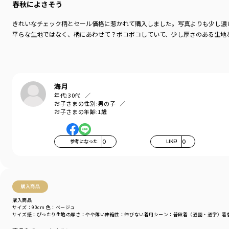
春秋によさそう
きれいなチェック柄とセール価格に惹かれて購入しました。写真よりも少し濃
平らな生地ではなく、柄にあわせて？ボコボコしていて、少し厚さのある生地
海月
年代:
30代
お子さまの性別:
男の子
お子さまの年齢:
1歳
参考になった
0
LIKE!
0
購入商品
購入商品
サイズ：90cm
色：ベージュ
サイズ感
：ぴったり
生地の厚さ
：やや薄い
伸縮性
：伸びない
着用シーン
：普段着（通園・通学）
着