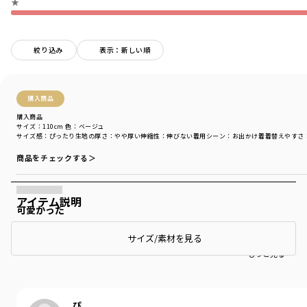
★
絞り込み
表示：新しい順
購入商品
購入商品
サイズ：110cm
色：ベージュ
サイズ感
：ぴったり
生地の厚さ
：やや厚い
伸縮性
：伸びない
着用シーン
：お出かけ着
着替えやすさ
商品をチェックする＞
アイテム説明
可愛かった
ナチュラルな色味で可愛かった
サイズ/素材を見る
もっと見る…
ぴ