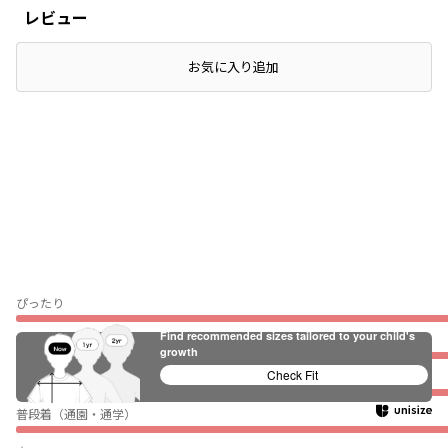
レビュー
店頭在庫を確認する
お気に入り追加
ぴったり
Find recommended sizes tailored to your child's
薄い
growth
Check Fit
伸びない
普段着（通園・通学）