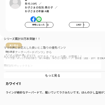
年代:
30代
お子さまの性別:
男の子
お子さまの年齢:
4歳
参考になった
0
LIKE!
1
シリーズ累計50万本突破！！
購入商品
ママの声にお応えした良いとこ取りの優秀パンツ
「ガーデナーテーパードパンツ」から
購入商品
サイズ：130cm
色：ベージュ
おんなの子と「おそろい」ができる「チェック柄」が登場！！
サイズ感
：ゆったり
生地の厚さ
：厚い
伸縮性
：伸びない
着用シーン
：普段着（通園・通学）
着替え
■ポイント
商品をチェックする＞
秋冬のトレンドでもあるチェック柄を
大人気のガーデナーパンツで楽しんで頂けます。
もっと見る
おそろいアイテムはこちら↓
カワイイ‼️
<12-4333-063>【おそろい】チェックプリーツスカート
<02-4339-006>【ベビー】チェックカバーオール
ラインが絶妙なテーパードで、履いていてラクみたいです。ほんの少し生地が
<04-4376-666>【ベビー】チェックスタイ
<04-4376-659>【おそろい】切り抜きモチーフスタイ