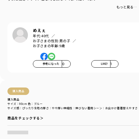
ブランド
／
branshes
もっと見る…
シーズン
／
アウトレット
カテゴリ
／
ボトムス
>
ロングパンツ
カラー
／
ブラウン
性別タイプ
／
BOY
めえぇ
商品番号
／
11-4332-368
年代:
40代
お子さまの性別:
男の子
お子さまの年齢:
9歳
参考になった
0
LIKE!
1
購入商品
購入商品
サイズ：90cm
色：ブルー
サイズ感
：ぴったり
生地の厚さ
：やや厚い
伸縮性
：伸びない
着用シーン
：お出かけ着
着替えやすさ
商品をチェックする＞