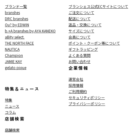
ブランド一覧
ブランシェス公式ECサイト
について
branshes
ご注文について
DRC branshes
配送について
Ou? by EDWIN
返品・交換について
b.+A branshes by AYA KANEKO
サイズについて
aBity select.
会員について
THE NORTH FACE
ポイント・クーポン等について
NAUTICA
ギフトラッピング
Champion
よくある質問
JAMIE KAY
お問い合わせ
gelato pique
企業情報
運営会社
採用情報
特集＆ニュース
ご利用規約
セキュリティポリシー
特集
プライバシーポリシー
ニュース
コラム
店舗検索
店舗検索