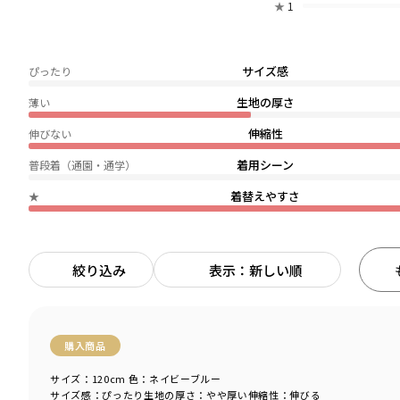
★
1
サイズ感
ぴったり
生地の厚さ
薄い
伸縮性
伸びない
着用シーン
普段着（通園・通学）
着替えやすさ
★
絞り込み
表示：新しい順
購入商品
サイズ：120cm
色：ネイビーブルー
サイズ感
：ぴったり
生地の厚さ
：やや厚い
伸縮性
：伸びる