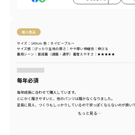
購入商品
サイズ：140cm
色：ネイビーブルー
サイズ感
：ぴったり
生地の厚さ
：やや厚い
伸縮性
：伸びる
着用シーン
：普段着（通園・通学）
着替えやすさ
：★★★★★
商品をチェックする＞
毎年必須
毎年成長に合わせて購入しています。
とにかく履きやすいと、他のパンツは履かなくなりました。
足長に見え、つくりもしっかりしているので安っぽくならないのが良い
もっと見る…