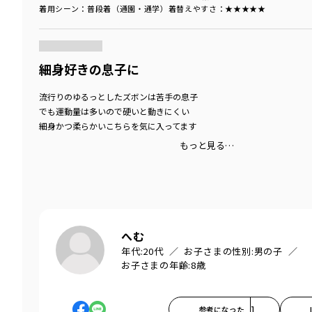
着用シーン
：普段着（通園・通学）
着替えやすさ
：★★★★★
商品をチェックする＞
細身好きの息子に
流行りのゆるっとしたズボンは苦手の息子
でも運動量は多いので硬いと動きにくい
細身かつ柔らかいこちらを気に入ってます
もっと見る…
へむ
年代:
20代
お子さまの性別:
男の子
お子さまの年齢:
8歳
参考になった
1