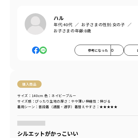
ハル
年代:
40代
お子さまの性別:
女の子
お子さまの年齢:
8歳
参考になった
0
購入商品
サイズ：140cm
色：ネイビーブルー
サイズ感
：ぴったり
生地の厚さ
：やや薄い
伸縮性
：伸びる
着用シーン
：普段着（通園・通学）
着替えやすさ
：★★★★★
商品をチェックする＞
シルエットがかっこいい