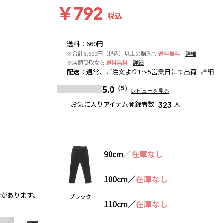
￥792
税込
送料
：
660円
※合計6,600円（税込）以上の購入で
送料無料
詳細
※店頭受取なら
送料無料
詳細
配送
：
通常、ご注文より1～5営業日にて出荷
詳細
5.0
（5）
レビューを見る
お気に入りアイテム登録者数
人
323
90cm
／
在庫なし
100cm
／
在庫なし
合があります。
ブラック
※撮影場所の関係上、着用画像は実物と若干異
ブラック
110cm
／
在庫なし