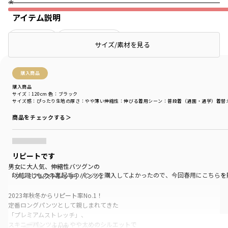
★
アイテム説明
絞り込み
表示：新しい順
サイズ/素材を見る
購入商品
購入商品
サイズ：120cm
色：ブラック
サイズ感
：ぴったり
生地の厚さ
：やや薄い
伸縮性
：伸びる
着用シーン
：普段着（通園・通学）
着替
商品をチェックする＞
リピートです
男女に大人気、伸縮性バツグンの
以前同じものの裏起毛のパンツを購入してよかったので、今回春用にこちらを
「プレミアムストレッチ」パンツ。
2023年秋冬からリピート率No.1！
定番ロングパンツとして親しまれてきた
「プレミアムストレッチ」、
スキニーパンツよりもやや太めのシルエットで
rnm