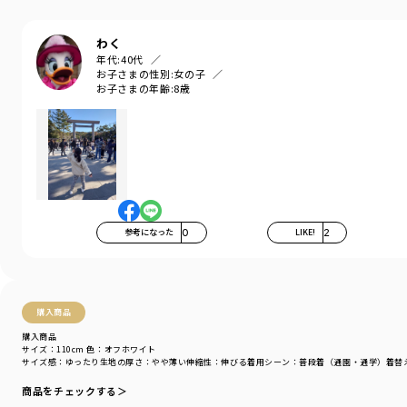
性別タイプ
／
BOY
商品番号
／
11-4432-382
わく
年代:
40代
お子さまの性別:
女の子
お子さまの年齢:
8歳
参考になった
0
LIKE!
2
購入商品
購入商品
サイズ：110cm
色：オフホワイト
サイズ感
：ゆったり
生地の厚さ
：やや薄い
伸縮性
：伸びる
着用シーン
：普段着（通園・通学）
着替
商品をチェックする＞