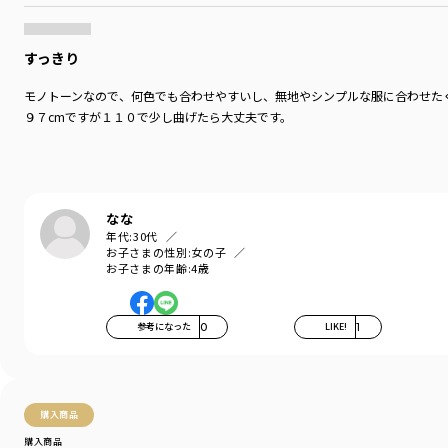
すっきり
モノトーンなので、何色でも合わせやすいし、無地やシンプルな服に合わせた
９７cmですが１１０で少し曲げたら大丈夫です。
なな
年代:
30代
お子さまの性別:
女の子
お子さまの年齢:
4歳
参考になった
0
LIKE!
1
購入商品
購入商品