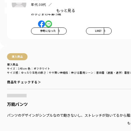
ありながら、身体に程よくフィットするデザインに♪
年代:
30代
お子さまの性別:
男の子
もっと見る
お子さまの年齢:
5歳
対象年齢のお子様、数名にご協力いただき、
なんども修正を重ねシルエットをアップデート！
■ポイント
参考になった
1
LIKE!
1
デイリーでも履きやすいデザインだから
通学コーデにもおすすめです。
きれいなシルエットでスタイル良く、
購入商品
男女兼用で使って頂けます。
購入商品
サイズ：140cm
色：オフホワイト
おしりを包みこむ形状で、しゃがんだときに
サイズ感
：ゆったり
生地の厚さ
：やや薄い
伸縮性
：伸びる
着用シーン
：普段着（通園・通学）
着替
ずれにくい安心設計です。
商品をチェックする＞
着用イメージ/カラー：オフホワイト
モデル：身長111.0cm 体重17kg
サイズ：サイズ110
万能パンツ
ブランド
／
branshes
パンツのデザインがシンプルなので飽きないし、ストレッチが効いてるから履
シーズン
／
アウトレット
カテゴリ
／
ボトムス
>
ロングパンツ
も
カラー
／
ホワイト