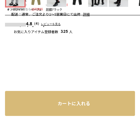
送料
：
660円
※合計6,600円（税込）以上の購入で
送料無料
詳細
※店頭受取なら
送料無料
詳細
オフホワイト
ベージュ
ブラック
配送
：
通常、ご注文より1～5営業日にて出荷
詳細
4.8
コーディネート
（4）
レビューを見る
お気に入りアイテム登録者数
325
人
カートに入れる