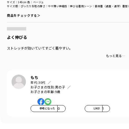
サイズ：140cm
色：ベージュ
サイズ感
：ぴったり
生地の厚さ
：やや薄い
伸縮性
：伸びる
着用シーン
：普段着（通園・通学）
着替
商品をチェックする＞
よく伸びる
ストレッチが効いていてすごく着やすい。
もっと見る…
もち
年代:
30代
お子さまの性別:
男の子
お子さまの年齢:
9歳
参考になった
0
LIKE!
1