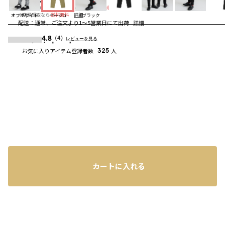
送料
：
660円
※合計6,600円（税込）以上の購入で
送料無料
詳細
※店頭受取なら
送料無料
詳細
オフホワイト
ベージュ
ブラック
配送
：
通常、ご注文より1～5営業日にて出荷
詳細
4.8
コーディネート
（4）
レビューを見る
お気に入りアイテム登録者数
325
人
カートに入れる