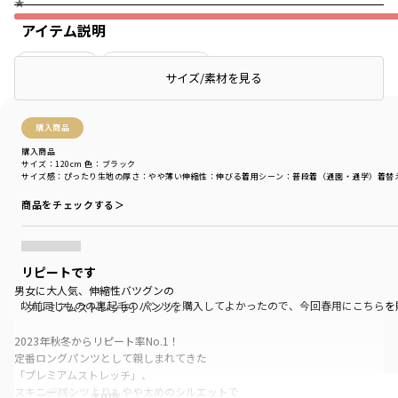
★
アイテム説明
絞り込み
表示：新しい順
サイズ/素材を見る
購入商品
購入商品
サイズ：120cm
色：ブラック
サイズ感
：ぴったり
生地の厚さ
：やや薄い
伸縮性
：伸びる
着用シーン
：普段着（通園・通学）
着替
商品をチェックする＞
リピートです
男女に大人気、伸縮性バツグンの
以前同じものの裏起毛のパンツを購入してよかったので、今回春用にこちらを
「プレミアムストレッチ」パンツ。
2023年秋冬からリピート率No.1！
定番ロングパンツとして親しまれてきた
「プレミアムストレッチ」、
スキニーパンツよりもやや太めのシルエットで
rnm