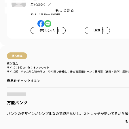
ありながら、身体に程よくフィットするデザインに♪
年代:
30代
お子さまの性別:
男の子
もっと見る
お子さまの年齢:
5歳
対象年齢のお子様、数名にご協力いただき、
なんども修正を重ねシルエットをアップデート！
■ポイント
参考になった
1
LIKE!
1
デイリーでも履きやすいデザインだから
通学コーデにもおすすめです。
きれいなシルエットでスタイル良く、
購入商品
男女兼用で使って頂けます。
購入商品
サイズ：140cm
色：オフホワイト
おしりを包みこむ形状で、しゃがんだときに
サイズ感
：ゆったり
生地の厚さ
：やや薄い
伸縮性
：伸びる
着用シーン
：普段着（通園・通学）
着替
ずれにくい安心設計です。
商品をチェックする＞
着用イメージ/カラー：オフホワイト
モデル：身長111.0cm 体重17kg
サイズ：サイズ110
万能パンツ
ブランド
／
branshes
パンツのデザインがシンプルなので飽きないし、ストレッチが効いてるから履
シーズン
／
アウトレット
カテゴリ
／
ボトムス
>
ロングパンツ
も
カラー
／
ブラウン