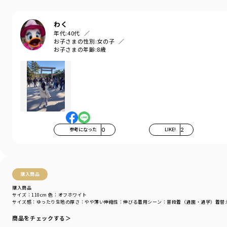
性別タイプ
／
BOY
商品番号
／
11-4432-382
わく
年代:
40代
お子さまの性別:
女の子
お子さまの年齢:
8歳
参考になった
0
LIKE!
2
購入商品
購入商品
サイズ：110cm
色：オフホワイト
サイズ感
：ゆったり
生地の厚さ
：やや薄い
伸縮性
：伸びる
着用シーン
：普段着（通園・通学）
着替
商品をチェックする＞