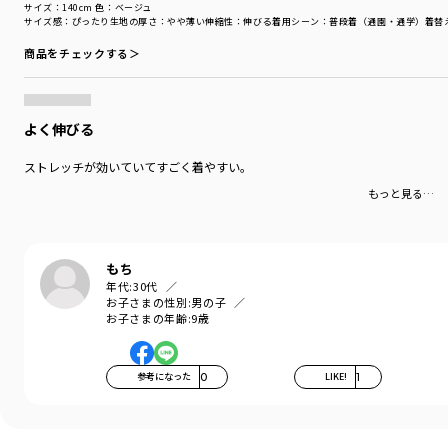
サイズ：140cm
色：ベージュ
サイズ感
：ぴったり
生地の厚さ
：やや薄い
伸縮性
：伸びる
着用シーン
：普段着（通園・通学）
着替
商品をチェックする＞
よく伸びる
ストレッチが効いていてすごく着やすい。
もっと見る…
もち
年代:
30代
お子さまの性別:
男の子
お子さまの年齢:
9歳
参考になった
0
LIKE!
1