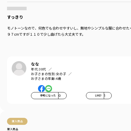
すっきり
モノトーンなので、何色でも合わせやすいし、無地やシンプルな服に合わせた
９７cmですが１１０で少し曲げたら大丈夫です。
なな
年代:
30代
お子さまの性別:
女の子
お子さまの年齢:
4歳
参考になった
0
LIKE!
1
購入商品
購入商品