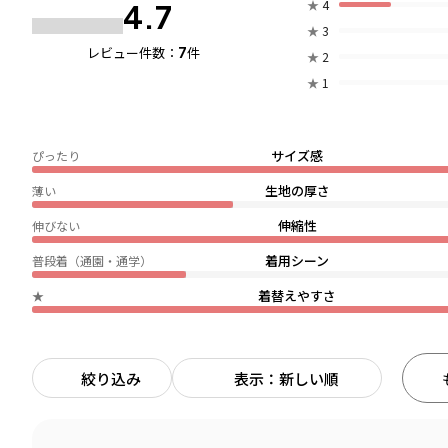
★
4
4.7
★
3
7
レビュー件数：
件
★
2
★
1
サイズ感
ぴったり
生地の厚さ
薄い
伸縮性
伸びない
着用シーン
普段着（通園・通学）
着替えやすさ
★
絞り込み
表示：新しい順