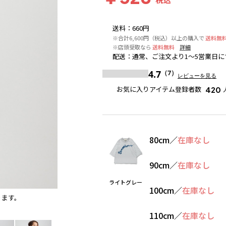
送料
：
660円
※合計6,600円（税込）以上の購入で
送料無
※店頭受取なら
送料無料
詳細
配送
：
通常、ご注文より1～5営業日に
4.7
（7）
レビューを見る
お気に入りアイテム登録者数
420
80cm
／
在庫なし
90cm
／
在庫なし
ライトグレー
100cm
／
在庫なし
ります。
ライトグレー
※撮影場所の関係上、着用画像は実物と若
110cm
／
在庫なし