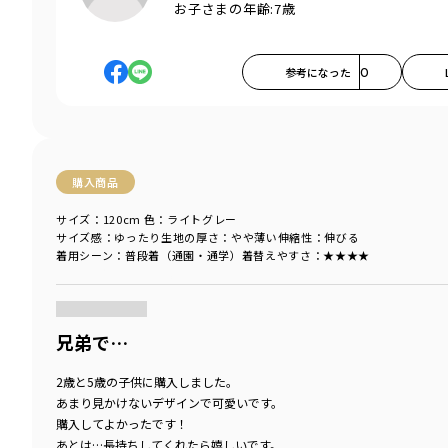
お子さまの年齢:
7歳
参考になった
0
購入商品
サイズ：120cm
色：ライトグレー
サイズ感
：ゆったり
生地の厚さ
：やや薄い
伸縮性
：伸びる
着用シーン
：普段着（通園・通学）
着替えやすさ
：★★★★
商品をチェックする＞
兄弟で…
2歳と5歳の子供に購入しました。
あまり見かけないデザインで可愛いです。
購入してよかったです！
あとは…長持ちしてくれたら嬉しいです。