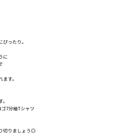
にぴったり。
うに
で
れます。
す。
ジロゴ7分袖Tシャツ
り切りましょう◎