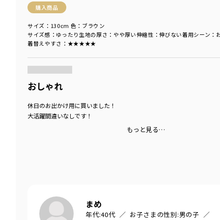
購入商品
サイズ：130cm
色：ブラウン
サイズ感
：ゆったり
生地の厚さ
：やや厚い
伸縮性
：伸びない
着用シーン
：
着替えやすさ
：★★★★★
商品をチェックする＞
おしゃれ
休日のお出かけ用に買いました！
大活躍間違いなしです！
もっと見る…
まめ
年代:
40代
お子さまの性別:
男の子