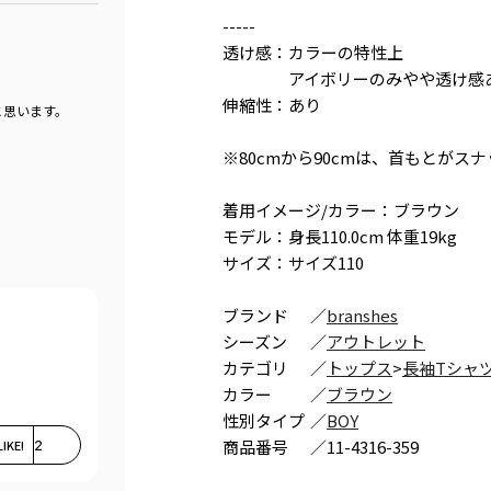
-----
透け感：カラーの特性上
アイボリーのみやや透け感
伸縮性：あり
と思います。
※80cmから90cmは、首もとがス
着用イメージ/カラー：ブラウン
モデル：身長110.0cm 体重19kg
サイズ：サイズ110
ブランド
／
branshes
シーズン
／
アウトレット
カテゴリ
／
トップス
>
長袖Tシャ
カラー
／
ブラウン
性別タイプ
／
BOY
商品番号
／
11-4316-359
LIKE!
2