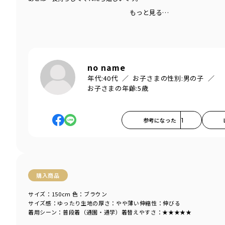
もっと見る…
no name
年代:
40代
お子さまの性別:
男の子
お子さまの年齢:
5歳
参考になった
1
購入商品
サイズ：150cm
色：ブラウン
サイズ感
：ゆったり
生地の厚さ
：やや薄い
伸縮性
：伸びる
着用シーン
：普段着（通園・通学）
着替えやすさ
：★★★★★
商品をチェックする＞