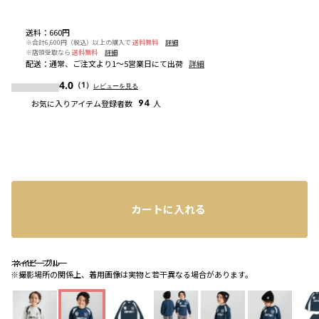
送料
：
660円
※合計6,600円（税込）以上の購入で
送料無料
詳細
※店頭受取なら
送料無料
詳細
配送
：
通常、ご注文より1～5営業日にて出荷
詳細
4.0
（1）
レビューを見る
お気に入りアイテム登録者数
94
人
カートに入れる
ネイビーブルー
ネイビーブルー
ネイビーブルー
※撮影場所の関係上、着用画像は実物と若干異なる場合があります。