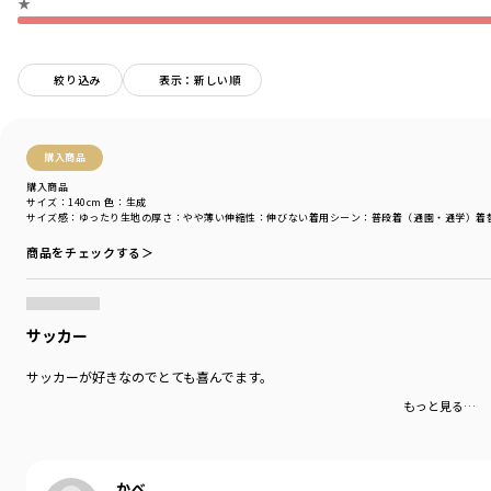
★
カテゴリ
／
トップス
>
長袖Tシャツ・7分袖Tシャツ
カラー
／
ブルー
性別タイプ
／
BOY
商品番号
／
11-4405-375
絞り込み
表示：新しい順
購入商品
購入商品
サイズ：140cm
色：生成
サイズ感
：ゆったり
生地の厚さ
：やや薄い
伸縮性
：伸びない
着用シーン
：普段着（通園・通学）
着
商品をチェックする＞
サッカー
サッカーが好きなのでとても喜んでます。
もっと見る…
かべ