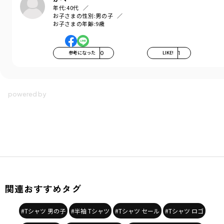
年代:
40代
お子さまの性別:
男の子
お子さまの年齢:
9歳
参考になった
0
LIKE!
1
関連おすすめタグ
#Tシャツ 男の子
#半袖 Tシャツ
#Tシャツ セール
#Tシャツ ロゴ