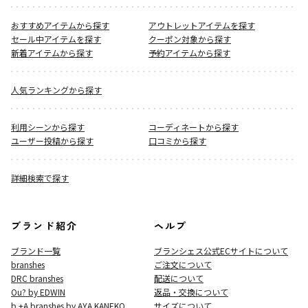
おすすめアイテムから探す
アウトレットアイテムを探す
セール中アイテムを探す
クーポン対象から探す
新着アイテムから探す
予約アイテムから探す
人気ランキングから探す
利用シーンから探す
コーディネートから探す
ユーザー投稿から探す
口コミから探す
詳細検索で探す
ブランド紹介
ヘルプ
ブランド一覧
ブランシェス公式ECサイト
について
branshes
ご注文について
DRC branshes
配送について
Ou? by EDWIN
返品・交換について
b.+A branshes by AYA KANEKO
サイズについて