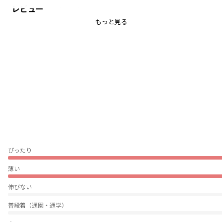
レビュー
ベーシックなネイビーとグレーの
合わせやすい2色展開です。
もっと見る
少しゆとりをもたせた身幅で
デニムやスニーカーであわせた
カジュアルなコーデにピッタリ◎
おすすめパンツはこちら↓
〈11-4342-369〉ハグッドパンツ
〈11-4332-356〉ガーデナーパンツ
〈11-4332-355〉ガーデナーデニムパンツ
〈11-4342-385〉サイドラインジョガーパンツ
-----
透け感：なし
ぴったり
伸縮性：あり
薄い
着用イメージ/カラー：キナリ
モデル：身長110.0cm 体重19kg
伸びない
サイズ：サイズ110
普段着（通園・通学）
ブランド
／
branshes
シーズン
／
アウトレット