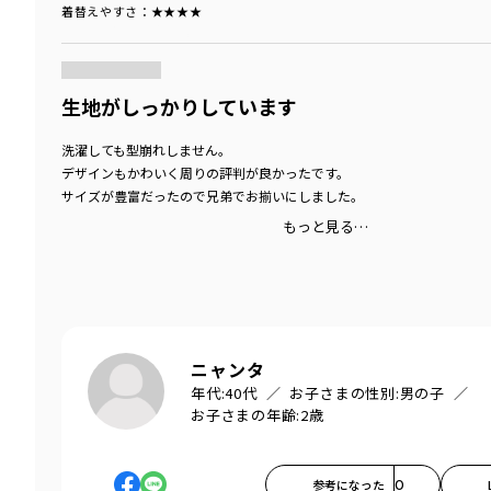
着替えやすさ
：★★★★
商品をチェックする＞
生地がしっかりしています
洗濯しても型崩れしません。
デザインもかわいく周りの評判が良かったです。
サイズが豊富だったので兄弟でお揃いにしました。
もっと見る…
ニャンタ
年代:
40代
お子さまの性別:
男の子
お子さまの年齢:
2歳
参考になった
0