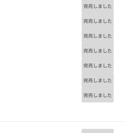
完売しました
完売しました
完売しました
完売しました
完売しました
完売しました
完売しました