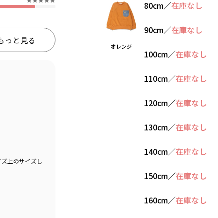
80cm
／
在庫なし
90cm
／
在庫なし
もっと見る
オレンジ
100cm
／
在庫なし
110cm
／
在庫なし
120cm
／
在庫なし
130cm
／
在庫なし
140cm
／
在庫なし
イズ上のサイズし
150cm
／
在庫なし
160cm
／
在庫なし