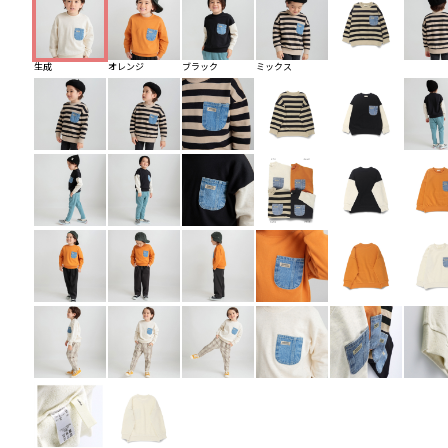
生成
オレンジ
ブラック
ミックス