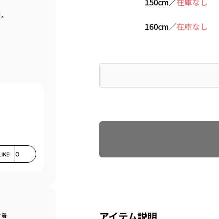
150cm
／
在庫なし
す。
160cm
／
在庫なし
Find recommended size
LIKE!
0
アイテム説明
け着