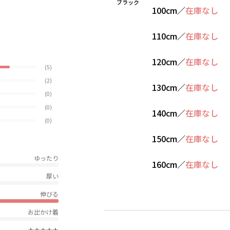
ブラック
100cm
／
在庫なし
110cm
／
在庫なし
120cm
／
在庫なし
(5)
(2)
130cm
／
在庫なし
(0)
(0)
140cm
／
在庫なし
(0)
150cm
／
在庫なし
ゆったり
160cm
／
在庫なし
厚い
伸びる
お出かけ着
★★★★★