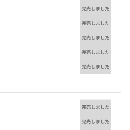
完売しました
完売しました
完売しました
完売しました
完売しました
完売しました
完売しました