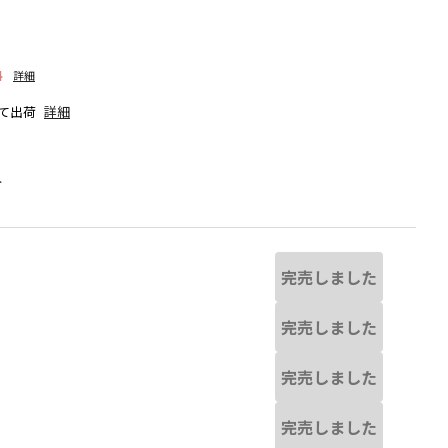
料
詳細
て出荷
詳細
人
完売しました
完売しました
完売しました
なる場合があります。
ブラック
※撮影場所の関係上、着用画像は
完売しました