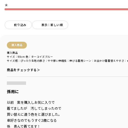
-----
★
透け感：なし
伸縮性：あり
着用イメージ/カラー：ターコイズブルー
絞り込み
表示：新しい順
モデル：身長112.0cm 体重19kg
サイズ：サイズ110
ブランド
／
branshes
購入商品
シーズン
／
アウトレット
購入商品
カテゴリ
／
トップス
>
トレーナー・パーカー
サイズ：90cm
色：ターコイズブルー
サイズ感
：ぴったり
生地の厚さ
：やや厚い
伸縮性
：伸びる
着用シーン
：お出かけ着
着替えやすさ
：
カラー
／
パープル
性別タイプ
／
BOY
商品をチェックする＞
商品番号
／
11-4404-398
孫用に
以前 紫を購入しお気に入りで
着てましたが 汚してしまったので
買い替えに違う色をと選びました。
車好きなのでもうすぐ2歳になる
孫 喜んで着てます！