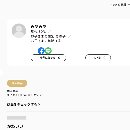
もっと見る…
みやみや
年代:
50代
お子さまの性別:
男の子
お子さまの年齢:
1歳
参考になった
0
LIKE!
0
購入商品
購入商品
サイズ：100cm
色：エンジ
商品をチェックする＞
かわいい