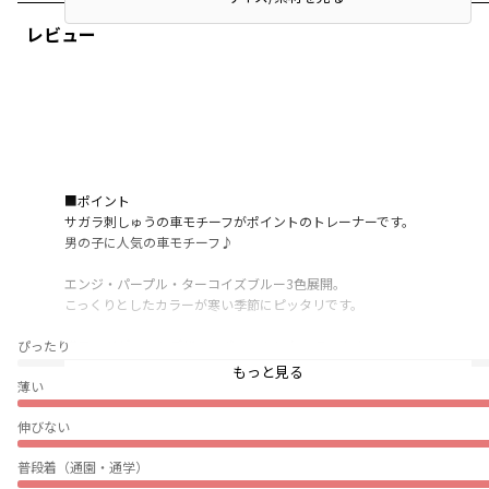
レビュー
■ポイント
サガラ刺しゅうの車モチーフがポイントのトレーナーです。
男の子に人気の車モチーフ♪
エンジ・パープル・ターコイズブルー3色展開。
こっくりとしたカラーが寒い季節にピッタリです。
ぴったり
襟元のガゼットもデザインポイントになっています。
冬の季節に嬉しい裏起毛素材を使用した
もっと見る
薄い
ふんわりあったかいトレーナー。
伸びない
着まわしのきくデザインなのでいろんなボトムスとの
コーディネートを楽しんでもらえます。
普段着（通園・通学）