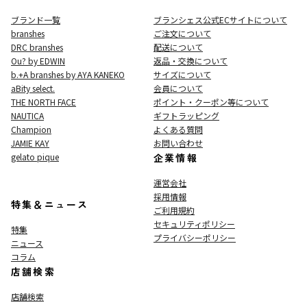
ブランド一覧
ブランシェス公式ECサイト
について
branshes
ご注文について
DRC branshes
配送について
Ou? by EDWIN
返品・交換について
b.+A branshes by AYA KANEKO
サイズについて
aBity select.
会員について
THE NORTH FACE
ポイント・クーポン等について
NAUTICA
ギフトラッピング
Champion
よくある質問
JAMIE KAY
お問い合わせ
gelato pique
企業情報
運営会社
採用情報
特集＆ニュース
ご利用規約
セキュリティポリシー
特集
プライバシーポリシー
ニュース
コラム
店舗検索
店舗検索