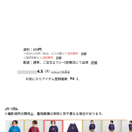
送料
：
660円
※合計6,600円（税込）以上の購入で
送料無料
詳細
※店頭受取なら
送料無料
詳細
配送
：
通常、ご注文より1～5営業日にて出荷
詳細
4.5
（2）
レビューを見る
お気に入りアイテム登録者数
96
人
パープル
パープル
パープル
※撮影場所の関係上、着用画像は実物と若干異なる場合があります。
カートに入れる